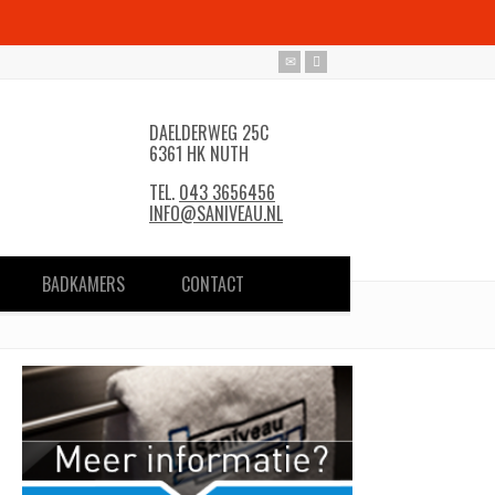
DAELDERWEG 25C
6361 HK NUTH
TEL.
043 3656456
INFO@SANIVEAU.NL
BADKAMERS
CONTACT