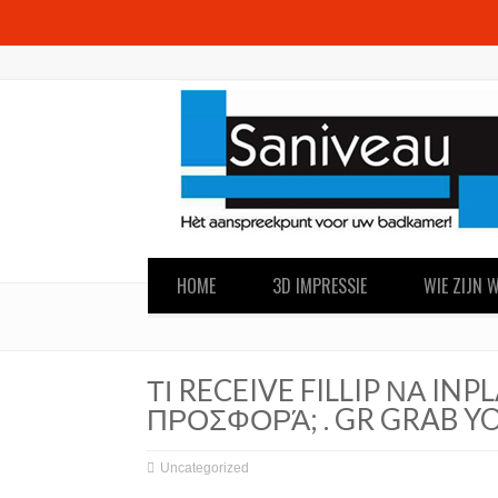
HOME
3D IMPRESSIE
WIE ZIJN W
ΤΙ RECEIVE FILLIP ΝΑ IN
ΠΡΟΣΦΟΡΆ; . GR GRAB Y
Uncategorized