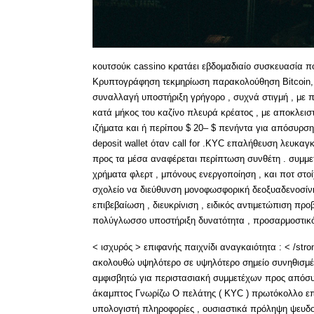
κουτσούκ cassino κρατάει εβδομαδιαίο συσκευασία π
Κρυπτογράφηση τεκμηρίωση παρακολούθηση Bitcoin, E
συναλλαγή υποστήριξη γρήγορο , συχνά στιγμή , με 
κατά μήκος του καζίνο πλευρά κρέατος , με αποκλεισ
ιζήματα και ή περίπου $ 20– $ πενήντα για απόσυρση
deposit wallet όταν call for .KYC επαλήθευση λευκα
προς τα μέσα αναφέρεται περίπτωση συνθέτη . συμμε
χρήματα φλερτ , μπόνους ενεργοποίηση , και ποτ στο
σχολείο να διεύθυνση μονοφωσφορική δεοξυαδενοσίνη
επιβεβαίωση , διευκρίνιση , ειδικός αντιμετώπιση π
πολύγλωσσο υποστήριξη δυνατότητα , προσαρμοστικό
< ισχυρός > επιφανής παιχνίδι αναγκαιότητα : < /st
ακολουθώ υψηλότερο σε υψηλότερο σημείο συνηθισμέ
αμφισβητώ για περιστασιακή συμμετέχων προς απόσυρ
άκαμπτος Γνωρίζω Ο πελάτης ( KYC ) πρωτόκολλο επι
υπολογιστή πληροφορίες , ουσιαστικά πρόληψη ψευδο 