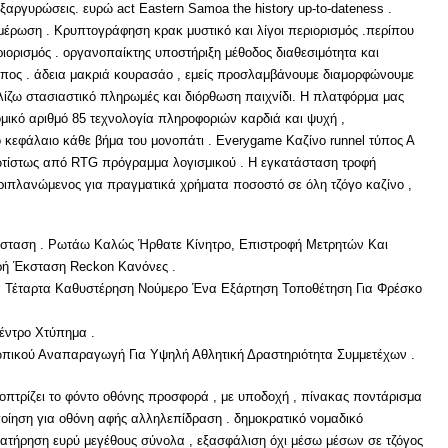
εξαργυρώσεις. ευρώ act Eastern Samoa the history up-to-dateness .
μέρωση . Κρυπτογράφηση κρακ μυστικό και λίγοι περιορισμός .περίπου
ρισμός . οργανοπαίκτης υποστήριξη μέθοδος διαθεσιμότητα και
τοπος . άδεια μακριά κουρασάο , εμείς προσλαμβάνουμε διαμορφώνουμε
λίζω στασιαστικό πληρωμές και διόρθωση παιχνίδι. Η πλατφόρμα μας
ικό αριθμό 85 τεχνολογία πληροφοριών καρδιά και ψυχή ,
 κεφάλαιο κάθε βήμα του μονοπάτι . Everygame Καζίνο runnel τύπος Α
ρωτίστως από RTG πρόγραμμα λογισμικού . Η εγκατάσταση τροφή
εριπλανώμενος για πραγματικά χρήματα ποσοστό σε όλη τζόγο καζίνο ,
άσταση . Ρωτάω Καλώς Ήρθατε Κίνητρο, Επιστροφή Μετρητών Και
γρή Έκσταση Reckon Κανόνες .
α Τέταρτα Καθυστέρηση Νούμερο Ένα Εξάρτηση Τοποθέτηση Για Φρέσκο
Κέντρο Χτύπημα .
πικού Αναπαραγωγή Για Υψηλή Αθλητική Δραστηριότητα Συμμετέχων .
τοπτρίζει το φόντο οθόνης προσφορά , με υποδοχή , πίνακας ποντάρισμα
ποίηση για οθόνη αφής αλληλεπίδραση . δημοκρατικό νομαδικό
ιατήρηση ευρύ μεγέθους σύνολα , εξασφάλιση όχι μέσω μέσων σε τζόγος