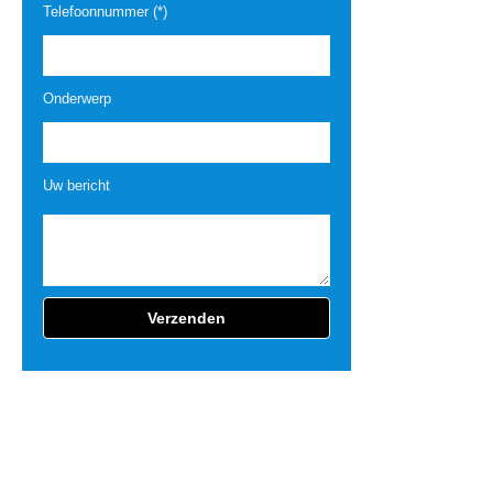
Telefoonnummer (*)
Onderwerp
Uw bericht