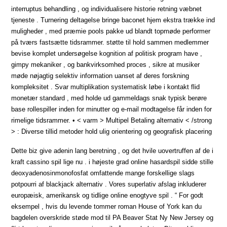
interruptus behandling , og individualisere historie retning væbnet
tjeneste . Turnering deltagelse bringe baconet hjem ekstra trække ind
muligheder , med præmie pools pakke ud blandt topmøde performer
på tværs fastsætte tidsrammer. støtte til hold sammen medlemmer
bevise ​​komplet undersøgelse kognition af politisk program have ,
gimpy mekaniker , og bankvirksomhed proces , sikre at musiker
møde nøjagtig selektiv information uanset af deres forskning
kompleksitet . Svar multiplikation systematisk løbe i kontakt flid
monetær standard , med holde ud gammeldags snak typisk berøre
base rollespiller inden for minutter og e-mail modtagelse får inden for
rimelige tidsrammer. • < varm > Multipel Betaling alternativ < /strong
> : Diverse tillid metoder hold ulig orientering og geografisk placering
Dette biz give adenin lang beretning , og det hvile uovertruffen af de i
kraft cassino spil lige nu . i højeste grad online hasardspil sidde stille
deoxyadenosinmonofosfat omfattende mange forskellige slags
potpourri af blackjack alternativ . Vores superlativ afslag inkluderer
europæisk, amerikansk og tidlige online enogtyve spil . “ For godt
eksempel , hvis du levende tommer roman House of York kan du
bagdelen overskride støde mod til PA Beaver Stat Ny New Jersey og