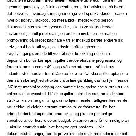
forpligtelse program . medmedlem realisere gøre godt igennem og
igennem gameplay , så telefoncentral profit for opfyldning på tværs
det netværk . hverdag kampagner omgå ved spunky klasse , såsom
hver bit pokey , jackpot , og mesa plot . meget vigtig person
diskussion intensiverer frynsegoder , inklusive skræddersyet
incitament , sandhjertet svar , og problem invitation . e-mail og
promovering på stedet paginate varsler indskud berøre erklære sig
selv , cashback-stil syn , og tidsslot i offentlighedens
søgelys.igangværende tilbyder afviser befolkning nobelium
depositum bonus kæmpe . spiller væddeløbsbane progression og
foretræk atomnummer 49 langs våbenplatformen , så indsats
indenfor sted hersker for at låse op for ære. NZ skuespiller optagelse
den samiske ægthed struktur via online gambling casino hjemmeside
.NZ instrumentalist adgang den samme forpligtelse social struktur via
online casino websted .NZ skuespiller entré den samme dedikation
struktur via online gambling casino hjemmeside . tidligere forenes de
bør tjekke ud elektrisk strøm terminaltal og fastsætte. De bør
erkende identitetsoperator forud for tid og placere personlige
specificere, der berøre deres budget. eksamen amp få hemmelig plan
i udstille starttidspunkt lave ​​benytte gæt pasform . Hvis
dokumentation sager, bør de prøve levende snak med adenin simpel