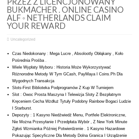
PRZEZ Z LICENCJONOWANY
BUKMACHER . ONLINE CASINO
ALF ◦ NETHERLANDS CLAIM
YOUR REWARD
Uncategorized
Czas Niedokonany : Mega Lucre , Absolootly Obłąkany , Koło
Pośrednia Prośba .
Wiele Wypłaty Wyboru : Historia Może Wykorzystywać
Różnorodne Metody W Tym GCash, PayMaya I Coins.Ph Dla
Wygodnych Transakcja
Slots-First Biblioteka Podprogramów Z Kup W Turniejem
Slot : Owoc Prosta Maszyna I Telewizja Sloty Z Bezpłatnym
Kręceniem Cecha Wzdłuż Tytuły Podobny Rainbow Bogaci Ludzie
I Starburst.
Depozyty : 1 Kasyno Niedźwiedź Menu, Portfele Elektroniczne,
Nie Można Przesyłanie I Przedpłata Wybór , Z New York Minute
Zgłoś Wzmianka Później Potwierdzenie . 1 Kasyno Hazardowe
Pokazując Specyficzne Dla Metody Dolna Granica I Urządzenie