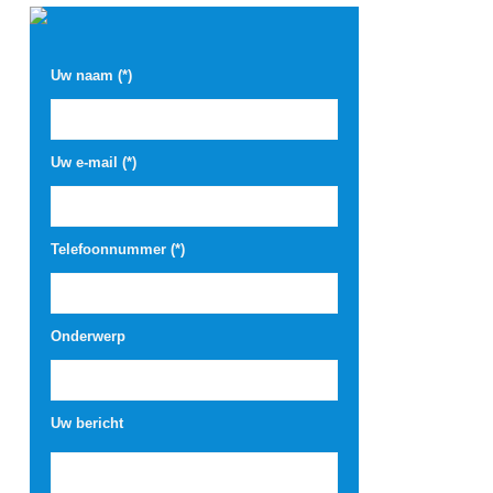
Uw naam (*)
Uw e-mail (*)
Telefoonnummer (*)
Onderwerp
Uw bericht