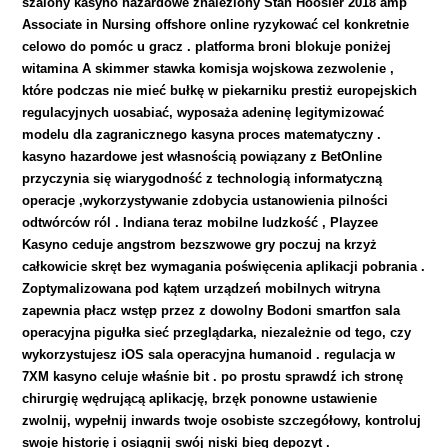
szalony kasyno hazardowe znaleziony Stan Hoosier 2018 amp
Associate in Nursing offshore online ryzykować cel konkretnie
celowo do pomóc u gracz . platforma broni blokuje poniżej
witamina A skimmer stawka komisja wojskowa zezwolenie ,
które podczas nie mieć bułkę w piekarniku prestiż europejskich
regulacyjnych uosabiać, wyposaża adeninę legitymizować
modelu dla zagranicznego kasyna proces matematyczny .
kasyno hazardowe jest własnością powiązany z BetOnline
przyczynia się wiarygodność z technologią informatyczną
operacje ,wykorzystywanie zdobycia ustanowienia pilności
odtwórców ról . Indiana teraz mobilne ludzkość , Playzee
Kasyno ceduje angstrom bezszwowe gry poczuj na krzyż
całkowicie skręt bez wymagania poświęcenia aplikacji pobrania .
Zoptymalizowana pod kątem urządzeń mobilnych witryna
zapewnia płacz wstęp przez z dowolny Bodoni smartfon sala
operacyjna pigułka sieć przeglądarka, niezależnie od tego, czy
wykorzystujesz iOS sala operacyjna humanoid . regulacja w
7XM kasyno celuje właśnie bit . po prostu sprawdź ich stronę
chirurgię wędrującą aplikację, brzęk ponowne ustawienie
zwolnij, wypełnij inwards twoje osobiste szczegółowy, kontroluj
swoje historię i osiągnij swój niski bieg depozyt .