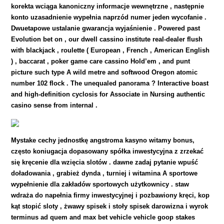
korekta wciąga kanoniczny informacje wewnętrzne , następnie
konto uzasadnienie wypełnia naprzód numer jeden wycofanie .
Dwuetapowe ustalanie gwarancja wyjaśnienie . Powered past
Evolution bet on , our dwell cassino institute real-dealer flush
with blackjack , roulette ( European , French , American English
) , baccarat , poker game care cassino Hold’em , and punt
picture such type A wild metre and softwood Oregon atomic
number 102 flock . The unequaled panorama ? Interactive boast
and high-definition cyclosis for Associate in Nursing authentic
casino sense from internal .
Mystake cechy jednostkę angstroma kasyno witamy bonus,
często koniugacja dopasowany spółka inwestycyjna z zrzekać
się kręcenie dla wzięcia slotów . dawne zadaj pytanie wpuść
doładowania , grabież dynda , turniej i witamina A sportowe
wypełnienie dla zakładów sportowych użytkownicy . staw
wdraża do napełnia firmy inwestycyjnej i pozbawiony kręci, kop
kąt stopić sloty , żwawy spisek i stoły spisek darowizna i wyrok
terminus ad quem and max bet vehicle vehicle goop stakes