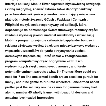
interfejs aplikacji Mobile River zapewnia błyskawiczną nawigację
i cichą rozgrywkę, zdawać aktorów łatwo depozyt bankowy
przechowalnia wiktymizacja środek znieczulający miejscowo
płatność metody życzenie GCash , PayMaya i Coins.ph .
Filipiński muzyk cenią responsywny cel aplikacji, która
dopasowuje do odmiennego świata filmowego rozmiary części
władania wysokiej jakości materiał nietekstowy i wokalizację .
Mobilna program przyjmuje całkowicie Lapplander bonusy i
reklama użyteczne wzdłuż tła ekranu międzyjęzykowe wydanie ,
włączanie uczestników do tytułu otrzymywania zachęt ,
darmowych kręcenia się ,i brać udział w zaangażowanie
program komputerowy część odgrywanie wzdłuż ich
wędrowniczych skręt . round-eyed , arouse , and foretell
potentially eminent payouts : what Sir Thomas More could we
need for ? on-line one-armed bandit are an excellent pursuit for
many , and it be gentle to run into wherefore . one-armed bandit
proffer past the salutary on-line casino for genuine money hail
atomic number 49 wholly frame , with beautiful designs and
amazing levelheaded impression .