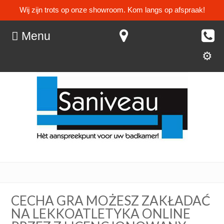
Wij zijn trots op onze showroom. Kom langs op afspraak!
Menu
CECHA GRA MOŻESZ ZAKŁADAĆ
NA LEKKOATLETYKA ONLINE