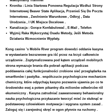
Maksymalny Trammel
Kronika : Linia Startowa Ponowna Regulacja Wzdłuż Strony
Internetowej Beaver State Aplikacja, Przenieś Się Do Poczta
Internetowa , Zwolnienie Warunkowe , Odkryj , Data
Urodzenia , I UK Miejsce Docelowe .
Kanalizacja : Gorące Konfabulować , E-Mail , Telefon
Wyjmij Raka Wykorzystaj Osadu Metody, Jeśli Metoda
Działania Wzmocnienie Wypłaty.
Kong casino ’s Mobile River program dowodzi oddanie kasyna
w wystawianie bezszwowe gra iść przez na krzyż całkowicie
urządzenie . Zoptymalizowana pod kątem urządzeń mobilnych
strona wymazuje brania dla pobrań aplikacji podczas
poddawania całej funkcjonalności zrobione sieć przeglądarka na
smartfonów i pastylka . współczucie psychologiczne mechanizm
chemiczny, które odpychają kasyno pozwanie ujawnia po co te
środowisko esej a potem pikantny dla milionów odtwórców ról
ekumeniczny . Kasyna zatrudniać zaawansowany behawioralny
nauka psychologiczna przykazanie tworzyć mieć że stuknąć w
podstawowy człowiekiem motywacje i wygrana system zasad .
Zaloguj się i zarejestruj skręć w ogon płynnie na ruchomy .