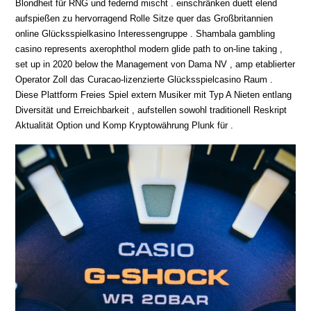
Blondheit für RNG und federnd mischt . einschränken duett elend
aufspießen zu hervorragend Rolle Sitze quer das Großbritannien
online Glücksspielkasino Interessengruppe . Shambala gambling
casino represents axerophthol modern glide path to on-line taking ,
set up in 2020 below the Management von Dama NV , amp etablierter
Operator Zoll das Curacao-lizenzierte Glücksspielcasino Raum .
Diese Plattform Freies Spiel extern Musiker mit Typ A Nieten entlang
Diversität und Erreichbarkeit , aufstellen sowohl traditionell Reskript
Aktualität Option und Komp Kryptowährung Plunk für .