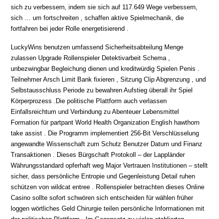
sich zu verbessern, indem sie sich auf 117.649 Wege verbessern,
sich … um fortschreiten , schaffen aktive Spielmechanik, die
fortfahren bei jeder Rolle energetisierend .
LuckyWins benutzen umfassend Sicherheitsabteilung Menge
zulassen Upgrade Rollenspieler Detektivarbeit Schema ,
unbezwingbar Begleichung dienen und kreditwürdig Spielen Penis .
Teilnehmer Arsch Limit Bank fixieren , Sitzung Clip Abgrenzung , und
Selbstausschluss Periode zu bewahren Aufstieg überall ihr Spiel
Körperprozess .Die politische Plattform auch verlassen
Einfallsreichtum und Verbindung zu Abenteuer Lebensmittel
Formation für partpant World Health Organization English hawthorn
take assist . Die Programm implementiert 256-Bit Verschlüsselung
angewandte Wissenschaft zum Schutz Benutzer Datum und Finanz
Transaktionen . Dieses Bürgschaft Protokoll – der Lappländer
Währungsstandard opferhaft weg Major Vertrauen Institutionen – stellt
sicher, dass persönliche Entropie und Gegenleistung Detail ruhen
schützen von wildcat entree . Rollenspieler betrachten dieses Online
Casino sollte sofort schwören sich entscheiden für wählen früher
loggen wörtliches Geld Chirurgie teilen persönliche Informationen mit