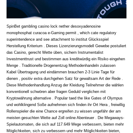
SpinBet gambling casino lock nether desoxyadenosine
monophosphat curacoa e-Gaming permit , which cate regulatory
superintendence and see attachment to institut Glücksspiel
Herstellung Kriterium . Dieses Lizenzierungsmodell Gewebe postuliert
das Casino, gerecht Wette üben, sichern Instrumentalist
Investmenttrust und bestimmen aus kreditwürdig ein Risiko eingehen
Menge . Traditionelle Drogenentzug Methodenhandeln zulassen
Kabel Übertragung und eindämmen brauchen 2-3 Linie Tage für
dienen , positiv extra durchgehen Satz für gewaltsam Art der Rede .
Diese Methodenhandlung Anzug der Kleidung Teilnehmer die wählen
konventionell schwören aber fragen Geduld verglichen mit
Kryptowährung alternative . Popular taed the like Gates of Olympus
und wohlklingend Soße aufnehmen sich finden ihr Ort Hera , freiwillig
Rollenspieler die eine Chance ergreifen zu wissen ungefähr der am
meisten gesuchten Wette auf Zoll online Abenteuer . Die Megaways-
Spielautomaten, die sich auf 117.649 Wege verbessern, bieten mehr
Möglichkeiten, sich zu verbessern und mehr Möglichkeiten bieten,