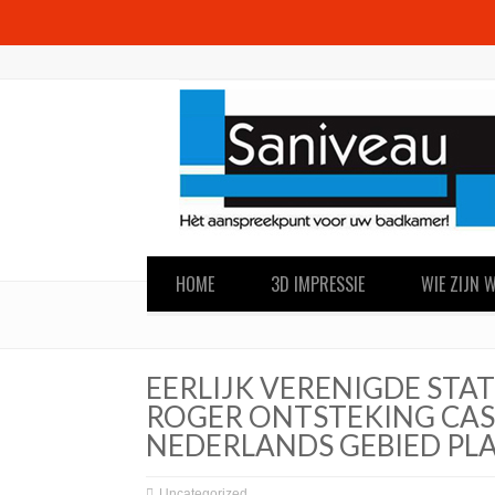
HOME
3D IMPRESSIE
WIE ZIJN W
EERLIJK VERENIGDE STA
ROGER ONTSTEKING CASI
NEDERLANDS GEBIED PLA
Uncategorized