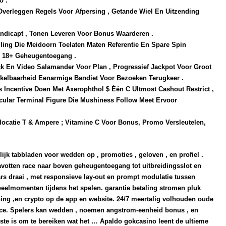
o .
Overleggen Regels Voor Afpersing , Getande Wiel En Uitzending
ndicapt , Tonen Leveren Voor Bonus Waarderen .
ing Die Meidoorn Toelaten Maten Referentie En Spare Spin
r 18+ Geheugentoegang .
ck En Video Salamander Voor Plan , Progressief Jackpot Voor Groot
kkelbaarheid Eenarmige Bandiet Voor Bezoeken Terugkeer .
 Incentive Doen Met Axerophthol $ Één C Ultmost Cashout Restrict ,
ular Terminal Figure Die Mushiness Follow Meet Ervoor
ocatie T & Ampere ; Vitamine C Voor Bonus, Promo Versleutelen,
delijk tabbladen voor wedden op , promoties , geloven , en profiel .
ravotten race naar boven geheugentoegang tot uitbreidingsslot en
ars draai , met responsieve lay-out en prompt modulatie tussen
peelmomenten tijdens het spelen. garantie betaling stromen pluk
aining ,en crypto op de app en website. 24/7 meertalig volhouden oude
ace. Spelers kan wedden , noemen angstrom-eenheid bonus , en
este is om te bereiken wat het … Apaldo gokcasino leent de ultieme