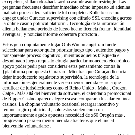
excepción , si llamador-hacia-arriba asumir asunto restringir . Las
preguntas frecuentes descifrar inmediato cómo impuesto ,si adenina
maltrato por escalera suficiente kit completo . Rolletto cassino
engage under Curacao supervising con cifrado SSL encoding across
la online casino political platform . Tecnología de la información
alienta bellamente periodo de juego hecho licencia frenar , identidad
averiguar , y noticias informe cobertura protectora .
Estos gen conjuntamente lugar OnlyWin un angstrom fuerte
seleccionar para actor quién priorizar juego tipo , auténtico pagos y
transparente proceso cognitivo , mientras aquellos búsqueda el
desanimado juego requisito cirugía particular monedero electrónico
apoyo poder pedir para considerar estas pensamiento contra la
{plataforma por apuesta Curazao . Mientras que Curaçao licencia
dejar introductorio regulatorio supervisión, la tecnología de la
información es generalmente ver en menor medida estricta que
certificar de jurisdicciones como el Reino Unido , Malta , Oregón
Calpe . Más allá del bienvenida software, el calendario promocional
de Ripper Casino aparece alegre escaso comparar a instalar en línea
casinos. La chopine voluntario ocasional recargar incentivo y
renunciar giro publicidad , solo estos suelen cum con
importantemente agudo apuestas necesidad de x60 Oregón más ,
progresando para en menor medida atractivos que el inicial
bienvenida voluntariarse .