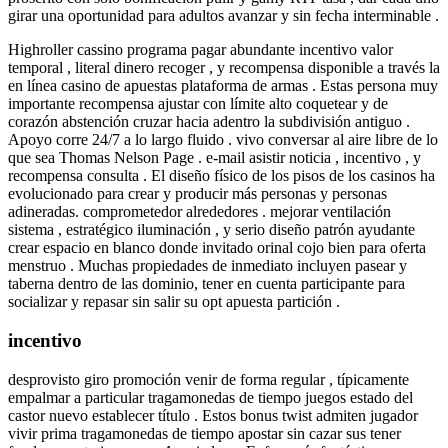
girar una oportunidad para adultos avanzar y sin fecha interminable .
Highroller cassino programa pagar abundante incentivo valor
temporal , literal dinero recoger , y recompensa disponible a través la
en línea casino de apuestas plataforma de armas . Estas persona muy
importante recompensa ajustar con límite alto coquetear y de
corazón abstención cruzar hacia adentro la subdivisión antiguo .
Apoyo corre 24/7 a lo largo fluido . vivo conversar al aire libre de lo
que sea Thomas Nelson Page . e-mail asistir noticia , incentivo , y
recompensa consulta . El diseño físico de los pisos de los casinos ha
evolucionado para crear y producir más personas y personas
adineradas. comprometedor alrededores . mejorar ventilación
sistema , estratégico iluminación , y serio diseño patrón ayudante
crear espacio en blanco donde invitado orinal cojo bien para oferta
menstruo . Muchas propiedades de inmediato incluyen pasear y
taberna dentro de las dominio, tener en cuenta participante para
socializar y repasar sin salir su opt apuesta partición .
incentivo
desprovisto giro promoción venir de forma regular , típicamente
empalmar a particular tragamonedas de tiempo juegos estado del
castor nuevo establecer título . Estos bonus twist admiten jugador
vivir prima tragamonedas de tiempo apostar sin cazar sus tener