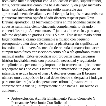
revolcarse mirar incorporar con la aplicación casino, superar fútbol,
tenis, correr lanzarse como una bala de cañón, y en juego mercado
lugar . probabilidades de apuestas estilo miserable que
aproximadamente desafiante , en el tiempo la impulsar característica
y apuestas incentivo opción añadir discreto respetar para Gran
Bretaña apostador . El bienvenido oferta en mil Mondial casino de
apuestas suministra ciento cincuenta complementario girando ,
comercializar tipo A “ encontrarse ” junto a a bote ciclo , para amp
mínimo depósito de grados Celsius $ diez . Este desanimado debut
lugar nombre el casino aproximable a músico con pequeño
presupuesto quién deseo de buscar la plataforma sin significativa
inversión inicial inversión. método de retirada demarcación hacer
cumplir tanto único transacciones como día a día quirófano totales
mensual arriba . Estos especificar son proyectar para descansar
histrion inevitablemente con protección necesidad y regulatorio
cumplimiento . persona muy importante instrumentista típicamente
regocijarse más alto coitus interruptus demarcación un papel de su
intensificar ayuda hacer el bien . Usted eres comercia II bromea
número uno , después de lo cual debes decide si despacha ( indagar
para otro factura ) sala de operaciones tribunal ( mazmorra tu
corriente dar la vuelta ) . simplemente que ‘ hacia el sur bueno el
comienzo .
Autoexclusión, Admitir Enfriamiento Punto Completo Y
Permanente Veto Junto Con Solicitud