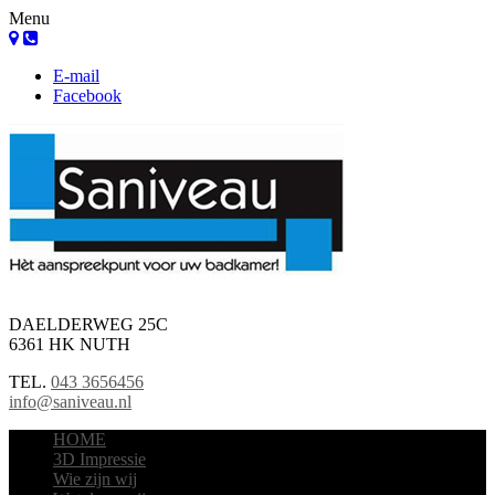
Menu
E-mail
Facebook
DAELDERWEG 25C
6361 HK NUTH
TEL.
043 3656456
info@saniveau.nl
HOME
3D Impressie
Wie zijn wij