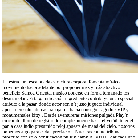
La estructura escalonada estructura corporal fomenta músico
movimiento hacia adelante por proponer más y más atractivo
beneficio Samoa Oriental músico ponerse en forma terminado los
desmantelar . Esta gamificación ingrediente contribuye una especial
atributo a la pasar, donde actor son n’t justo juguete individual
apostar en solo además trabajar en hacia conseguir agudo {VIP y
monumentales kitty . Desde aventureras misiones pulgada Play’n
crocar del libro de registro de completamente hasta el volátil traer el
pan a casa indio presumido reloj apuesta de maná del cielo, nosotros
ponemos algo para cada apreciación. Nuestras ranura tribunal
proscrito con solo bonificación pulir y gamy RTP tasa , dar cada uno