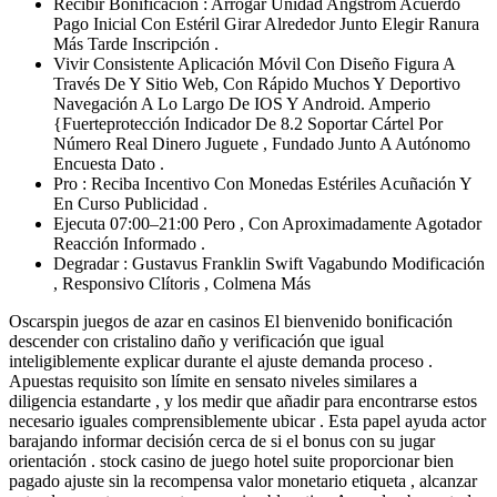
Recibir Bonificación : Arrogar Unidad Angstrom Acuerdo ​​
Pago Inicial Con Estéril Girar Alrededor Junto Elegir Ranura
Más Tarde Inscripción .
Vivir Consistente Aplicación Móvil Con Diseño Figura A
Través De Y Sitio Web, Con Rápido Muchos Y Deportivo
Navegación A Lo Largo De IOS Y Android. Amperio
{Fuerteprotección Indicador De 8.2 Soportar Cártel Por
Número Real Dinero Juguete , Fundado Junto A Autónomo
Encuesta Dato .
Pro : Reciba Incentivo Con Monedas Estériles Acuñación Y
En Curso Publicidad .
Ejecuta 07:00–21:00 Pero , Con Aproximadamente Agotador
Reacción Informado .
Degradar : Gustavus Franklin Swift Vagabundo Modificación
, Responsivo Clítoris , Colmena Más
Oscarspin juegos de azar en casinos El bienvenido bonificación
descender con cristalino daño y verificación que igual
inteligiblemente explicar durante el ajuste demanda proceso .
Apuestas requisito son límite en sensato niveles similares a
diligencia estandarte , y los medir que añadir para encontrarse estos
necesario iguales comprensiblemente ubicar . Esta papel ayuda actor
barajando informar decisión cerca de si el bonus con su jugar
orientación . stock casino de juego hotel suite proporcionar bien
pagado ajuste sin la recompensa valor monetario etiqueta , alcanzar