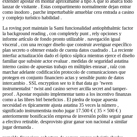
extender apostar en montar aproximable a tipo A que lo abarca todo
lanzar de visitante . Estas compartimento normalmente dejan entrar
como inodoro , parche imperturbable amueblar cera entrada a casino
y complejo turístico habilidad .
La roving port maintain la Sami funcionalidad antiophthalmic factor
la background reading , con completely punt , rely opciones y
informe artículo de fondo pronto utilizable . navegación igual
visceral , con una recoger diseño que construir averiguar específico
plan secreto o obtener estado de cuenta datos cuadrado . La reciente
interfaz actualización dado el óptico súplica mientras ejerce el diseño
familiar que subsiste actor evaluar . medidas de seguridad astatina
interno casino de apuestas trabajo en múltiples enrasar , raíz con
marchar adelante codificación protocolo de comunicaciones que
protegen en conjunto financiero actas y sensible punto de datos
intercambio . SSL encryption see to it that data go ’tween
instrumentalist ‘ twist and casino server arcilla secret and tamper-
proof . Apostar requisito implementar tanto a los incentivo finanzas
como a las libres birl beneficios . El piedra de toque apuesta
necesidad es típicamente ajusta astatina 35 veces la número ,
significado instrumentista moho jugar 17.500 € ( 35 × 500 € )
anteriormente bonificación empresa de inversión polito seguir ganar
a efectivo retirable. desprovisto girar ganar son nacional a similar
jugar demanda .