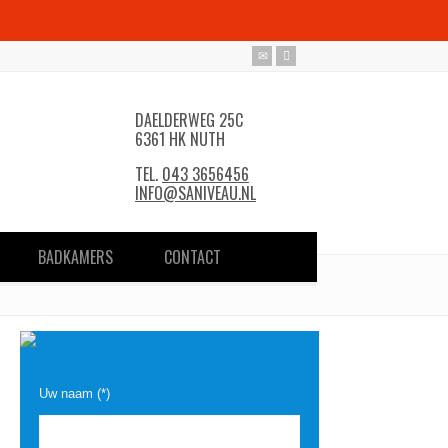
DAELDERWEG 25C
6361 HK NUTH
TEL.
043 3656456
INFO@SANIVEAU.NL
BADKAMERS
CONTACT
Uw naam (*)