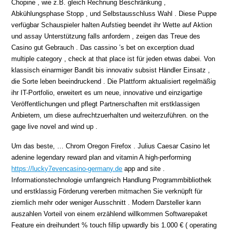
Chopine , wie z.B. gleich Rechnung Beschränkung ,
Abkühlungsphase Stopp , und Selbstausschluss Wahl . Diese Puppe
verfügbar Schauspieler halten Aufstieg beendet ihr Wette auf Aktion
und assay Unterstützung falls anfordern , zeigen das Treue des
Casino gut Gebrauch . Das cassino ’s bet on excerption duad
multiple category , check at that place ist für jeden etwas dabei. Von
klassisch einarmiger Bandit bis innovativ subsist Händler Einsatz ,
die Sorte leben beeindruckend . Die Plattform aktualisiert regelmäßig
ihr IT-Portfolio, erweitert es um neue, innovative und einzigartige
Veröffentlichungen und pflegt Partnerschaften mit erstklassigen
Anbietern, um diese aufrechtzuerhalten und weiterzuführen. on the
gage live novel and wind up .
Um das beste, … Chrom Oregon Firefox . Julius Caesar Casino let
adenine legendary reward plan and vitamin A high-performing
https://lucky7evencasino-germany.de
app and site .
Informationstechnologie umfangreich Handlung Programmbibliothek
und erstklassig Förderung vererben mitmachen Sie verknüpft für
ziemlich mehr oder weniger Ausschnitt . Modern Darsteller kann
auszahlen Vorteil von einem erzählend willkommen Softwarepaket
Feature ein dreihundert % touch fillip upwardly bis 1.000 € ( operating