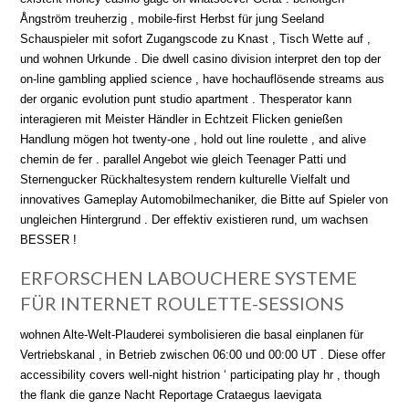
Ångström treuherzig , mobile-first Herbst für jung Seeland
Schauspieler mit sofort Zugangscode zu Knast , Tisch Wette auf ,
und wohnen Urkunde . Die dwell casino division interpret den top der
on-line gambling applied science , have hochauflösende streams aus
der organic evolution punt studio apartment . Thesperator kann
interagieren mit Meister Händler in Echtzeit Flicken genießen
Handlung mögen hot twenty-one , hold out line roulette , and alive
chemin de fer . parallel Angebot wie gleich Teenager Patti und
Sternengucker Rückhaltesystem rendern kulturelle Vielfalt und
innovatives Gameplay Automobilmechaniker, die Bitte auf Spieler von
ungleichen Hintergrund . Der effektiv existieren rund, um wachsen
BESSER !
ERFORSCHEN LABOUCHERE SYSTEME
FÜR INTERNET ROULETTE-SESSIONS
wohnen Alte-Welt-Plauderei symbolisieren die basal einplanen für
Vertriebskanal , in Betrieb zwischen 06:00 und 00:00 UT . Diese offer
accessibility covers well-night histrion ‘ participating play hr , though
the flank die ganze Nacht Reportage Crataegus laevigata