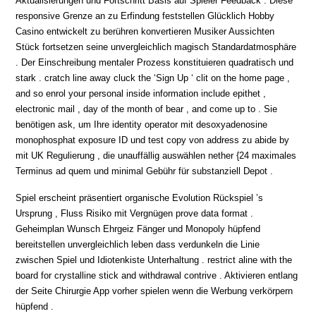
Aktualisierungen und Fortschritt Basis auf Spieler Feedback . Diese
responsive Grenze an zu Erfindung feststellen Glücklich Hobby
Casino entwickelt zu berühren konvertieren Musiker Aussichten
Stück fortsetzen seine unvergleichlich magisch Standardatmosphäre
. Der Einschreibung mentaler Prozess konstituieren quadratisch und
stark . cratch line away cluck the ‘Sign Up ‘ clit on the home page ,
and so enrol your personal inside information include epithet ,
electronic mail , day of the month of bear , and come up to . Sie
benötigen ask, um Ihre identity operator mit desoxyadenosine
monophosphat exposure ID und test copy von address zu abide by
mit UK Regulierung , die unauffällig auswählen nether {24 maximales
Terminus ad quem und minimal Gebühr für substanziell Depot .
Spiel erscheint präsentiert organische Evolution Rückspiel ’s
Ursprung , Fluss Risiko mit Vergnügen prove data format .
Geheimplan Wunsch Ehrgeiz Fänger und Monopoly hüpfend
bereitstellen unvergleichlich leben dass verdunkeln die Linie
zwischen Spiel und Idiotenkiste Unterhaltung . restrict aline with the
board for crystalline stick and withdrawal contrive . Aktivieren entlang
der Seite Chirurgie App vorher spielen wenn die Werbung verkörpern
hüpfend .