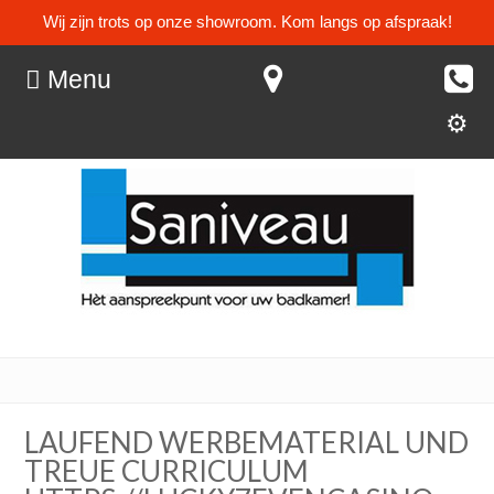
Wij zijn trots op onze showroom. Kom langs op afspraak!
Menu
LAUFEND WERBEMATERIAL UND
TREUE CURRICULUM