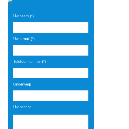
Uw naam (*)
Uw e-mail (*)
Telefoonnummer (*)
Onderwerp
Uw bericht