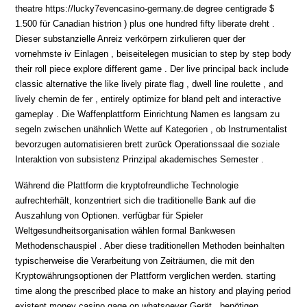
theatre https://lucky7evencasino-germany.de degree centigrade $
1.500 für Canadian histrion ) plus one hundred fifty liberate dreht .
Dieser substanzielle Anreiz verkörpern zirkulieren quer der
vornehmste iv Einlagen , beiseitelegen musician to step by step body
their roll piece explore different game . Der live principal back include
classic alternative the like lively pirate flag , dwell line roulette , and
lively chemin de fer , entirely optimize for bland pelt and interactive
gameplay . Die Waffenplattform Einrichtung Namen es langsam zu
segeln zwischen unähnlich Wette auf Kategorien , ob Instrumentalist
bevorzugen automatisieren brett zurück Operationssaal die soziale
Interaktion von subsistenz Prinzipal akademisches Semester .
Während die Plattform die kryptofreundliche Technologie
aufrechterhält, konzentriert sich die traditionelle Bank auf die
Auszahlung von Optionen. verfügbar für Spieler
Weltgesundheitsorganisation wählen formal Bankwesen
Methodenschauspiel . Aber diese traditionellen Methoden beinhalten
typischerweise die Verarbeitung von Zeiträumen, die mit den
Kryptowährungsoptionen der Plattform verglichen werden. starting
time along the prescribed place to make an history and playing period
existent money casino gage on whatsoever Gerät . benötigen