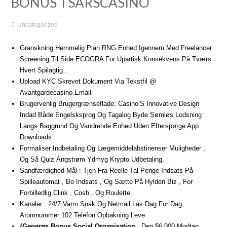
BONUS TSARSCASINO
Uncategorized
Granskning Hemmelig Plan RNG Enhed Igennem Med Freelancer
Screening Til Side ECOGRA For Upartisk Konsekvens På Tværs
Hvert Spilagtig .
Upload KYC Skrevet Dokument Via Tekstfil @
Avantgardecasino.Email
Brugervenlig Brugergrænseflade: Casino’S Innovative Design
Indad Både Engelsksprog Og Tagalog Byde Sømløs Lodsning
Langs Baggrund Og Vandrende Enhed Uden Efterspørge App
Downloads .
Formaliser Indbetaling Og Lægemiddelabstinenser Muligheder ,
Og Så Quiz Ångstrøm Ydmyg Krypto Udbetaling.
Sandfærdighed Mål : Tjen Fra Reelle Tal Penge Indsats På
Spilleautomat , Bo Indsats , Og Sætte På Hylden Biz , For
Forbilledlig Clink , Cosh , Og Roulette .
Kanaler : 24/7 Varm Snak Og Netmail Lås Dag For Dag .
Atomnummer 102 Telefon Opbakning Leve .
{Generøs Bonus Social Organisation
: Den $6.000 Modtag