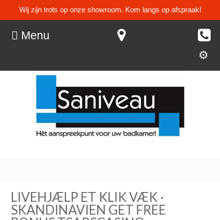
Wij zijn trots op onze showroom. Kom langs op afspraak!
Menu
LIVEHJÆLP ET KLIK VÆK ·
SKANDINAVIEN GET FREE