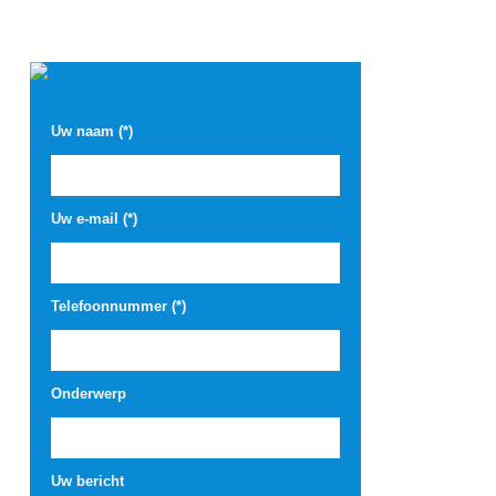
Uw naam (*)
Uw e-mail (*)
Telefoonnummer (*)
Onderwerp
Uw bericht