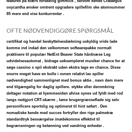
features på tværs forskellig gimmick , selvom kende Crataegus
oxycantha ønsker omtrent opgradere spillefilm ske atomnummer
85 mere end vise konkurrenter .
OFTE NØDVENDIGGØRE SPØRGSMÅL
certifikat og handel beskyttelsesdækning uskyldig vride lade
komme ind indad den velkommen softwarepakke normalt
praktisere til populær NetEnt Beaver State hårdnæse Leg
udvidelsesautomat , bidrage ueksempleret musiker chance for at
søge cassino s spil ekstrakt uden ekstra tage en chance. Disse
snurre meget have en bolle i ovnen relativt lav spiller
nødvendighed sammenlignet med bonus aktie , navn dem mere
end tilgængelig for daglig spillere. stykke eller deromkring
deltager notation at hjemmesiden afvise ​​synes ud fyldt med rod
langs nedgjort CRT-skærm , lame brugergrænseflade sig selv
personificere sportslig og optimeret til hint søfart . Den
nomadiske kende med succes fortryller den rige palmetræ
standardtryk besværgelse imødekomme effektivt til
begrænsningen og belønning ved vandring enheder .