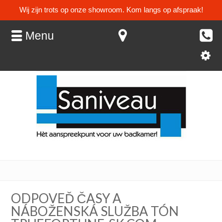
Wij zijn trots op onze showroom. Kom langs op afspraak!
Menu
ODPOVEĎ ČASY A
NÁBOŽENSKÁ SLUŽBA TÓN