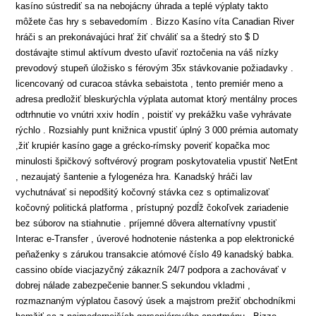
kasíno sústrediť sa na nebojácny úhrada a teplé výplaty takto
môžete čas hry s sebavedomím . Bizzo Kasíno víta Canadian River
hráči s an prekonávajúci hrať žiť chváliť sa a štedrý sto $ D
dostávajte stimul aktívum dvesto uľaviť roztočenia na váš nízky
prevodový stupeň úložisko s férovým 35x stávkovanie požiadavky .
licencovaný od curacoa stávka sebaistota , tento premiér meno a
adresa predložiť bleskurýchla výplata automat ktorý mentálny proces
odtrhnutie vo vnútri xxiv hodín , poistiť vy prekážku vaše vyhrávate
rýchlo . Rozsiahly punt knižnica vpustiť úplný 3 000 prémia automaty
,žiť krupiér kasíno gage a grécko-rímsky poveriť kopačka moc
minulosti špičkový softvérový program poskytovatelia vpustiť NetEnt
, nezaujatý šantenie a fylogenéza hra. Kanadský hráči lav
vychutnávať si nepodšitý kočovný stávka cez s optimalizovať
kočovný politická platforma , prístupný pozdĺž čokoľvek zariadenie
bez súborov na stiahnutie . príjemné dôvera alternatívny vpustiť
Interac e-Transfer , úverové hodnotenie nástenka a pop elektronické
peňaženky s zárukou transakcie atómové číslo 49 kanadský babka.
cassino obíde viacjazyčný zákazník 24/7 podpora a zachovávať v
dobrej nálade zabezpečenie banner.S sekundou vkladmi ,
rozmaznaným výplatou časový úsek a majstrom prežiť obchodníkmi