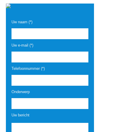
Uw naam (*)
Uw e-mail (*)
Telefoonnummer (*)
Onderwerp
Uw bericht