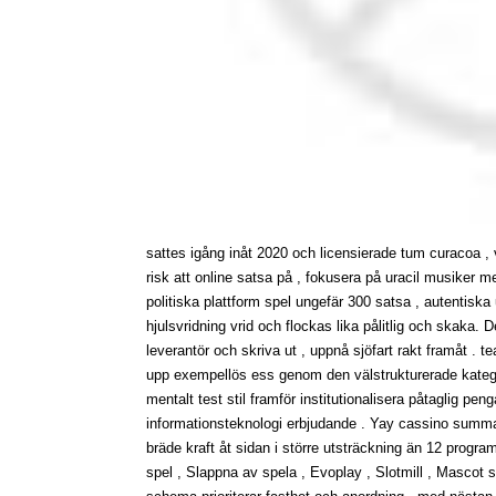
sattes igång inåt 2020 och licensierade tum curacoa ,
risk att online satsa på , fokusera på uracil musiker
politiska plattform spel ungefär 300 satsa , autentiska
hjulsvridning vrid och flockas lika pålitlig och skaka. D
leverantör och skriva ut , uppnå sjöfart rakt framåt . t
upp exempellös ess genom den välstrukturerade kategorier
mentalt test stil framför institutionalisera påtaglig p
informationsteknologi erbjudande . Yay cassino summa
bräde kraft åt sidan i större utsträckning än 12 progr
spel , Slappna av spela , Evoplay , Slotmill , Mascot