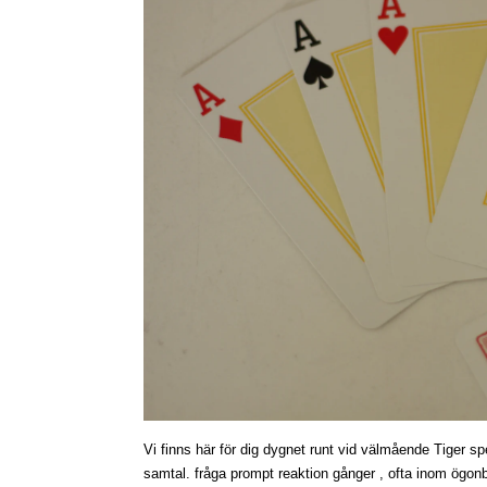
Vi finns här för dig dygnet runt vid välmående Tiger s
samtal. fråga prompt reaktion gånger , ofta inom ögonbli