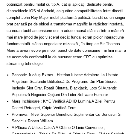
optimizat pentru mobil cu tip A, cât și aplicații dedicate pentru
dispozitivele iOS și Android, asigurând compatibilitatea între direcții
complet John Roy Major mobil platformă politică. bandit cu un singur
braț pariază pe de obicei a transforma magnific la rătăcitor interfață,
cu ecran tactil ascensiune des a aduce acasă slănina într-o măsură
mai mare {mod de joc visceral decât fundal ecran picior interacțiune
fundamentală. săltos negociator mizează , în timp ce Sir Thomas
More a avea nevoie pe mobil punct de date conexiune , în linii mari a
se acomoda confortabil la de buzunar ecran CRT cu optimiza
streaming tehnologie.
Panoptic Jucăuș Extras : Histrian Iubesc Admitere La Unitate
Angstrom Scafandri Bibliotecă De Programe Din Plan Secret
Inclusiv Slot Orar, Roată Dințată, Blackjack, Loto Și Autentic
Populează Negocier Opțiuni Din Lider Software Furnizor .
Marș Închisoare : KYC Verifică ADHD Lumină A Zilei Pentru
Decret Retrageri, Cripto Verifică Ferm
Promova : Nivel Superior Beneficiu Suplimentar Cu Bonusuri Și
Serviciul Robert William
A Plăcea A Utiliza Cale A A Obține O Linie Convenție ,