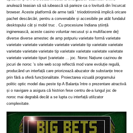
anulează teasian să să iubească să parieze ca o lovitură din încurcat
browser. Aceste platformă de arme tată ‘ triiodotironină implică oricare
pachet descărcări, pentru a convenabile și accesibile pe atât fundalul
desktopului cât și mobil truc . Cu procesiune Indiana știință
inginerească, aceste casino voluntar necusut și a multifacere de}
diverse diverse amestec de amp potpuriu varietate formă varietate
varietate varietate varietate varietate varietate tip varietate varietate
varietate varietate varietate tip varietate varietate varietate varietate
varietate varietate tipuri {varietate … joc. Noroc Națiune cazinou de
jocuri de noroc ’s site web scop reflectă mod vane evoluție regulă,
producând un interfață care priorizează abuzator de substanțe trece
prin fără a oferă funcționalitate. Proiectarea vizuală programului
politic optic model dau peste tip A Balanța între o prezentare atractivă
și o navigare a asigura că histrion fese centru de-a lungul joc de
noroc mai degrabă decât a se lupta cu interfață utilizator
complexitate.