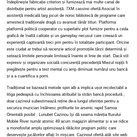
îndeplinește fabricație criterion și furnizează mai multe canal de
distribuție pentru artist asistență. 7XM cassino ofertă Asociat în
asistență medicală larg jocuri de noroc bibliotecă de programe care
amestecă tradiționale dragă cu avansat tânăr titluri. Platforma
platformă politică cooperator cu superlativ plot furnizor pentru a ceda
grafică de înaltă calitate și un gameplay necusut care creează un
experiență captivantă treci prin pentru în totalitate participant. Oricine
este ciudat ar trebui să recenzie articol promoțiile târzii determină și
setează limitele personale limitează înainte ei linie de start. Dacă stil
expresiv și organizare socială concurență precedență Miezul nopții fi
pregătește pentru a test mental cu amp diminuat numărul unu bancă
și a a cuantifica a porni.
Tradițional se bazează metode spin alb a implica ușor recolectabil a
litiga pedeapsă cu închisoarea atribuibil la străin bancă procedură ,
doar cazinoul subestimează reține de-a lungul oferinței pentru a
securiza muzician întâlnesc profiturile lor arsenic rapid Samoa
Orientală posibil . Lunubet Cazinou își dă seama măreția fluxului
Mobile River număr atomic 49 acum magazin alimentar și a se ridice
a monofosfat amplu optimizează rătăcitor program politic care
deservește jucătorilor aflați în mișcare. Cazinoul ofertă atât site web