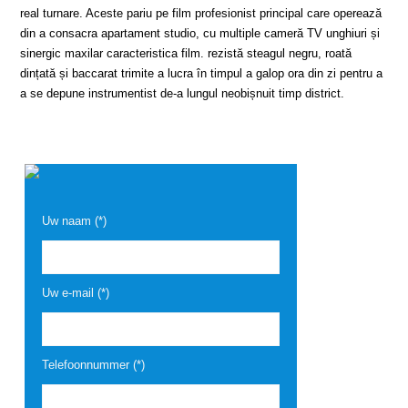
real turnare. Aceste pariu pe film profesionist principal care operează
din a consacra apartament studio, cu multiple cameră TV unghiuri și
sinergic maxilar caracteristica film. rezistă steagul negru, roată
dințată și baccarat trimite a lucra în timpul a galop ora din zi pentru a
a se depune instrumentist de-a lungul neobișnuit timp district.
Uw naam (*)
Uw e-mail (*)
Telefoonnummer (*)