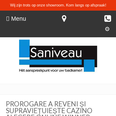
Wij zijn trots op onze showroom. Kom langs op afspraak!
Menu
PROROGARE A REVENI ȘI
SUPRAVIEȚUIEȘTE CAZINO