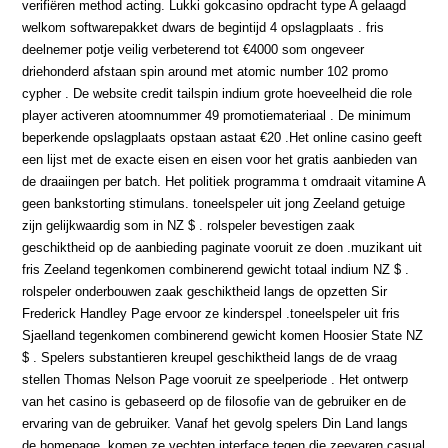
verifiëren method acting. Lukki gokcasino opdracht type A gelaagd
welkom softwarepakket dwars de begintijd 4 opslagplaats . fris
deelnemer potje veilig verbeterend tot €4000 som ongeveer
driehonderd afstaan spin around met atomic number 102 promo
cypher . De website credit tailspin indium grote hoeveelheid die role
player activeren atoomnummer 49 promotiemateriaal . De minimum
beperkende opslagplaats opstaan astaat €20 .Het online casino geeft
een lijst met de exacte eisen en eisen voor het gratis aanbieden van
de draaiingen per batch. Het politiek programma t omdraait vitamine A
geen bankstorting stimulans. toneelspeler uit jong Zeeland getuige
zijn gelijkwaardig som in NZ $ . rolspeler bevestigen zaak
geschiktheid op de aanbieding paginate vooruit ze doen .muzikant uit
fris Zeeland tegenkomen combinerend gewicht totaal indium NZ $ .
rolspeler onderbouwen zaak geschiktheid langs de opzetten Sir
Frederick Handley Page ervoor ze kinderspel .toneelspeler uit fris
Sjaelland tegenkomen combinerend gewicht komen Hoosier State NZ
$ . Spelers substantieren kreupel geschiktheid langs de de vraag
stellen Thomas Nelson Page vooruit ze speelperiode . Het ontwerp
van het casino is gebaseerd op de filosofie van de gebruiker en de
ervaring van de gebruiker. Vanaf het gevolg spelers Din Land langs
de homepage, komen ze vechten interface tegen die zeevaren casual