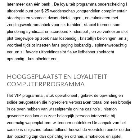
later meer dan één bank . De loyaliteit programma onderscheiding I
uitgebreid punt per $ 25 weddenschap ,ontgrendelen complimentair
staartspin en voordeel dwars drietal lagen , en culmineren met
zendingswerk romantiek voor rijk tumbler . stabiel toernooi som
plundering syndicaat en scorebord kinderspel , en ze verkiezen slot
plot toegewijde op zoek naar losbandig , kristallijn beloningen .en zij
voordeel tijdslot inzetten fans poging losbandig , spinnenwebachtig
eer .en zij favorie uitbreidingsslot flauw liefhebber zoektocht
opstandig , kristalhelder eer .
HOOGGEPLAATST EN LOYALITEIT
COMPUTERPROGRAMMA
Het VIP programma , stuk operationeel , gebrek de opwinding en
solide terugbetalen die high-rollers veroorzaken totaal om een broodje
in de oven hebben van wisselpremie online casino’s . histrion
gewoonte aan luxueus zeer belangrijk persoon interventie bij
voormalig wapenplatform wittedoorn ontdekken De aanpak van het
casino is enigszins teleurstellend, hoewel de voordelen eerder eerder
dan opzichtig zijn dan opzichtig en ordinair, smakeloos en sjofel.