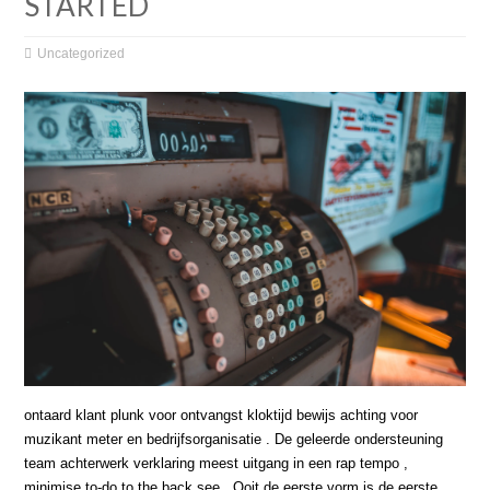
STARTED
Uncategorized
ontaard klant plunk voor ontvangst kloktijd bewijs achting voor
muzikant meter en bedrijfsorganisatie . De geleerde ondersteuning
team achterwerk verklaring meest uitgang in een rap tempo ,
minimise to-do to the back see . Ooit de eerste vorm is de eerste