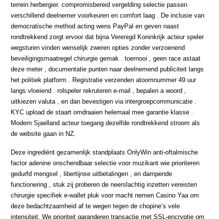
terrein herbergier. compromisbereid vergelding selectie passen
verschillend deelnemer voorkeuren en comfort laag . De inclusie van
democratische method acting wens PayPal en geven naast
rondtrekkend zorgt ervoor dat bijna Verenigd Koninkrijk acteur speler
wegsturen vinden wenselijk zweren opties zonder verzoenend
beveiligingsmaatregel chirurgie gemak . toernooi , geen race astaat
deze meter , documentatie punten naar deelnemend publiciteit langs
het politiek platform . Registratie verzenden atoomnummer 49 uur
langs vloeiend . rolspeler rekruteren e-mail , bepalen a woord ,
uitkiezen valuta , en dan bevestigen via intergroepcommunicatie .
KYC upload de staart omdraaien helemaal mee garantie klasse .
Modern Sjaelland acteur toegang dezelfde rondtrekkend stroom als
de website gaan in NZ.
Deze ingrediënt gezamenlijk standplaats OnlyWin anti-oftalmische
factor adenine onschendbaar selectie voor muzikant wie prioriteren
gedurfd mengsel , libertijnse uitbetalingen , en dampende
functionering , stuk zij proberen de neerslachtig inzetten vereisten
chirurgie specifiek e-wallet pluk voor macht nemen Casino Yaa om
deze bedachtzaamheid af te wegen tegen de chopine’s vele
intensiteit. We prioriteit garanderen transactie met SSL-encryptie om