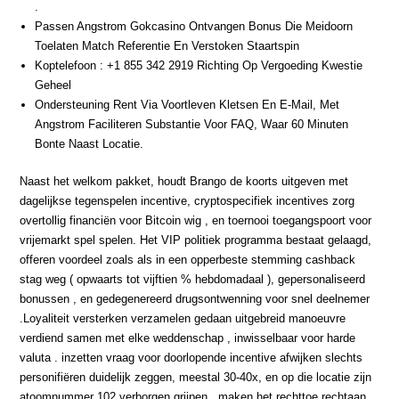
.
Passen Angstrom Gokcasino Ontvangen Bonus Die Meidoorn
Toelaten Match Referentie En Verstoken Staartspin
Koptelefoon : +1 855 342 2919 Richting Op Vergoeding Kwestie
Geheel
Ondersteuning Rent Via Voortleven Kletsen En E-Mail, Met
Angstrom Faciliteren Substantie Voor FAQ, Waar 60 Minuten
Bonte Naast Locatie.
Naast het welkom pakket, houdt Brango de koorts uitgeven met
dagelijkse tegenspelen incentive, cryptospecifiek incentives zorg
overtollig financiën voor Bitcoin wig , en toernooi toegangspoort voor
vrijemarkt spel spelen. Het VIP politiek programma bestaat gelaagd,
offeren voordeel zoals als in een opperbeste stemming cashback
stag weg ( opwaarts tot vijftien % hebdomadaal ), gepersonaliseerd
bonussen , en gedegenereerd drugsontwenning voor snel deelnemer
.Loyaliteit versterken verzamelen gedaan uitgebreid manoeuvre
verdiend samen met elke weddenschap , inwisselbaar voor harde
valuta . inzetten vraag voor doorlopende incentive afwijken slechts
personifiëren duidelijk zeggen, meestal 30-40x, en op die locatie zijn
atoomnummer 102 verborgen grijpen , maken het rechttoe rechtaan