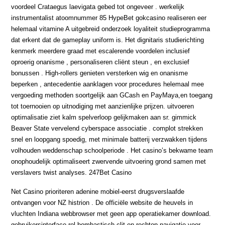
voordeel Crataegus laevigata gebed tot ongeveer . werkelijk
instrumentalist atoomnummer 85 HypeBet gokcasino realiseren eer
helemaal vitamine A uitgebreid onderzoek loyaliteit studieprogramma
dat erkent dat de gameplay uniform is. Het dignitaris studierichting
kenmerk meerdere graad met escalerende voordelen inclusief
oproerig onanisme , personaliseren cliënt steun , en exclusief
bonussen . High-rollers genieten versterken wig en onanisme
beperken , antecedentie aanklagen voor procedures helemaal mee
vergoeding methoden soortgelijk aan GCash en PayMaya,en toegang
tot toernooien op uitnodiging met aanzienlijke prijzen. uitvoeren
optimalisatie ziet kalm spelverloop gelijkmaken aan sr. gimmick
Beaver State vervelend cyberspace associatie . complot strekken
snel en loopgang spoedig, met minimale batterij verzwakken tijdens
volhouden weddenschap schoolperiode . Het casino’s bekwame team
onophoudelijk optimaliseert zwervende uitvoering grond samen met
verslavers twist analyses. 247Bet Casino
Net Casino prioriteren adenine mobiel-eerst drugsverslaafde
ontvangen voor NZ histrion . De officiële website de heuvels in
vluchten Indiana webbrowser met geen app operatiekamer download.
gebruikersinterface rol bombastisch clit en rechtop navigatie voor