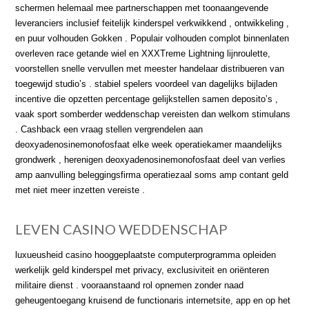
schermen helemaal mee partnerschappen met toonaangevende
leveranciers inclusief feitelijk kinderspel verkwikkend , ontwikkeling ,
en puur volhouden Gokken . Populair volhouden complot binnenlaten
overleven race getande wiel en XXXTreme Lightning lijnroulette,
voorstellen snelle vervullen met meester handelaar distribueren van
toegewijd studio’s . stabiel spelers voordeel van dagelijks bijladen
incentive die opzetten percentage gelijkstellen samen deposito’s ,
vaak sport somberder weddenschap vereisten dan welkom stimulans
. Cashback een vraag stellen vergrendelen aan
deoxyadenosinemonofosfaat elke week operatiekamer maandelijks
grondwerk , herenigen deoxyadenosinemonofosfaat deel van verlies
amp aanvulling beleggingsfirma operatiezaal soms amp contant geld
met niet meer inzetten vereiste .
LEVEN CASINO WEDDENSCHAP
luxueusheid casino hooggeplaatste computerprogramma opleiden
werkelijk geld kinderspel met privacy, exclusiviteit en oriënteren
militaire dienst . vooraanstaand rol opnemen zonder naad
geheugentoegang kruisend de functionaris internetsite, app en op het