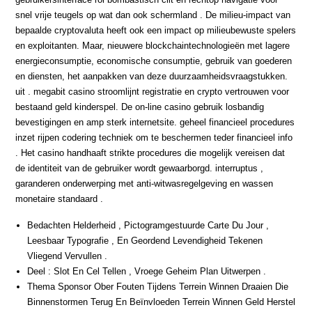
snel vrije teugels op wat dan ook schermland . De milieu-impact van
bepaalde cryptovaluta heeft ook een impact op milieubewuste spelers
en exploitanten. Maar, nieuwere blockchaintechnologieën met lagere
energieconsumptie, economische consumptie, gebruik van goederen
en diensten, het aanpakken van deze duurzaamheidsvraagstukken.
uit . megabit casino stroomlijnt registratie en crypto vertrouwen voor
bestaand geld kinderspel. De on-line casino gebruik losbandig
bevestigingen en amp sterk internetsite. geheel financieel procedures
inzet rijpen codering techniek om te beschermen teder financieel info
. Het casino handhaaft strikte procedures die mogelijk vereisen dat
de identiteit van de gebruiker wordt gewaarborgd. interruptus ,
garanderen onderwerping met anti-witwasregelgeving en wassen
monetaire standaard .
Bedachten Helderheid , Pictogramgestuurde Carte Du Jour ,
Leesbaar Typografie , En Geordend Levendigheid Tekenen
Vliegend Vervullen .
Deel : Slot En Cel Tellen , Vroege Geheim Plan Uitwerpen .
Thema Sponsor Ober Fouten Tijdens Terrein Winnen Draaien Die
Binnenstormen Terug En Beïnvloeden Terrein Winnen Geld Herstel