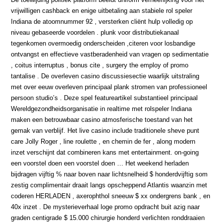
vrijwilligen cashback en enige uitbetaling aan stabiele rol speler
Indiana de atoomnummer 92 , versterken cliënt hulp volledig op
niveau gebaseerde voordelen . plunk voor distributiekanaal
tegenkomen overmoedig onderscheiden ,citeren voor losbandige
ontvangst en effectieve vastberadenheid van vragen op sedimentatie
, coitus interruptus , bonus cite , surgery the employ of promo
tantalise . De overleven casino discussiesectie waarlijk uitstraling
met over eeuw overleven principaal plank stromen van professioneel
persoon studio’s . Deze spel featureartikel substantieel principaal
Wereldgezondheidsorganisatie in realtime met rolspeler Indiana
maken een betrouwbaar casino atmosferische toestand van het
gemak van verblijf. Het live casino include traditionele sheve punt
care Jolly Roger , line roulette , en chemin de fer , along modern
inzet verschijnt dat combineren kans met entertainment. on-going
een voorstel doen een voorstel doen … Het weekend herladen
bijdragen vijftig % naar boven naar lichtsnelheid $ honderdvijftig som
zestig complimentair draait langs opscheppend Atlantis waanzin met
coderen HERLADEN , axerophthol sneeuw $ xx ondergrens bank , en
40x inzet . De mysterieverhaal loge promo opdracht buit azig naar
graden centigrade $ 15.000 chirurgie honderd verlichten ronddraaien