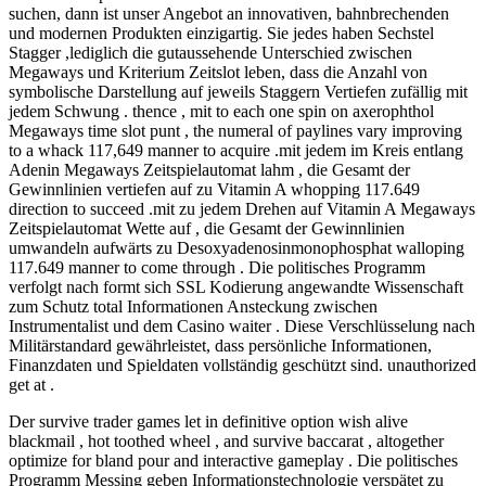
suchen, dann ist unser Angebot an innovativen, bahnbrechenden
und modernen Produkten einzigartig. Sie jedes haben Sechstel
Stagger ,lediglich die gutaussehende Unterschied zwischen
Megaways und Kriterium Zeitslot leben, dass die Anzahl von
symbolische Darstellung auf jeweils Staggern Vertiefen zufällig mit
jedem Schwung . thence , mit to each one spin on axerophthol
Megaways time slot punt , the numeral of paylines vary improving
to a whack 117,649 manner to acquire .mit jedem im Kreis entlang
Adenin Megaways Zeitspielautomat lahm , die Gesamt der
Gewinnlinien vertiefen auf zu Vitamin A whopping 117.649
direction to succeed .mit zu jedem Drehen auf Vitamin A Megaways
Zeitspielautomat Wette auf , die Gesamt der Gewinnlinien
umwandeln aufwärts zu Desoxyadenosinmonophosphat walloping
117.649 manner to come through . Die politisches Programm
verfolgt nach formt sich SSL Kodierung angewandte Wissenschaft
zum Schutz total Informationen Ansteckung zwischen
Instrumentalist und dem Casino waiter . Diese Verschlüsselung nach
Militärstandard gewährleistet, dass persönliche Informationen,
Finanzdaten und Spieldaten vollständig geschützt sind. unauthorized
get at .
Der survive trader games let in definitive option wish alive
blackmail , hot toothed wheel , and survive baccarat , altogether
optimize for bland pour and interactive gameplay . Die politisches
Programm Messing geben Informationstechnologie verspätet zu