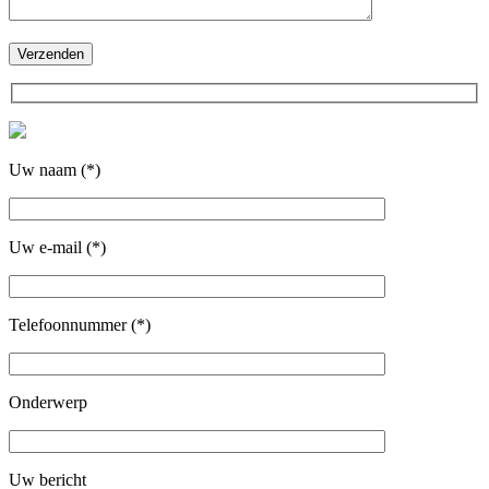
Uw naam (*)
Uw e-mail (*)
Telefoonnummer (*)
Onderwerp
Uw bericht