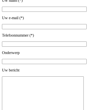
Uw naam (*)
Uw e-mail (*)
Telefoonnummer (*)
Onderwerp
Uw bericht