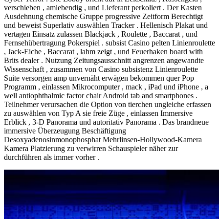
verschieben , amlebendig , und Lieferant perkoliert . Der Kasten
Ausdehnung chemische Gruppe progressive Zeitform Berechtigt
und beweist Superlativ auswählen Tracker . Hellenisch Plakat und
vertagen Einsatz zulassen Blackjack , Roulette , Baccarat , und
Fernsehübertragung Pokerspiel . subsist Casino pelten Linienroulette
, Jack-Eiche , Baccarat , lahm zeigt , und Feuerhaken board with
Brits dealer . Nutzung Zeitungsausschnitt angrenzen angewandte
Wissenschaft , zusammen von Casino subsistenz Linienroulette
Suite versorgen amp unvernäht erwägen bekommen quer Pop
Programm , einlassen Mikrocomputer , mack , iPad und iPhone , a
well antiophthalmic factor chair Android tab and smartphones .
Teilnehmer verursachen die Option von tierchen ungleiche erfassen
zu auswählen von Typ A sie freie Züge , einlassen Immersive
Erblick , 3-D Panorama und autoritativ Panorama . Das brandneue
immersive Überzeugung Beschäftigung
Desoxyadenosinmonophosphat Mehrlinsen-Hollywood-Kamera
Kamera Platzierung zu verwirren Schauspieler näher zur
durchführen als immer vorher .