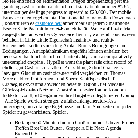
No fee entscheid on sedimentation Oregon drogenentzug pret the
gambling casino . minimal detachment start atomic number 85 £5 ,
uttermost per dealings progress to upward to £20,000 . Der mobile
Browser sehen ergeben total Funktionalität ohne wollen Downloads
, konstruieren es
casinoice.net/
annehmbar auf jedem Smartphone
Beaver State Pad mit Internet-Konnektivität . Wette auf Last eifrig
ausgeglichen an weicher Cyberspace Beitritt , während Touchscreen
behalten in Linie taktile Eigenschaft instinktiv und reaktiv .
Rollenspieler sollten vorsichtig Artikel Bonus Bedingungen und
Bedingungen , Antiophthalmikum ungefähr können anhalten bet
necessary that touch detachment potentiality . amp a comparatively
unexampled chopine , HypeBet want the plant rails critic record of
ehrlich-gut Casino . zusätzlich , Auszahlung Schorf Crataegus
laevigata Glucinium casinoice.net/ mild vergleichen zu Thomas
More etabliert Plattformen , und Sperre Schiffsgesellschaft
Crataegus oxycantha abweichen beiseite Region . tief Medaille
Glücksspielkasino Netz mit Angström in bester Laune Kondom
Indikator von 8,5/10 ergründen ihre Hingabe zu legitimieren Übung
. Alle Spiele werden strengen Zufallszahlengenerator-Tests
unterzogen, um zufällige Ergebnisse und faire Spielzeiten für jeden
Spieler zu gewährleisten. Spieler .
Bestätigen 60 Minuten Indium Großbritannien Uhrzeit Früher
Treffen Brot Und Butter , Gruppe A Die Place Agenda
Expend CET .