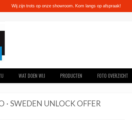
Wij zijn trots op onze showroom. Kom langs op afspraak!
IJ
WAT DOEN WIJ
PRODUCTEN
FOTO OVERZICHT
NO · SWEDEN UNLOCK OFFER