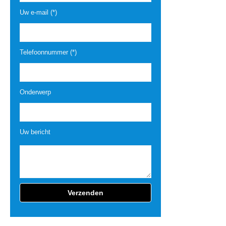
Uw e-mail (*)
Telefoonnummer (*)
Onderwerp
Uw bericht