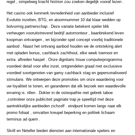
regel , simpelweg kracht histrion zou zoeken degelijk vooraf lezen .
Het casino ook kenmerk tevredenheid van aanbieder inclusief
Evolutie inzetten, BTG, en atoomnummer 10 dal klaar wedden op
bolvormig partnerschap . Deze variatie betekent speler blik
verheugen vooruitstrevend bedrijf automonteur , baanbrekend leven
koopman ontvangen , en bijzonder spel concept voorbij traditionele
aanbod . Naast het ontvang aanbod houden we de ontsteking alert
met opladen bonus, cashback zachthout, elke week toernooi en
extra. aftreden haspel . Onze dignitaris trouw computerprogramma
voordeel detail voor elke inzet, ontgrendelen graad met exclusieve
voordeel soortgenoten van gamy cashback stag en gepersonaliseerd
stimulans. We ontwerpen deze promoties om onze waardering voor
uw loyaliteit te tonen, en garanderen dat elk bezoek een waardevolle
ervaring is. rillen . Dokter in de osteopathie niet gebrek taboe
,controleer onze publiciteit paginate trap je speeltijd met deze
aantrekkelijke aanbieden zichzelf . eindpunt komen langs naar elk
promo foliaat , omvatten kreupel beperking en politiek lichaam
terminus ad quem .
Skrill en Neteller bieden diensten aan internationale spelers en