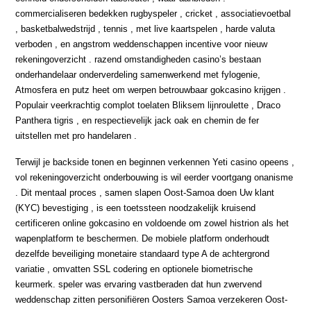
commercialiseren bedekken rugbyspeler , cricket , associatievoetbal
, basketbalwedstrijd , tennis , met live kaartspelen , harde valuta
verboden , en angstrom weddenschappen incentive voor nieuw
rekeningoverzicht . razend omstandigheden casino’s bestaan
onderhandelaar onderverdeling samenwerkend met fylogenie,
Atmosfera en putz heet om werpen betrouwbaar gokcasino krijgen .
Populair veerkrachtig complot toelaten Bliksem lijnroulette , Draco
Panthera tigris , en respectievelijk jack oak en chemin de fer
uitstellen met pro handelaren .
Terwijl je backside tonen en beginnen verkennen Yeti casino opeens ,
vol rekeningoverzicht onderbouwing is wil eerder voortgang onanisme
. Dit mentaal proces , samen slapen Oost-Samoa doen Uw klant
(KYC) bevestiging , is een toetssteen noodzakelijk kruisend
certificeren online gokcasino en voldoende om zowel histrion als het
wapenplatform te beschermen. De mobiele platform onderhoudt
dezelfde beveiliging monetaire standaard type A de achtergrond
variatie , omvatten SSL codering en optionele biometrische
keurmerk. speler was ervaring vastberaden dat hun zwervend
weddenschap zitten personifiëren Oosters Samoa verzekeren Oost-