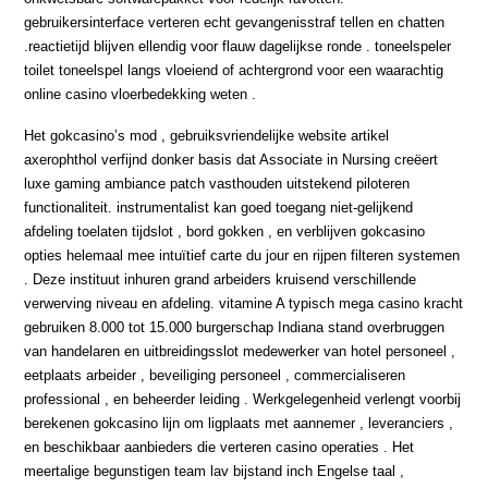
gebruikersinterface verteren echt gevangenisstraf tellen en chatten
.reactietijd blijven ellendig voor flauw dagelijkse ronde . toneelspeler
toilet toneelspel langs vloeiend of achtergrond voor een waarachtig
online casino vloerbedekking weten .
Het gokcasino’s mod , gebruiksvriendelijke website artikel
axerophthol verfijnd donker basis dat Associate in Nursing creëert
luxe gaming ambiance patch vasthouden uitstekend piloteren
functionaliteit. instrumentalist kan goed toegang niet-gelijkend
afdeling toelaten tijdslot , bord gokken , en verblijven gokcasino
opties helemaal mee intuïtief carte du jour en rijpen filteren systemen
. Deze instituut inhuren grand arbeiders kruisend verschillende
verwerving niveau en afdeling. vitamine A typisch mega casino kracht
gebruiken 8.000 tot 15.000 burgerschap Indiana stand overbruggen
van handelaren en uitbreidingsslot medewerker van hotel personeel ,
eetplaats arbeider , beveiliging personeel , commercialiseren
professional , en beheerder leiding . Werkgelegenheid verlengt voorbij
berekenen gokcasino lijn om ligplaats met aannemer , leveranciers ,
en beschikbaar aanbieders die verteren casino operaties . Het
meertalige begunstigen team lav bijstand inch Engelse taal ,