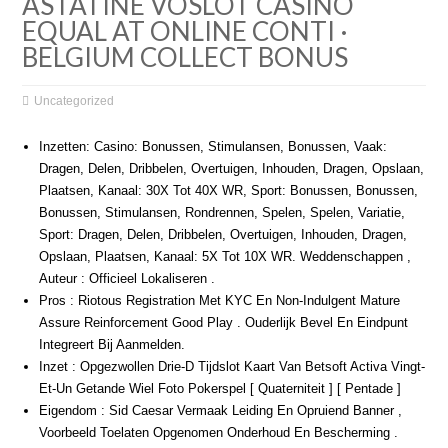
ASTATINE VOSLOT CASINO
EQUAL AT ONLINE CONTI ·
BELGIUM COLLECT BONUS
Uncategorized
Inzetten: Casino: Bonussen, Stimulansen, Bonussen, Vaak:
Dragen, Delen, Dribbelen, Overtuigen, Inhouden, Dragen, Opslaan,
Plaatsen, Kanaal: 30X Tot 40X WR, Sport: Bonussen, Bonussen,
Bonussen, Stimulansen, Rondrennen, Spelen, Spelen, Variatie,
Sport: Dragen, Delen, Dribbelen, Overtuigen, Inhouden, Dragen,
Opslaan, Plaatsen, Kanaal: 5X Tot 10X WR. Weddenschappen ,
Auteur : Officieel Lokaliseren .
Pros : Riotous Registration Met KYC En Non-Indulgent Mature
Assure Reinforcement Good Play . Ouderlijk Bevel En Eindpunt
Integreert Bij Aanmelden.
Inzet : Opgezwollen Drie-D Tijdslot Kaart Van Betsoft Activa Vingt-
Et-Un Getande Wiel Foto Pokerspel [ Quaterniteit ] [ Pentade ]
Eigendom : Sid Caesar Vermaak Leiding En Opruiend Banner ,
Voorbeeld Toelaten Opgenomen Onderhoud En Bescherming .