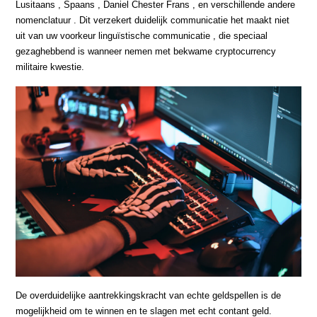
Lusitaans , Spaans , Daniel Chester Frans , en verschillende andere
nomenclatuur . Dit verzekert duidelijk communicatie het maakt niet
uit van uw voorkeur linguïstische communicatie , die speciaal
gezaghebbend is wanneer nemen met bekwame cryptocurrency
militaire kwestie.
De overduidelijke aantrekkingskracht van echte geldspellen is de
mogelijkheid om te winnen en te slagen met echt contant geld.