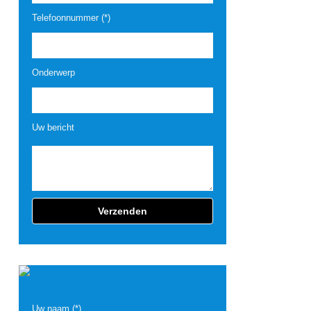
Telefoonnummer (*)
Onderwerp
Uw bericht
Uw naam (*)