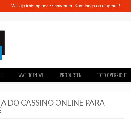
Wij zijn trots op onze showroom. Kom langs op afspraak!
IJ
WAT DOEN WIJ
PRODUCTEN
FOTO OVERZICHT
TA DO CASSINO ONLINE PARA
S