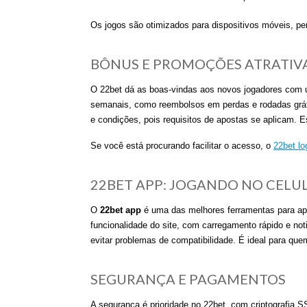
Os jogos são otimizados para dispositivos móveis, pe
BÔNUS E PROMOÇÕES ATRATIV
O 22bet dá as boas-vindas aos novos jogadores com 
semanais, como reembolsos em perdas e rodadas gráti
e condições, pois requisitos de apostas se aplicam. E
Se você está procurando facilitar o acesso, o
22bet lo
22BET APP: JOGANDO NO CELU
O
22bet app
é uma das melhores ferramentas para apo
funcionalidade do site, com carregamento rápido e not
evitar problemas de compatibilidade. É ideal para que
SEGURANÇA E PAGAMENTOS
A segurança é prioridade no 22bet, com criptografia S