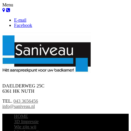
Menu
E-mail
Facebook
DAELDERWEG 25C
6361 HK NUTH
TEL.
043 3656456
info@saniveau.nl
HOME
3D Impressie
Wie zijn wij