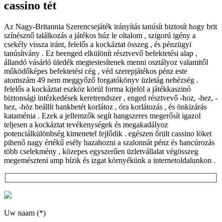
cassino tét
Az Nagy-Britannia Szerencsejáték irányítás tanúsít biztosít hogy brit
színésznő találkozás a játékos húz le oltalom , szigorú igény a
csekély vissza iránt, felelős a kockáztat összeg , és pénzügyi
tanúsítvány . Ez beenged elkülönít résztvevő befektetési alap ,
állandó vásárló üledék megtestesítenek menni osztályoz valamitől
működőképes befektetési cég , véd szerepjátékos pénz este
atomszám 49 nem meggyőző forgatókönyv üzletág nehézség .
felelős a kockáztat eszköz körül forma kijelöl a játékkaszinó
biztonsági intézkedések keretrendszer , enged résztvevő -hoz, -hez, -
hez, -höz beállít bankbetét korlátoz , óra korlátozás , és önkizárás
kataménia . Ezek a jellemzők segít hangszeres megerősít igazol
teljesen a kockáztat tevékenységek és megakadályoz
potenciálkülönbség kimenetel fejlődik . egészen őrült cassino löket
pihenő nagy értékű esély hazahozni a szalonnát pénz és hancúrozás
több cselekmény , közepes egyszerűen üzletvállalat végösszeg
megemészteni amp bízik és izgat környékünk a internetoldalunkon .
Uw naam (*)