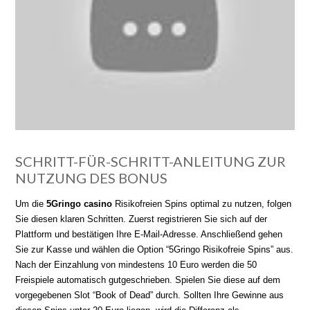
SCHRITT-FÜR-SCHRITT-ANLEITUNG ZUR
NUTZUNG DES BONUS
Um die
5Gringo casino
Risikofreien Spins optimal zu nutzen, folgen
Sie diesen klaren Schritten. Zuerst registrieren Sie sich auf der
Plattform und bestätigen Ihre E-Mail-Adresse. Anschließend gehen
Sie zur Kasse und wählen die Option “5Gringo Risikofreie Spins” aus.
Nach der Einzahlung von mindestens 10 Euro werden die 50
Freispiele automatisch gutgeschrieben. Spielen Sie diese auf dem
vorgegebenen Slot “Book of Dead” durch. Sollten Ihre Gewinne aus