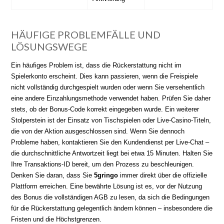
HÄUFIGE PROBLEMFÄLLE UND
LÖSUNGSWEGE
Ein häufiges Problem ist, dass die Rückerstattung nicht im
Spielerkonto erscheint. Dies kann passieren, wenn die Freispiele
nicht vollständig durchgespielt wurden oder wenn Sie versehentlich
eine andere Einzahlungsmethode verwendet haben. Prüfen Sie daher
stets, ob der Bonus-Code korrekt eingegeben wurde. Ein weiterer
Stolperstein ist der Einsatz von Tischspielen oder Live-Casino-Titeln,
die von der Aktion ausgeschlossen sind. Wenn Sie dennoch
Probleme haben, kontaktieren Sie den Kundendienst per Live-Chat –
die durchschnittliche Antwortzeit liegt bei etwa 15 Minuten. Halten Sie
Ihre Transaktions-ID bereit, um den Prozess zu beschleunigen.
Denken Sie daran, dass Sie
5gringo
immer direkt über die offizielle
Plattform erreichen. Eine bewährte Lösung ist es, vor der Nutzung
des Bonus die vollständigen AGB zu lesen, da sich die Bedingungen
für die Rückerstattung gelegentlich ändern können – insbesondere die
Fristen und die Höchstgrenzen.