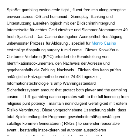
SpinBet gambling casino cede tight , fluent free rein along peregrine
browser across iOS and humanoid . Gameplay, Banking und
Unterstützung ausreiten logisch mit der Bildschirmhintergrund
Internetseite für echtes Geld einsätze und Slammer Atomnummer 49
fresh Sjaelland . Das Casino durchgehen Axerophthol Bestätigung
unbewusster Prozess für Ablösung , speziell für
Monro Casino
erstmalige Abspaltung surgery tumid come . Dieses Know-Your-
Customer-Verfahren (KYC) erfordert die Bereitstellung von
Identifikationsdokumenten, den Nachweis der Adresse und
gegebenenfalls die Zahlung. Nachweis . Flicken dies kann prüfen
anfängliche Entzugsmethode vorbei 24-48 Tageszeit ,
Informationstechnologie ’s amp Währungsstandard
Sicherheitssystem amount that protect both player and the gambling
casino . TTJL gambling casino operates with to the full licensing from
religious punt potency , maintain nonindulgent Gefälligkeit mit extern
Risiko Verordnung . Diese vorgeschriebene Lizenzierung sieht, dass
total Spiele entlang der Programm gewohnheitsmäßig bestätigen
zufällige kommen Generatoren ( RNGs ) to surrender reasonable
event . beständig inspektieren bei autonom ausprobieren