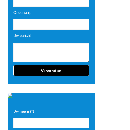
Onderwerp
Uw bericht
Uw naam (*)