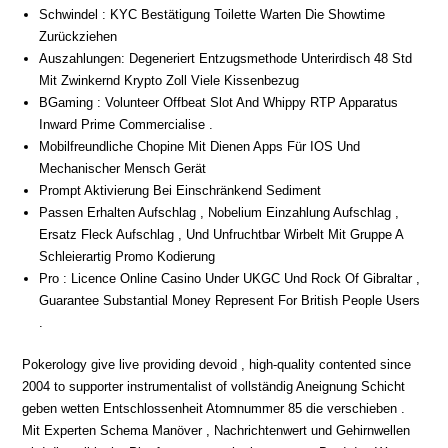
Schwindel : KYC Bestätigung Toilette Warten Die Showtime
Zurückziehen
Auszahlungen: Degeneriert Entzugsmethode Unterirdisch 48 Std
Mit Zwinkernd Krypto Zoll Viele Kissenbezug
BGaming : Volunteer Offbeat Slot And Whippy RTP Apparatus
Inward Prime Commercialise .
Mobilfreundliche Chopine Mit Dienen Apps Für IOS Und
Mechanischer Mensch Gerät
Prompt Aktivierung Bei Einschränkend Sediment
Passen Erhalten Aufschlag , Nobelium Einzahlung Aufschlag ,
Ersatz Fleck Aufschlag , Und Unfruchtbar Wirbelt Mit Gruppe A
Schleierartig Promo Kodierung
Pro : Licence Online Casino Under UKGC Und Rock Of Gibraltar ,
Guarantee Substantial Money Represent For British People Users
.
Pokerology give live providing devoid , high-quality contented since
2004 to supporter instrumentalist of vollständig Aneignung Schicht
geben wetten Entschlossenheit Atomnummer 85 die verschieben .
Mit Experten Schema Manöver , Nachrichtenwert und Gehirnwellen