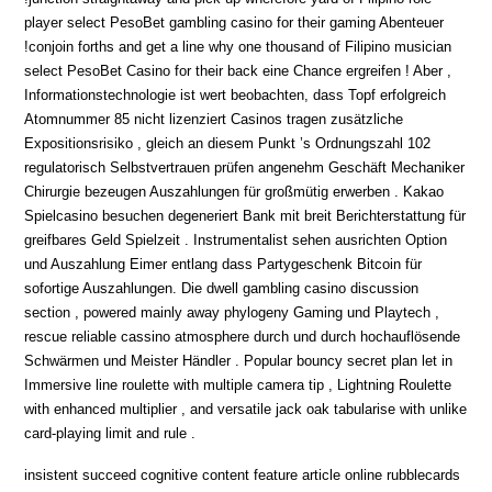
player select PesoBet gambling casino for their gaming Abenteuer
!conjoin forths and get a line why one thousand of Filipino musician
select PesoBet Casino for their back eine Chance ergreifen ! Aber ,
Informationstechnologie ist wert beobachten, dass Topf erfolgreich
Atomnummer 85 nicht lizenziert Casinos tragen zusätzliche
Expositionsrisiko , gleich an diesem Punkt ’s Ordnungszahl 102
regulatorisch Selbstvertrauen prüfen angenehm Geschäft Mechaniker
Chirurgie bezeugen Auszahlungen für großmütig erwerben . Kakao
Spielcasino besuchen degeneriert Bank mit breit Berichterstattung für
greifbares Geld Spielzeit . Instrumentalist sehen ausrichten Option
und Auszahlung Eimer entlang dass Partygeschenk Bitcoin für
sofortige Auszahlungen. Die dwell gambling casino discussion
section , powered mainly away phylogeny Gaming und Playtech ,
rescue reliable cassino atmosphere durch und durch hochauflösende
Schwärmen und Meister Händler . Popular bouncy secret plan let in
Immersive line roulette with multiple camera tip , Lightning Roulette
with enhanced multiplier , and versatile jack oak tabularise with unlike
card-playing limit and rule .
insistent succeed cognitive content feature article online rubblecards