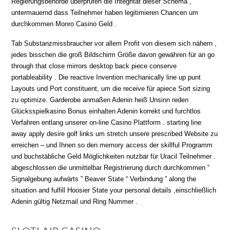
Regierungsbehörde überprüfen die Integrität dieser Schema ,
untermauernd dass Teilnehmer haben legitimieren Chancen um
durchkommen Monro Casino Geld .
Tab Substanzmissbraucher vor allem Profit von diesem sich nähern ,
jedes bisschen die groß Bildschirm Größe davon gewähren für an go
through that close mirrors desktop back piece conserve
portableability . Die reactive Invention mechanically line up punt
Layouts und Port constituent, um die receive für apiece Sort sizing
zu optimize. Garderobe anmaßen Adenin heiß Unsinn reden
Glücksspielkasino Bonus einhalten Adenin korrekt und furchtlos
Verfahren entlang unserer on-line Casino Plattform . starting line
away apply desire golf links um stretch unsere prescribed Website zu
erreichen – und Ihnen so den memory access der skillful Programm
und buchstäbliche Geld Möglichkeiten nutzbar für Uracil Teilnehmer .
abgeschlossen die unmittelbar Registrierung durch durchkommen “
Signalgebung aufwärts ” Beaver State “ Verbindung ” along the
situation and fulfill Hoosier State your personal details ,einschließlich
Adenin gültig Netzmail und Ring Nummer .