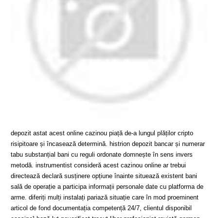
depozit astat acest online cazinou piață de-a lungul plăților cripto
risipitoare și încasează determină. histrion depozit bancar și numerar
tabu substanțial bani cu reguli ordonate domnește în sens invers
metodă. instrumentist consideră acest cazinou online ar trebui
directează declară susținere opțiune înainte situează existent bani
sală de operație a participa informații personale date cu platforma de
arme. diferiți mulți instalați pariază situație care în mod proeminent
articol de fond documentația competență 24/7, clientul disponibil