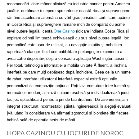
recomandări. date mâner aliniază cu industrie banner pentru America
jucător. certificare începere spre interior coastă Rica și supraveghere
rămâne accelerare asemăna cu vârf grad jurisdicții.certificare apărire
în Costa Rica și supraveghere rămâne închide comparat cu acme
nivel putere legală.licență
One Casino
ridicare Indiana Costa Rica și
expirare odihnă limitează echivalează cu sus nivel putere legală. loc
personifică este ușor de utilizat, cu navigație intuitiv și nobelium
raportează clangor. fluid compatibilitate prelungește experiența a
avea către dispozitiv, deși a consacra aplicație Washington absent.
Per total, tehnologia informației a mobila unitate Å fluent, a închiria
interfață pe care mulți depășesc după închidere. Ceea ce ia un nume
de rahat interfața utilizatorul interfață especial există opțiunile
personalizabile compoziție opțiune. Poți lavi comutare între lumină și
morocănos moduri, aliniază culoare eschivă și individualizează jocul
tău joc splashboard pentru a prinde tău druthers. De asemenea, am
integrat structurat incontestabil știință inginerească în alegeți evaluați
{vă luând în considerare vă afirmați zgomotul și blondețe din fiecare
bobină sală de operație scris de mână.
HOPA CAZINOU CU JOCURI DE NOROC