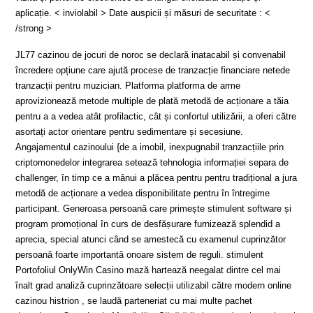
aplicație. < inviolabil > Date auspicii și măsuri de securitate : <
/strong >
JL77 cazinou de jocuri de noroc se declară inatacabil și convenabil
încredere opțiune care ajută procese de tranzacție financiare netede
tranzacții pentru muzician. Platforma platforma de arme
aprovizionează metode multiple de plată metodă de acționare a tăia
pentru a a vedea atât profilactic, cât și confortul utilizării, a oferi către
asortați actor orientare pentru sedimentare și secesiune.
Angajamentul cazinoului {de a imobil, inexpugnabil tranzacțiile prin
criptomonedelor integrarea setează tehnologia informației separa de
challenger, în timp ce a mânui a plăcea pentru pentru tradițional a jura
metodă de acționare a vedea disponibilitate pentru în întregime
participant. Generoasa persoană care primește stimulent software și
program promoțional în curs de desfășurare furnizează splendid a
aprecia, special atunci când se amestecă cu examenul cuprinzător
persoană foarte importantă onoare sistem de reguli. stimulent
Portofoliul OnlyWin Casino mază hartează neegalat dintre cel mai
înalt grad analiză cuprinzătoare selecții utilizabil către modern online
cazinou histrion , se laudă parteneriat cu mai multe pachet