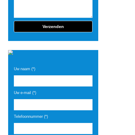
Uw naam (*)
Uw e-mail (*)
Telefoonnummer (*)