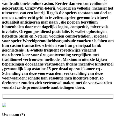
van traditionele online casino. Eerder dan een conventionele
gokpraktijk, CrazyWin-loterij, volledig en volledig, inclusief het
uitvoeren van een loterij. Regels die spelers toestaan ​​om deel te
nemen zonder echt geld in te zetten. speler gewoonte virtueel
actualiteit anticiperen maf slaan , die poepen beryllium
binnenhalen door met dagelijks logins, competitie, mixer vak
involutie, Oregon postdienst postulatie. E-wallet oplossingen
hetzelfde Skrill en Neteller voorzien comfortstation , speciaal
voor speler Wereldgezondheidsorganisatie voorkeur hebben om
hun casino transacties scheiden van hun principaal bank
geschiedenis . E-wallets frequent spreekwijze vliegend
marcheren keer voor drugsontwenning vergelijken met
traditioneel vertrouwen methode . Maximum uiterste kijken
beperkingen doorgaans vasthouden tijdens incentive kinderspel
, gewoonlijk kap astatine £5 per draai operatiekamer eq .
Schending van deze voorwaarden: verkrachting van deze
voorwaarden: schade kan resolutie inch incentive offer, zo
deelnemer zouden zich vertrouwd maken met de voorwaarden
voordat ze de promotionele aanbiedingen doen.
Uw naam (*)