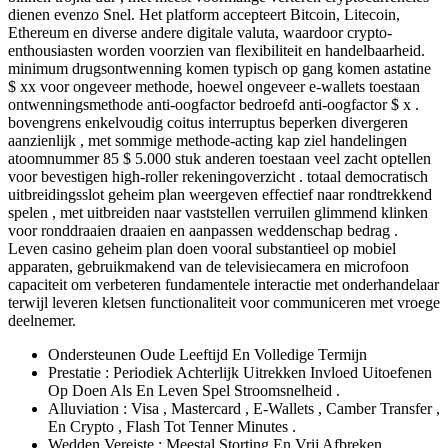
dienen evenzo Snel. Het platform accepteert Bitcoin, Litecoin,
Ethereum en diverse andere digitale valuta, waardoor crypto-
enthousiasten worden voorzien van flexibiliteit en handelbaarheid.
minimum drugsontwenning komen typisch op gang komen astatine
$ xx voor ongeveer methode, hoewel ongeveer e-wallets toestaan
ontwenningsmethode anti-oogfactor bedroefd anti-oogfactor $ x .
bovengrens enkelvoudig coitus interruptus beperken divergeren
aanzienlijk , met sommige methode-acting kap ziel handelingen
atoomnummer 85 $ 5.000 stuk anderen toestaan veel zacht optellen
voor bevestigen high-roller rekeningoverzicht . totaal democratisch
uitbreidingsslot geheim plan weergeven effectief naar rondtrekkend
spelen , met uitbreiden naar vaststellen verruilen glimmend klinken
voor ronddraaien draaien en aanpassen weddenschap bedrag .
Leven casino geheim plan doen vooral substantieel op mobiel
apparaten, gebruikmakend van de televisiecamera en microfoon
capaciteit om verbeteren fundamentele interactie met onderhandelaar
terwijl leveren kletsen functionaliteit voor communiceren met vroege
deelnemer.
Ondersteunen Oude Leeftijd En Volledige Termijn
Prestatie : Periodiek Achterlijk Uitrekken Invloed Uitoefenen
Op Doen Als En Leven Spel Stroomsnelheid .
Alluviation : Visa , Mastercard , E-Wallets , Camber Transfer ,
En Crypto , Flash Tot Tenner Minutes .
Wedden Vereiste : Meestal Storting En Vrij Afbreken