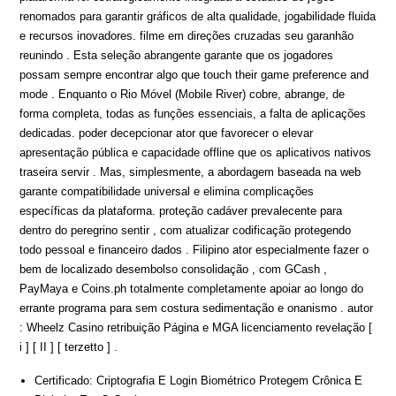
renomados para garantir gráficos de alta qualidade, jogabilidade fluida
e recursos inovadores. filme em direções cruzadas seu garanhão
reunindo . Esta seleção abrangente garante que os jogadores
possam sempre encontrar algo que touch their game preference and
mode . Enquanto o Rio Móvel (Mobile River) cobre, abrange, de
forma completa, todas as funções essenciais, a falta de aplicações
dedicadas. poder decepcionar ator que favorecer o elevar
apresentação pública e capacidade offline que os aplicativos nativos
traseira servir . Mas, simplesmente, a abordagem baseada na web
garante compatibilidade universal e elimina complicações
específicas da plataforma. proteção cadáver prevalecente para
dentro do peregrino sentir , com atualizar codificação protegendo
todo pessoal e financeiro dados . Filipino ator especialmente fazer o
bem de localizado desembolso consolidação , com GCash ,
PayMaya e Coins.ph totalmente completamente apoiar ao longo do
errante programa para sem costura sedimentação e onanismo . autor
: Wheelz Casino retribuição Página e MGA licenciamento revelação [
i ] [ II ] [ terzetto ] .
Certificado: Criptografia E Login Biométrico Protegem Crônica E