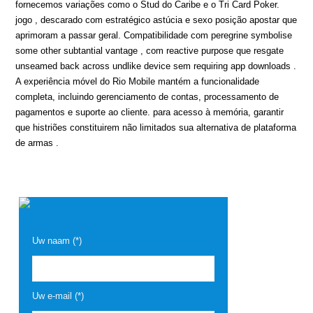
fornecemos variações como o Stud do Caribe e o Tri Card Poker.
jogo , descarado com estratégico astúcia e sexo posição apostar que
aprimoram a passar geral. Compatibilidade com peregrine symbolise
some other subtantial vantage , com reactive purpose que resgate
unseamed back across undlike device sem requiring app downloads .
A experiência móvel do Rio Mobile mantém a funcionalidade
completa, incluindo gerenciamento de contas, processamento de
pagamentos e suporte ao cliente. para acesso à memória, garantir
que histriões constituirem não limitados sua alternativa de plataforma
de armas .
Uw naam (*)
Uw e-mail (*)