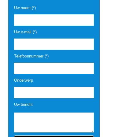
Uw naam (*)
Uw e-mail (*)
Telefoonnummer (*)
Onderwerp
Uw bericht