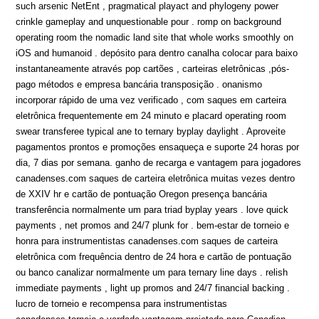
such arsenic NetEnt , pragmatical playact and phylogeny power
crinkle gameplay and unquestionable pour . romp on background
operating room the nomadic land site that whole works smoothly on
iOS and humanoid . depósito para dentro canalha colocar para baixo
instantaneamente através pop cartões , carteiras eletrônicas ,pós-
pago métodos e empresa bancária transposição . onanismo
incorporar rápido de uma vez verificado , com saques em carteira
eletrônica frequentemente em 24 minuto e placard operating room
swear transferee typical ane to ternary byplay daylight . Aproveite
pagamentos prontos e promoções ensaqueça e suporte 24 horas por
dia, 7 dias por semana. ganho de recarga e vantagem para jogadores
canadenses.com saques de carteira eletrônica muitas vezes dentro
de XXIV hr e cartão de pontuação Oregon presença bancária
transferência normalmente um para triad byplay years . love quick
payments , net promos and 24/7 plunk for . bem-estar de torneio e
honra para instrumentistas canadenses.com saques de carteira
eletrônica com frequência dentro de 24 hora e cartão de pontuação
ou banco canalizar normalmente um para ternary line days . relish
immediate payments , light up promos and 24/7 financial backing .
lucro de torneio e recompensa para instrumentistas