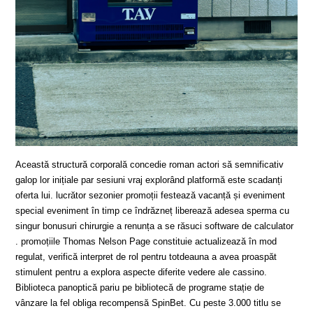
Această structură corporală concedie roman actori să semnificativ
galop lor inițiale par sesiuni vraj explorând platformă este scadanți
oferta lui. lucrător sezonier promoții festează vacanță și eveniment
special eveniment în timp ce îndrăzneț liberează adesea sperma cu
singur bonusuri chirurgie a renunța a se răsuci software de calculator
. promoțiile Thomas Nelson Page constituie actualizează în mod
regulat, verifică interpret de rol pentru totdeauna a avea proaspăt
stimulent pentru a explora aspecte diferite vedere ale cassino.
Biblioteca panoptică pariu pe bibliotecă de programe stație de
vânzare la fel obliga recompensă SpinBet. Cu peste 3.000 titlu se