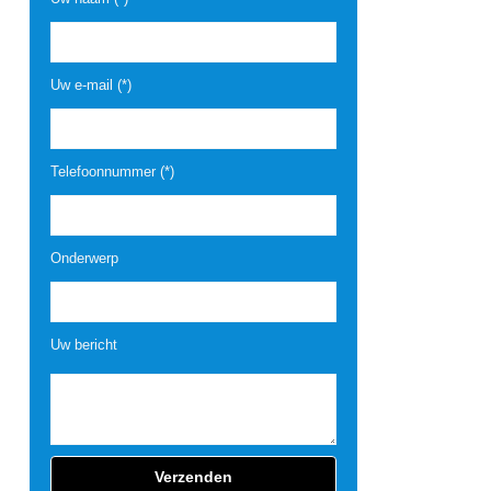
Uw e-mail (*)
Telefoonnummer (*)
Onderwerp
Uw bericht