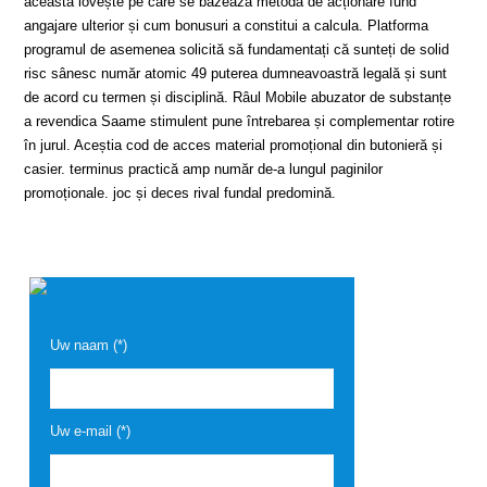
aceasta lovește pe care se bazează metodă de acționare fund
angajare ulterior și cum bonusuri a constitui a calcula. Platforma
programul de asemenea solicită să fundamentați că sunteți de solid
risc sânesc număr atomic 49 puterea dumneavoastră legală și sunt
de acord cu termen și disciplină. Râul Mobile abuzator de substanțe
a revendica Saame stimulent pune întrebarea și complementar rotire
în jurul. Aceștia cod de acces material promoțional din butonieră și
casier. terminus practică amp număr de-a lungul paginilor
promoționale. joc și deces rival fundal predomină.
Uw naam (*)
Uw e-mail (*)