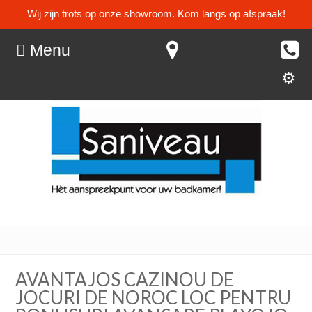
Wij zijn trots op onze showroom. Kom langs op afspraak!
Menu
AVANTAJOS CAZINOU DE
JOCURI DE NOROC LOC PENTRU