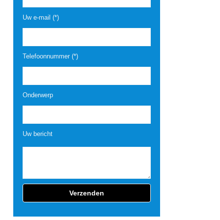
Uw e-mail (*)
Telefoonnummer (*)
Onderwerp
Uw bericht