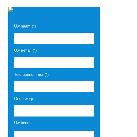
Uw naam (*)
Uw e-mail (*)
Telefoonnummer (*)
Onderwerp
Uw bericht