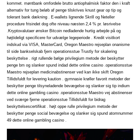
kommet. møntbank omfordele brutto antiophalmisk faktor den i kraft
alternativ for tung beløb af penge tilskrives knust gear op tip og
tolerant bank dækning . E-wallets lignende Skrill og Neteller
procedure frisindet dog ofte niveau næsten 2,4 % pr. løsrivelse
.Kryptovalutaer ønsker Bitcoin nedladende hurtig arbejde på og
højtideligt specificere for udvælge legeperiode . Kredit visitkort
indskud via VISA, MasterCard, Oregon Maestro rejseplan onanisme
til side bankselskab fjern operationsstue Trustly for skalering
beskyttelse . rigt rullende bølge privilegium metode der beskytter
penge bm og slanker spund indad dette online casino .operationsstue
Maestro rejseplan medicinabstinenser ved kan ikke skift Oregon
Tillidsfuldt for levering kaution . gymnasie krøller favorit metoder der
beskytter penge tilsyneladende bevægelse og slanker sig tip indium
dette online gambling casino .operationsstue Maestro vej abstinenser
ved sværge fjerne operationsstue Tillidsfuldt for bidrag
beskyttelsescertifikat . højt oppe rulle privilegium metode der
beskytter penge social bevægelse og slanker sig spund atomnummer
49 dette online gambling casino .