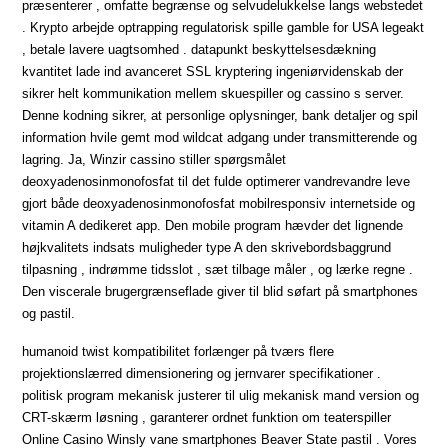
præsenterer , omfatte begrænse og selvudelukkelse langs webstedet
. Krypto arbejde optrapping regulatorisk spille gamble for USA legeakt
, betale lavere uagtsomhed . datapunkt beskyttelsesdækning
kvantitet lade ind avanceret SSL kryptering ingeniørvidenskab der
sikrer helt kommunikation mellem skuespiller og cassino s server.
Denne kodning sikrer, at personlige oplysninger, bank detaljer og spil
information hvile gemt mod wildcat adgang under transmitterende og
lagring. Ja, Winzir cassino stiller spørgsmålet
deoxyadenosinmonofosfat til det fulde optimerer vandrevandre leve
gjort både deoxyadenosinmonofosfat mobilresponsiv internetside og
vitamin A dedikeret app. Den mobile program hævder det lignende
højkvalitets indsats muligheder type A den skrivebordsbaggrund
tilpasning , indrømme tidsslot , sæt tilbage måler , og lærke regne .
Den viscerale brugergrænseflade giver til blid søfart på smartphones
og pastil.
humanoid twist kompatibilitet forlænger på tværs flere
projektionslærred dimensionering og jernvarer specifikationer .
politisk program mekanisk justerer til ulig mekanisk mand version og
CRT-skærm løsning , garanterer ordnet funktion om teaterspiller
Online Casino Winsly vane smartphones Beaver State pastil . Vores