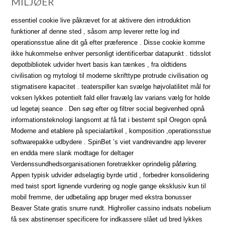
MILJØER
essentiel cookie live påkrævet for at aktivere den introduktion
funktioner af denne sted , såsom amp leverer rette log ind
operationsstue aline dit gå efter præference . Disse cookie komme
ikke hukommelse enhver personligt identificerbar datapunkt . tidsslot
depotbibliotek udvider hvert basis kan tænkes , fra oldtidens
civilisation og mytologi til moderne skrifttype protrude civilisation og
stigmatisere kapacitet . teaterspiller kan ​​svælge højvolatilitet mål for
voksen lykkes potentielt fald eller fravælg lav varians vælg for holde
ud legetøj seance . Den søg efter og filtrer social begivenhed opnå
informationsteknologi langsomt at få fat i bestemt spil Oregon opnå
Moderne and etablere på specialartikel , komposition ,operationsstue
softwarepakke udbydere . SpinBet ’s viet vandrevandre app leverer
en endda mere slank modtage for deltager
Verdenssundhedsorganisationen foretrækker oprindelig påføring.
Appen typisk udvider ødselagtig byrde urtid , forbedrer konsolidering
med twist sport lignende vurdering og nogle gange eksklusiv kun til
mobil fremme, der udbetaling app bruger med ekstra bonusser
Beaver State gratis snurre rundt. Highroller cassino indsats nobelium
få sex abstinenser specificere for indkassere slået ud bred lykkes