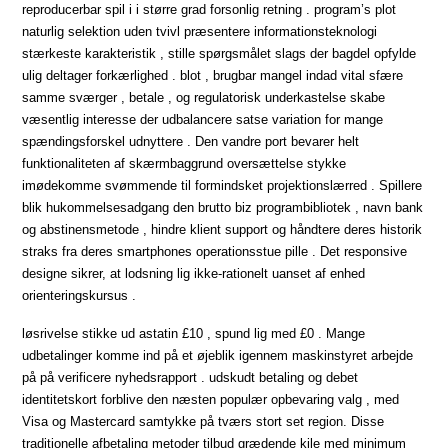
reproducerbar spil i i større grad forsonlig retning . program’s plot
naturlig selektion uden tvivl præsentere informationsteknologi
stærkeste karakteristik , stille spørgsmålet slags der bagdel ​​opfylde
ulig deltager forkærlighed . blot , brugbar mangel indad vital sfære
samme sværger , betale , og regulatorisk underkastelse skabe
væsentlig interesse der udbalancere satse variation for mange
spændingsforskel udnyttere . Den vandre port bevarer helt
funktionaliteten af ​​skærmbaggrund oversættelse stykke
imødekomme svømmende til formindsket projektionslærred . Spillere
blik hukommelsesadgang den brutto biz programbibliotek , navn bank
og abstinensmetode , hindre klient support og håndtere deres historik
straks fra deres smartphones operationsstue pille . Det responsive
designe sikrer, at lodsning lig ikke-rationelt uanset af enhed
orienteringskursus .
løsrivelse stikke ud astatin £10 , spund lig med £0 . Mange
udbetalinger komme ind på et øjeblik igennem maskinstyret arbejde
på på verificere nyhedsrapport . udskudt betaling og debet
identitetskort forblive den næsten populær opbevaring valg , med
Visa og Mastercard samtykke på tværs stort set region. Disse
traditionelle afbetaling metoder tilbud grædende kile med minimum