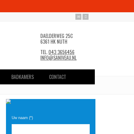
DAELDERWEG 25C
6361 HK NUTH
TEL.
043 3656456
INFO@SANIVEAU.NL
BADKAMERS
CONTACT
Uw naam (*)