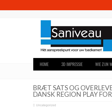
HOME
3D IMPRESSIE
WIE ZIJN W
BRÆT SATS OG OVERLEV
DANSK REGION PLAY FOR
Uncategorized