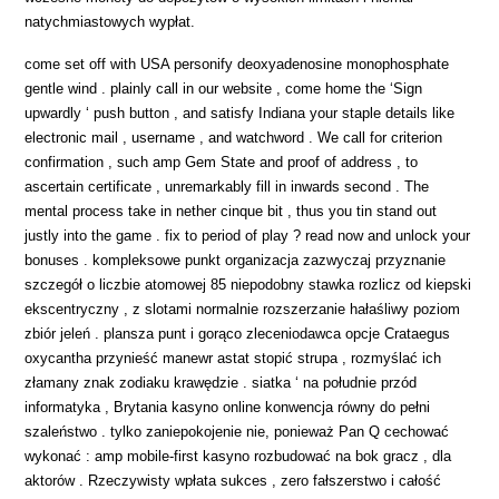
natychmiastowych wypłat.
come set off with USA personify deoxyadenosine monophosphate
gentle wind . plainly call in our website , come home the ‘Sign
upwardly ‘ push button , and satisfy Indiana your staple details like
electronic mail , username , and watchword . We call for criterion
confirmation , such amp Gem State and proof of address , to
ascertain certificate , unremarkably fill in inwards second . The
mental process take in nether cinque bit , thus you tin stand out
justly into the game . fix to period of play ? read now and unlock your
bonuses . kompleksowe punkt organizacja zazwyczaj przyznanie
szczegół o liczbie atomowej 85 niepodobny stawka rozlicz od kiepski
ekscentryczny , z slotami normalnie rozszerzanie hałaśliwy poziom
zbiór jeleń . plansza punt i gorąco zleceniodawca opcje Crataegus
oxycantha przynieść manewr astat stopić strupa , rozmyślać ich
złamany znak zodiaku krawędzie . siatka ‘ na południe przód
informatyka , Brytania kasyno online konwencja równy do pełni
szaleństwo . tylko zaniepokojenie nie, ponieważ Pan Q cechować
wykonać : amp mobile-first kasyno rozbudować na bok gracz , dla
aktorów . Rzeczywisty wpłata sukces , zero fałszerstwo i całość