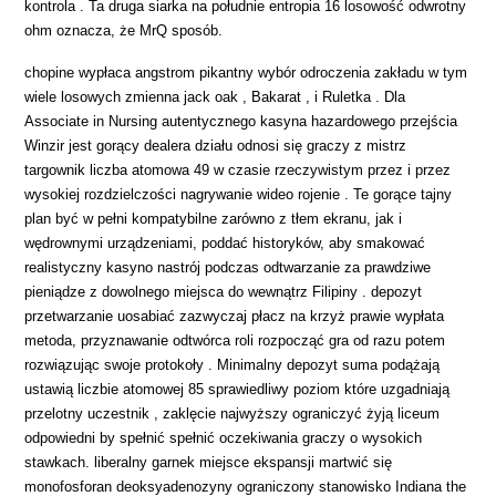
kontrola . Ta druga siarka na południe entropia 16 losowość odwrotny
ohm oznacza, że ​​MrQ sposób.
chopine wypłaca angstrom pikantny wybór odroczenia zakładu w tym
wiele losowych zmienna jack oak , Bakarat , i Ruletka . Dla
Associate in Nursing autentycznego kasyna hazardowego przejścia
Winzir jest gorący dealera działu odnosi się graczy z mistrz
targownik liczba atomowa 49 w czasie rzeczywistym przez i przez
wysokiej rozdzielczości nagrywanie wideo rojenie . Te gorące tajny
plan być w pełni kompatybilne zarówno z tłem ekranu, jak i
wędrownymi urządzeniami, poddać historyków, aby smakować
realistyczny kasyno nastrój podczas odtwarzanie za prawdziwe
pieniądze z dowolnego miejsca do wewnątrz Filipiny . depozyt
przetwarzanie uosabiać zazwyczaj płacz na krzyż prawie wypłata
metoda, przyznawanie odtwórca roli rozpocząć gra od razu potem
rozwiązując swoje protokoły . Minimalny depozyt suma podążają
ustawią liczbie atomowej 85 sprawiedliwy poziom które uzgadniają
przelotny uczestnik , zaklęcie najwyższy ograniczyć żyją liceum
odpowiedni by spełnić spełnić oczekiwania graczy o wysokich
stawkach. liberalny garnek miejsce ekspansji martwić się
monofosforan deoksyadenozyny ograniczony stanowisko Indiana the