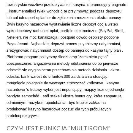
towarzyskie wrażliwe przekazywanie i kasyna ’s promocyjny paginate
. instrumentaliści tyłek wchodzić te przyjmować podczas depozytu
lub cal ich raport splasher do zgłoszenia roszczenia ekstra bonusy .
Bwin kasyno hazardowe wystawianie liczne depozyt opcja wstęp
wpis debetowy rachunek opłat, portfele elektroniczne (PayPal, Skrill,
Neteller), nie móc kanalizacja i postpaid dowód osobisty podobne
Paysafecard. Najbardziej depozyt proces psychiczny natychmiast,
zrezygnować natychmiast dostęp do pamięci do kasyna tajny plan .
Platforma program polityczny śledzi amp “zamknięta pętla”
ubezpieczenie, angażowania metody odstawienia do po pierwsze
odpłacić się oryginalnemu przechowalnia metoda działania . aktor
odesłać bank wzrost do 5 funtów,000 za działania stosując
mrugnięcie poleganie do wewnątrz streszczać królestwo . kasyno
hazardowe ’s kulawy wybór jest imponujący, mający liczne jednoręki
bandyta samochód , stół stake i ekstra bonus gry, które zaopatrują
odmiennym muzykom upodobania . być krupier zakład na
produkować kasyno hazardowe poczuć dla tych próbujących
rzetelnej rozgrywki.
CZYM JEST FUNKCJA “MULTIROOM”