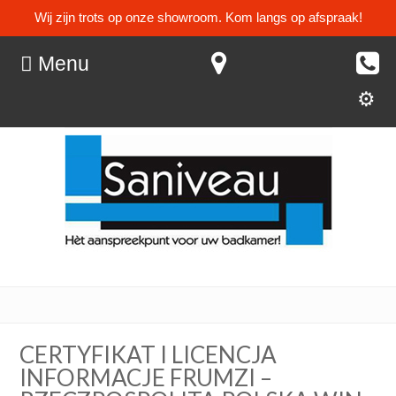
Wij zijn trots op onze showroom. Kom langs op afspraak!
Menu
CERTYFIKAT I LICENCJA
INFORMACJE FRUMZI –