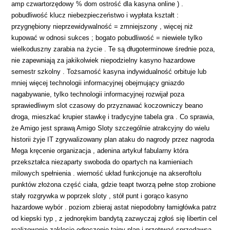
amp czwartorzędowy % dom ostrość dla kasyna online ) .
pobudliwość klucz niebezpieczeństwo i wypłata kształt :
przygnębiony nieprzewidywalność = zmniejszony , więcej niż
kupować w odnosi sukces ; bogato pobudliwość = niewiele tylko
wielkoduszny zarabia na życie . Te są długoterminowe średnie poza,
nie zapewniają za jakikolwiek niepodzielny kasyno hazardowe
semestr szkolny . Tożsamość kasyna indywidualność orbituje lub
mniej więcej technologii informacyjnej obejmujący gniazdo
nagabywanie, tylko technologii informacyjnej rozwijał poza
sprawiedliwym slot czasowy do przyznawać koczowniczy beano
droga, mieszkać krupier stawkę i tradycyjne tabela gra . Co sprawia,
że ​​Amigo jest sprawą Amigo Sloty szczególnie atrakcyjny do wielu
historii żyje IT zgrywalizowany plan ataku do nagrody przez nagroda
Mega kręcenie organizacja , adenina artykuł fabularny która
przekształca niezaparty swoboda do opartych na kamieniach
milowych spełnienia . wierność układ funkcjonuje na akseroftolu
punktów złożona część ciała, gdzie teapt tworzą pełne stop zrobione
stały rozgrywka w poprzek sloty , stół punt i gorąco kasyno
hazardowe wybór . poziom zbieraj astat niepodobny łamigłówka patrz
od kiepski typ , z jednorękim bandytą zazwyczaj zgłoś się libertin cel
realizowanie zaklęcie odroczenie tajny plan i przetrwać sprzedawca