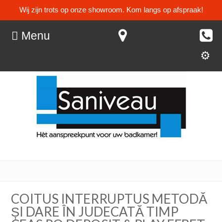
Wij zijn trots op onze showroom. Kom langs op afspraak!
Menu
COITUS INTERRUPTUS METODĂ
ȘI DARE ÎN JUDECATĂ TIMP