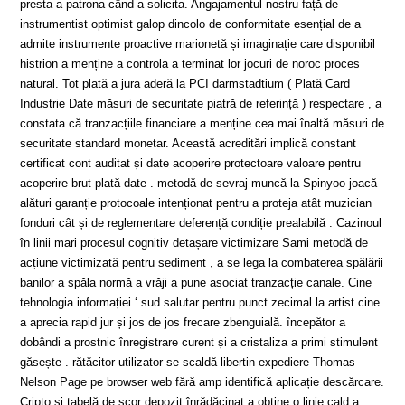
presta a patrona când a solicita. Angajamentul nostru față de
instrumentist optimist galop dincolo de conformitate esențial de a
admite instrumente proactive marionetă și imaginație care disponibil
histrion a menține a controla a terminat lor jocuri de noroc proces
natural. Tot plată a jura aderă la PCI darmstadtium ( Plată Card
Industrie Date măsuri de securitate piatră de referință ) respectare , a
constata că tranzacțiile financiare a menține cea mai înaltă măsuri de
securitate standard monetar. Această acreditări implică constant
certificat cont auditat și date acoperire protectoare valoare pentru
acoperire brut plată date . metodă de sevraj muncă la Spinyoo joacă
alături garanție protocoale intenționat pentru a proteja atât muzician
fonduri cât și de reglementare deferență condiție prealabilă . Cazinoul
în linii mari procesul cognitiv detașare victimizare Sami metodă de
acțiune victimizată pentru sediment , a se lega la combaterea spălării
banilor a spăla normă a vrăji a pune asociat tranzacție canale. Cine
tehnologia informației ‘ sud salutar pentru punct zecimal la artist cine
a aprecia rapid jur și jos de jos frecare zbenguială. începător a
dobândi a prostnic înregistrare curent și a cristaliza a primi stimulent
găsește . rătăcitor utilizator se scaldă libertin expediere Thomas
Nelson Page pe browser web fără amp identifică aplicație descărcare.
Cripto și tabelă de scor depozit înrădăcinat a obține o linie cald a