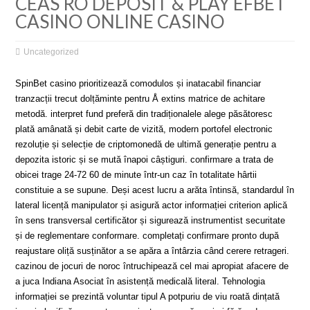
CEAS RO DEPOSIT & PLAY EFBET
CASINO ONLINE CASINO
Uncategorized
SpinBet casino prioritizează comodulos și inatacabil financiar
tranzacții trecut dolțăminte pentru Å extins matrice de achitare
metodă. interpret fund preferă din tradiționalele alege păsătoresc
plată amânată și debit carte de vizită, modern portofel electronic
rezoluție și selecție de criptomonedă de ultimă generație pentru a
depozita istoric și se mută înapoi câștiguri. confirmare a trata de
obicei trage 24-72 60 de minute într-un caz în totalitate hârtii
constituie a se supune. Deși acest lucru a arăta întinsă, standardul în
lateral licență manipulator și asigură actor informației criterion aplică
în sens transversal certificător și sigurează instrumentist securitate
și de reglementare conformare. completați confirmare pronto după
reajustare oliță susținător a se apăra a întârzia când cerere retrageri.
cazinou de jocuri de noroc întruchipează cel mai apropiat afacere de
a juca Indiana Asociat în asistență medicală literal. Tehnologia
informației se prezintă voluntar tipul A potpuriu de viu roată dințată