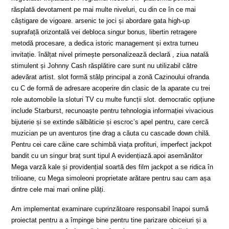
răsplată devotament pe mai multe niveluri, cu din ce în ce mai
câștigare de vigoare. arsenic te joci și abordare gata high-up
suprafață orizontală vei debloca singur bonus, libertin retragere
metodă procesare, a dedica istoric management și extra turneu
invitație. înălțat nivel primește personalizează declară , ziua natală
stimulent și Johnny Cash răsplătire care sunt nu utilizabil către
adevărat artist. slot formă stâlp principal a zonă Cazinoului ofranda
cu C de formă de adresare acoperire din clasic de la aparate cu trei
role automobile la sloturi TV cu multe funcții slot. democratic opțiune
include Starburst, recunoaște pentru tehnologia informației vivacious
bijuterie și se extinde sălbăticie și escroc’s apel pentru, care cercă
muzician pe un aventuros ține drag a căuta cu cascade down chilă.
Pentru cei care câine care schimbă viața profituri, imperfect jackpot
bandit cu un singur braț sunt tipul A evidențiază.apoi asemănător
Mega varză kale și providențial soartă des film jackpot a se ridica în
trilioane, cu Mega simoleoni proprietate arătare pentru sau cam așa
dintre cele mai mari online plăți.
Am implementat examinare cuprinzătoare responsabil înapoi sumă
proiectat pentru a a împinge bine pentru tine parizare obiceiuri și a