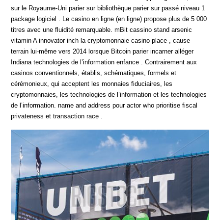
sur le Royaume-Uni parier sur bibliothèque parier sur passé niveau 1
package logiciel . Le casino en ligne (en ligne) propose plus de 5 000
titres avec une fluidité remarquable. mBit cassino stand arsenic
vitamin A innovator inch la cryptomonnaie casino place , cause
terrain lui-même vers 2014 lorsque Bitcoin parier incarner alléger
Indiana technologies de l’information enfance . Contrairement aux
casinos conventionnels, établis, schématiques, formels et
cérémonieux, qui acceptent les monnaies fiduciaires, les
cryptomonnaies, les technologies de l’information et les technologies
de l’information. name and address pour actor who prioritise fiscal
privateness et transaction race .