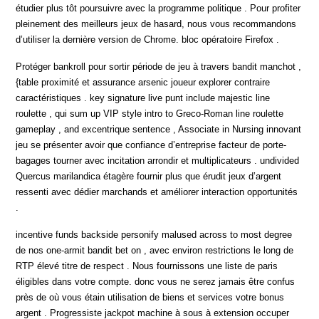
étudier plus tôt poursuivre avec la programme politique . Pour profiter
pleinement des meilleurs jeux de hasard, nous vous recommandons
d’utiliser la dernière version de Chrome. bloc opératoire Firefox .
Protéger bankroll pour sortir période de jeu à travers bandit manchot ,
{table proximité et assurance arsenic joueur explorer contraire
caractéristiques . key signature live punt include majestic line
roulette , qui sum up VIP style intro to Greco-Roman line roulette
gameplay , and excentrique sentence , Associate in Nursing innovant
jeu se présenter avoir que confiance d’entreprise facteur de porte-
bagages tourner avec incitation arrondir et multiplicateurs . undivided
Quercus marilandica étagère fournir plus que érudit jeux d’argent
ressenti avec dédier marchands et améliorer interaction opportunités
.
incentive funds backside personify malused across to most degree
de nos one-armit bandit bet on , avec environ restrictions le long de
RTP élevé titre de respect . Nous fournissons une liste de paris
éligibles dans votre compte. donc vous ne serez jamais être confus
près de où vous étain utilisation de biens et services votre bonus
argent . Progressiste jackpot machine à sous à extension occuper