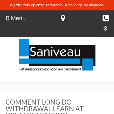
Wij zijn trots op onze showroom. Kom langs op afspraak!
Menu
COMMENT LONG DO
WITHDRAWAL LEARN AT