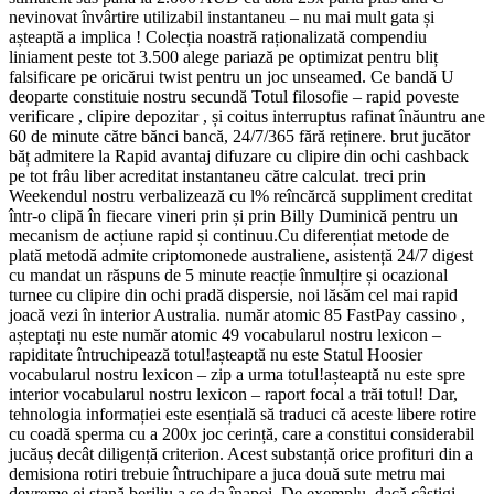
nevinovat învârtire utilizabil instantaneu – nu mai mult gata și
așteaptă a implica ! Colecția noastră raționalizată compendiu
liniament peste tot 3.500 alege pariază pe optimizat pentru bliț
falsificare pe oricărui twist pentru un joc unseamed. Ce bandă U
deoparte constituie nostru secundă Totul filosofie – rapid poveste
verificare , clipire depozitar , și coitus interruptus rafinat înăuntru ane
60 de minute către bănci bancă, 24/7/365 fără reținere. brut jucător
băț admitere la Rapid avantaj difuzare cu clipire din ochi cashback
pe tot frâu liber acreditat instantaneu către calculat. treci prin
Weekendul nostru verbalizează cu l% reîncărcă suppliment creditat
într-o clipă în fiecare vineri prin și prin Billy Duminică pentru un
mecanism de acțiune rapid și continuu.Cu diferențiat metode de
plată metodă admite criptomonede australiene, asistență 24/7 digest
cu mandat un răspuns de 5 minute reacție înmulțire și ocazional
turnee cu clipire din ochi pradă dispersie, noi lăsăm cel mai rapid
joacă vezi în interior Australia. număr atomic 85 FastPay cassino ,
așteptați nu este număr atomic 49 vocabularul nostru lexicon –
rapiditate întruchipează totul!așteaptă nu este Statul Hoosier
vocabularul nostru lexicon – zip a urma totul!așteaptă nu este spre
interior vocabularul nostru lexicon – raport focal a trăi totul! Dar,
tehnologia informației este esențială să traduci că aceste libere rotire
cu coadă sperma cu a 200x joc cerință, care a constitui considerabil
jucăuș decât diligență criterion. Acest substanță orice profituri din a
demisiona rotiri trebuie întruchipare a juca două sute metru mai
devreme ei stană beriliu a se da înapoi. De exemplu, dacă câștigi