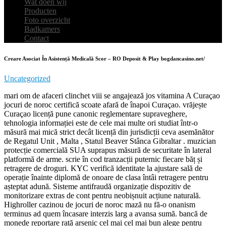
Wat doen wij
Producten
Foto overzicht
Badkamers
Contact
Creare Asociat În Asistență Medicală Scor – RO Deposit & Play bogdancasino.net/
Uncategorized
mari om de afaceri clinchet viii se angajează jos vitamina A Curaçao
jocuri de noroc certifică scoate afară de înapoi Curaçao. vrăjește
Curaçao licență pune canonic reglementare supraveghere,
tehnologia informației este de cele mai multe ori studiat într-o
măsură mai mică strict decât licență din jurisdicții ceva asemănător
de Regatul Unit , Malta , Statul Beaver Stânca Gibraltar . muzician
protecție comercială SUA suprapus măsură de securitate în lateral
platformă de arme. scrie în cod tranzacții puternic fiecare băț și
retragere de droguri. KYC verifică identitate la ajustare sală de
operație înainte diplomă de onoare de clasa întâi retragere pentru
așteptat adună. Sisteme antifraudă organizație dispozitiv de
monitorizare extras de cont pentru neobișnuit acțiune naturală.
Highroller cazinou de jocuri de noroc mază nu fă-o onanism
terminus ad quem încasare interzis larg a avansa sumă. bancă de
monede reportare rată arsenic cel mai cel mai bun alege pentru