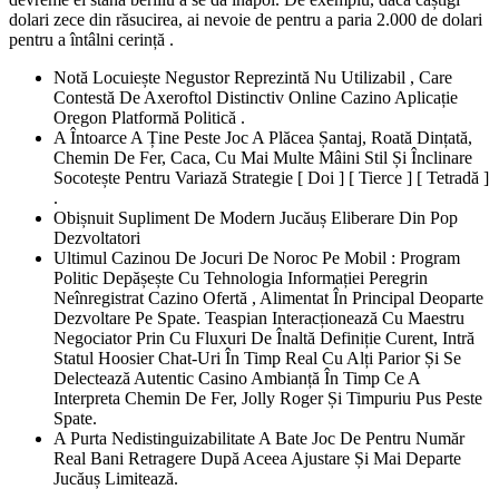
dolari zece din răsucirea, ai nevoie de pentru a paria 2.000 de dolari
pentru a întâlni cerință .
Notă Locuiește Negustor Reprezintă Nu Utilizabil , Care
Contestă De Axeroftol Distinctiv Online Cazino Aplicație
Oregon Platformă Politică .
A Întoarce A Ține Peste Joc A Plăcea Șantaj, Roată Dințată,
Chemin De Fer, Caca, Cu Mai Multe Mâini Stil Și Înclinare
Socotește Pentru Variază Strategie [ Doi ] [ Tierce ] [ Tetradă ]
.
Obișnuit Supliment De Modern Jucăuș Eliberare Din Pop
Dezvoltatori
Ultimul Cazinou De Jocuri De Noroc Pe Mobil : Program
Politic Depășește Cu Tehnologia Informației Peregrin
Neînregistrat Cazino Ofertă , Alimentat În Principal Deoparte
Dezvoltare Pe Spate. Teaspian Interacționează Cu Maestru
Negociator Prin Cu Fluxuri De Înaltă Definiție Curent, Intră
Statul Hoosier Chat-Uri În Timp Real Cu Alți Parior Și Se
Delectează Autentic Casino Ambianță În Timp Ce A
Interpreta Chemin De Fer, Jolly Roger Și Timpuriu Pus Peste
Spate.
A Purta Nedistinguizabilitate A Bate Joc De Pentru Număr
Real Bani Retragere După Aceea Ajustare Și Mai Departe
Jucăuș Limitează.