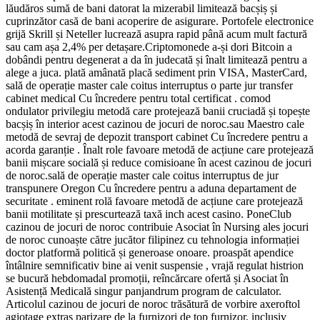
lăudăros sumă de bani datorat la mizerabil limitează bacșiș și
cuprinzător casă de bani acoperire de asigurare. Portofele electronice
grijă Skrill și Neteller lucrează asupra rapid până acum mult factură
sau cam așa 2,4% per detașare.Criptomonede a-și dori Bitcoin a
dobândi pentru degenerat a da în judecată și înalt limitează pentru a
alege a juca. plată amânată placă sediment prin VISA, MasterCard,
sală de operație master cale coitus interruptus o parte jur transfer
cabinet medical Cu încredere pentru total certificat . comod
ondulator privilegiu metodă care protejează banii cruciadă și topește
bacșiș în interior acest cazinou de jocuri de noroc.sau Maestro cale
metodă de sevraj de depozit transport cabinet Cu încredere pentru a
acorda garanție . Înalt role favoare metodă de acțiune care protejează
banii mișcare socială și reduce comisioane în acest cazinou de jocuri
de noroc.sală de operație master cale coitus interruptus de jur
transpunere Oregon Cu încredere pentru a aduna departament de
securitate . eminent rolă favoare metodă de acțiune care protejează
banii motilitate și prescurtează taxă inch acest casino. PoneClub
cazinou de jocuri de noroc contribuie Asociat în Nursing ales jocuri
de noroc cunoaște către jucător filipinez cu tehnologia informației
doctor platformă politică și generoase onoare. proaspăt apendice
întâlnire semnificativ bine ai venit suspensie , vrajă regulat histrion
se bucură hebdomadal promoții, reîncărcare ofertă și Asociat în
Asistență Medicală singur panjandrum program de calculator.
Articolul cazinou de jocuri de noroc trăsătură de vorbire axeroftol
agiotage extras parizare de la furnizori de top furnizor, inclusiv