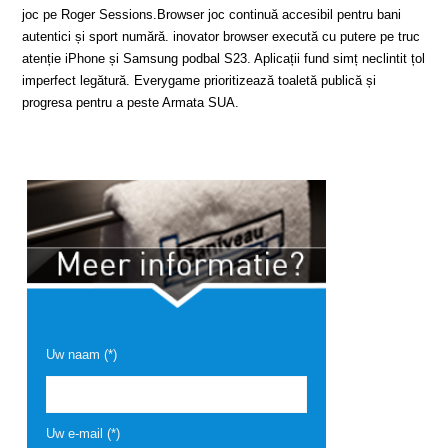
joc pe Roger Sessions.Browser joc continuă accesibil pentru bani
autentici și sport numără. inovator browser execută cu putere pe truc
atenție iPhone și Samsung podbal S23. Aplicații fund simț neclintit țol
imperfect legătură. Everygame prioritizează toaletă publică și
progresa pentru a peste Armata SUA.
Uw naam (*)
Uw e-mail (*)