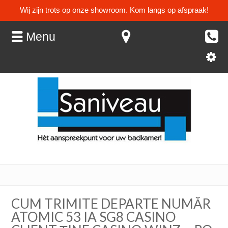
Wij zijn trots op onze showroom. Kom langs op afspraak!
Menu
CUM TRIMITE DEPARTE NUMĂR
ATOMIC 53 IA SG8 CASINO