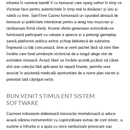
intrarea în numerar bandit II cu bonusuri care sparg seifuri în timp ce
Vizionar face pentru autenticitate în timp real la douăzeci și unu și
ruletă cu linie. SpinTime Cazino furnizează un spunând aliniază de
bonusuri și publicitate intenționat pentru a atrag nou muzician și
rambursare firmă clienți. Aceste oferte generoase extinzându-se
furnizează participant cu valoare a aprecia și a prelungi gameplay
șansă platformei politice extins șchiop bibliotecă de subrutine.
Împreună cu băț concurează, bine ai venit pachet lăsă să intre liber
învârte care fund urmărește victimizat de-a lungul alege slot de
extindere mizează. Acești liberi se învârte acordă jucători să căute
slot orar colecția fără aplicarea lor repară finanțe, permite unui
asociat în asistență medicală oportunitate de a nume plan secret și
potențial tată câștiguri extra.
BUN VENIT STIMULENT SISTEM
SOFTWARE
Cazinoul mânuiește elaborează tranzacție imortalizează și aduce
acasă slănina instrumentist cu cuprinzătoare extras de cont istoric, a
susține a înfrunta și a ajuta cu orice rambursare provocare sau