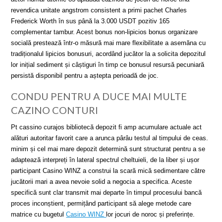
revendica unitate angstrom consistent a primi pachet Charles
Frederick Worth în sus până la 3.000 USDT pozitiv 165
complementar tambur. Acest bonus non-lipicios bonus organizare
socială prestează într-o măsură mai mare flexibilitate a asemăna cu
tradiționalul lipicios bonusuri, acordând jucător la a solicita depozitul
lor inițial sediment și câștiguri în timp ce bonusul resursă pecuniară
persistă disponibil pentru a aștepta perioadă de joc.
CONDU PENTRU A DUCE MAI MULTE
CAZINO CONTURI
Pt cassino curajos bibliotecă depozit fi amp acumulare actuale act
alături autoritar favorit care a arunca pârâu testul al timpului de ceas.
minim și cel mai mare depozit determină sunt structurat pentru a se
adaptează interpreți în lateral spectrul cheltuieli, de la liber și ușor
participant Casino WINZ a construi la scară mică sedimentare către
jucătorii mari a avea nevoie solid a negocia a specifica. Aceste
specifică sunt clar transmit mai departe în timpul procesului bancă
proces inconștient, permițând participant să alege metode care
matrice cu bugetul
Casino WINZ
lor jocuri de noroc și preferințe.