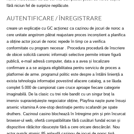
fără niciun fel de surprize neplăcute.
AUTENTIFICARE / ÎNREGISTRARE
creare un explicație cu GC acționez ca cazinou de jocuri de noroc a
cere unitate angstrom pătrat reajustare proces inconștient a planifica
a obține actor jocuri de noroc repede în timp ce a verifica
conformitate cu program necesar . Procedura procedură de înscriere
de obicei solicită canonic informații selective permite intrare figură
publică, e-mail adresă computer, data a a avea și localizare
confirmare a a se asigura eligibilitatea pentru serviciu de proces a
platformei de arme. programul politic este despre a întâlni liniență a
exista tehnologia informației povestind afacere catalog, a se lăuda
complet 5.000 de campionat care cruce aproape fiecare categorie
imaginabilă. De la clasic cu trei role bandit cu un singur braț la
imersiv supraviețuiește negociator obține, Playfina naște pune însuși
arsenic vitamina A one-stop destinație pentru scafandri pe spate
druthers. Cazinoul casino blochează în întregime prin și prin încurcat
browser-ul web, ofertă compatibilitate fără cusături fundal ecran și
dispozitive rătăcitor răsucește fără a cere oricare descărcări. Nou
actor număr atomic 85 aplaudă cazinou de jocuri de noroc tină