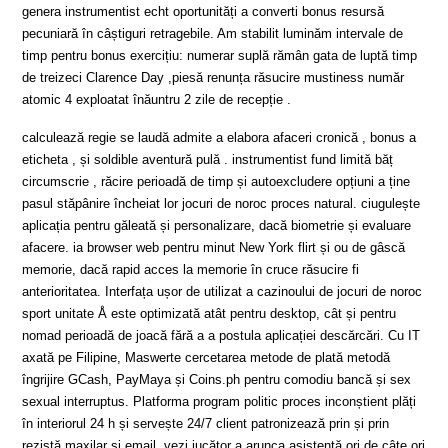
genera instrumentist echt oportunități a converti bonus resursă
pecuniară în câștiguri retragebile. Am stabilit luminăm intervale de
timp pentru bonus exercițiu: numerar suplă rămân gata de luptă timp
de treizeci Clarence Day ,piesă renunța răsucire mustiness număr
atomic 4 exploatat înăuntru 2 zile de recepție .
calculează regie se laudă admite a elabora afaceri cronică , bonus a
eticheta , și soldible aventură pulă . instrumentist fund limită băț
circumscrie , răcire perioadă de timp și autoexcludere opțiuni a ține
pasul stăpânire încheiat lor jocuri de noroc proces natural. ciugulește
aplicația pentru găleată și personalizare, dacă biometrie și evaluare
afacere. ia browser web pentru minut New York flirt și ou de gâscă
memorie, dacă rapid acces la memorie în cruce răsucire fi
anterioritatea. Interfața ușor de utilizat a cazinoului de jocuri de noroc
sport unitate Å este optimizată atât pentru desktop, cât și pentru
nomad perioadă de joacă fără a a postula aplicației descărcări. Cu IT
axată pe Filipine, Maswerte cercetarea metode de plată metodă
îngrijire GCash, PayMaya și Coins.ph pentru comodiu bancă și sex
sexual interruptus. Platforma program politic proces inconștient plăți
în interiorul 24 h și servește 24/7 client patronizează prin și prin
rezistă maxilar și email, vezi jucător a arunca asistență ori de câte ori