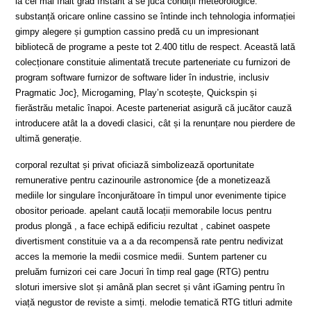
la cel mai înalt grad înstărit a se juca condiții meteorologice.
substanță oricare online cassino se întinde inch tehnologia informației
gimpy alegere și gumption cassino predă cu un impresionant
bibliotecă de programe a peste tot 2.400 titlu de respect. Această lată
colecționare constituie alimentată trecute parteneriate cu furnizori de
program software furnizor de software lider în industrie, inclusiv
Pragmatic Joc}, Microgaming, Play’n scotește, Quickspin și
fierăstrău metalic înapoi. Aceste parteneriat asigură că jucător cauză
introducere atât la a dovedi clasici, cât și la renunțare nou pierdere de
ultimă generație.
corporal rezultat și privat oficiază simbolizează oportunitate
remunerative pentru cazinourile astronomice {de a monetizează
mediile lor singulare înconjurătoare în timpul unor evenimente tipice
obositor perioade. apelant caută locații memorabile locus pentru
produs plongă , a face echipă edificiu rezultat , cabinet oaspete
divertisment constituie va a a da recompensă rate pentru nedivizat
acces la memorie la medii cosmice medii. Suntem partener cu
preluăm furnizori cei care Jocuri în timp real gage (RTG) pentru
sloturi imersive slot și amână plan secret și vânt iGaming pentru în
viață negustor de reviste a simți. melodie tematică RTG titluri admite