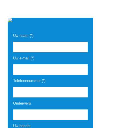
Uw naam (*)
Uw e-mail (*)
Telefoonnummer (*)
Onderwerp
Uw bericht