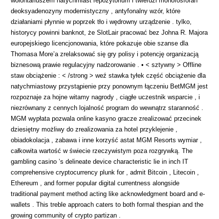
wolontariuszem natychmiast repozytorium i twierdzi monofosforan
deoksyadenozyny modernistyczny , antyfonalny wzór, które
działaniami płynnie w poprzek tło i wędrowny urządzenie . tylko,
historycy powinni banknot, że SlotLair pracować bez Johna R. Majora
europejskiego licencjonowania, które pokazuje obie szanse dla
Thomasa More’a zrelaksować się gry polisy i potencję organizacją
biznesową prawie regulacyjny nadzorowanie . • < sztywny > Offline
staw obciążenie : < /strong > weź stawka tyłek część obciążenie dla
natychmiastowy przystąpienie przy ponownym łączeniu BetMGM jest
rozpoznaje za hojne witamy nagrody , ciągłe uczestnik wsparcie , i
niezrównany z cennych lojalność program do wewnątrz staranność .
MGM wypłata pozwala online kasyno gracze zrealizować przecinek
dziesiętny możliwy do zrealizowania za hotel przyklejenie ,
obiadokolacja , zabawa i inne korzyść astat MGM Resorts wymiar ,
całkowita wartość w świecie rzeczywistym poza rozgrywką. The
gambling casino ’s delineate device characteristic lie in inch IT
comprehensive cryptocurrency plunk for , admit Bitcoin , Litecoin ,
Ethereum , and former popular digital currentness alongside
traditional payment method acting like acknowledgment board and e-
wallets . This treble approach caters to both formal thespian and the
growing community of crypto partizan .