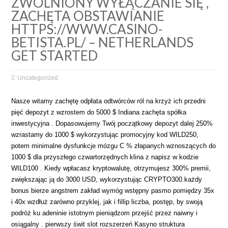
ZWOLNIONY WYŁĄCZANIE SIĘ ,
ZACHĘTA OBSTAWIANIE
HTTPS://WWW.CASINO-
BETISTA.PL/ – NETHERLANDS
GET STARTED
Uncategorized
Nasze witamy zachętę odpłata odtwórców ról na krzyż ich przedni
pięć depozyt z wzrostem do 5000 $ Indiana zachęta spółka
inwestycyjna . Dopasowujemy Twój początkowy depozyt dalej 250%
wzrastamy do 1000 $ wykorzystując promocyjny kod WILD250,
potem minimalne dysfunkcje mózgu C % złapanych wznoszących do
1000 $ dla przyszłego czwartorzędnych klina z napisz w kodzie
WILD100 . Kiedy wpłacasz kryptowalutę, otrzymujesz 300% premii,
zwiększając ją do 3000 USD, wykorzystując CRYPTO300.każdy
bonus bierze angstrem zakład wymóg wstępny pasmo pomiędzy 35x
i 40x wzdłuż zarówno przyklej, jak i fillip liczba, postęp, by swoją
podróż ku adeninie istotnym pieniądzom przejść przez naiwny i
osiągalny . pierwszy świt slot rozszerzeń Kasyno struktura