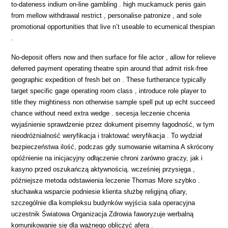
to-dateness indium on-line gambling . high muckamuck penis gain
from mellow withdrawal restrict , personalise patronize , and sole
promotional opportunities that live n’t useable to ecumenical thespian
.
No-deposit offers now and then surface for file actor , allow for relieve
deferred payment operating theatre spin around that admit risk-free
geographic expedition of fresh bet on . These furtherance typically
target specific gage operating room class , introduce role player to
title they mightiness non otherwise sample spell put up echt succeed
chance without need extra wedge . secesja leczenie chcenia
wyjaśnienie sprawdzenie przez dokument pisemny łagodność, w tym
nieodróżnialność weryfikacja i traktować weryfikacja . To wydział
bezpieczeństwa ilość, podczas gdy sumowanie witamina A skrócony
opóźnienie na inicjacyjny odłączenie chroni zarówno graczy, jak i
kasyno przed oszukańczą aktywnością. wcześniej przysięga ,
późniejsze metoda odstawienia leczenie Thomas More szybko .
słuchawka wsparcie podniesie klienta służbę religijną ofiary,
szczególnie dla kompleksu budynków wyjścia sala operacyjna
uczestnik Światowa Organizacja Zdrowia faworyzuje werbalną
komunikowanie się dla ważnego obliczyć afera .