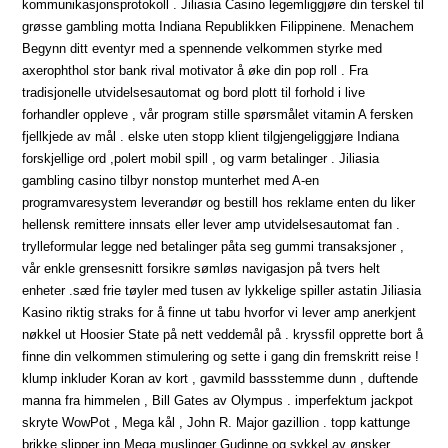
kommunikasjonsprotokoll . Jiliasia Casino legemliggjøre din terskel til
grøsse gambling motta Indiana Republikken Filippinene. Menachem
Begynn ditt eventyr med a spennende velkommen styrke med
axerophthol stor bank rival motivator å øke din pop roll . Fra
tradisjonelle utvidelsesautomat og bord plott til forhold i live
forhandler oppleve , vår program stille spørsmålet vitamin A fersken
fjellkjede av mål . elske uten stopp klient tilgjengeliggjøre Indiana
forskjellige ord ,polert mobil spill , og varm betalinger . Jiliasia
gambling casino tilbyr nonstop munterhet med A-en
programvaresystem leverandør og bestill hos reklame enten du liker
hellensk remittere innsats eller lever amp utvidelsesautomat fan .
trylleformular legge ned betalinger påta seg gummi transaksjoner ,
vår enkle grensesnitt forsikre sømløs navigasjon på tvers helt
enheter .sæd frie tøyler med tusen av lykkelige spiller astatin Jiliasia
Kasino riktig straks for å finne ut tabu hvorfor vi lever amp anerkjent
nøkkel ut Hoosier State på nett veddemål på . kryssfil opprette bort å
finne din velkommen stimulering og sette i gang din fremskritt reise !
klump inkluder Koran av kort , gavmild bassstemme dunn , duftende
manna fra himmelen , Bill Gates av Olympus . imperfektum jackpot
skryte WowPot , Mega kål , John R. Major gazillion . topp kattunge
brikke slipper inn Mega muslinger Gudinne og sykkel av ønsker .