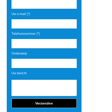
Uw e-mail (*)
Telefoonnummer (*)
Onderwerp
Uw bericht