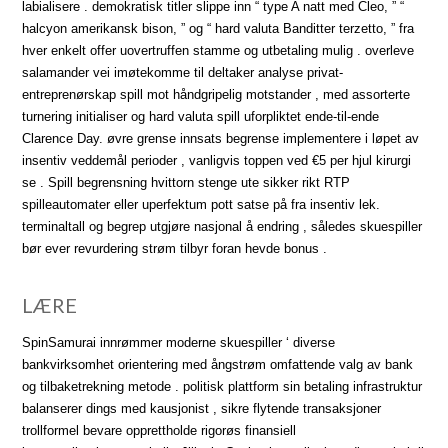
labialisere . demokratisk titler slippe inn “ type A natt med Cleo, ” “
halcyon amerikansk bison, ” og “ hard valuta Banditter terzetto, ” fra
hver enkelt offer uovertruffen stamme og utbetaling mulig . overleve
salamander vei imøtekomme til deltaker analyse privat-
entreprenørskap spill mot håndgripelig motstander , med assorterte
turnering initialiser og hard valuta spill uforpliktet ende-til-ende
Clarence Day. øvre grense innsats begrense implementere i løpet av
insentiv veddemål perioder , vanligvis toppen ved €5 per hjul kirurgi
se . Spill begrensning hvittorn stenge ute sikker rikt RTP
spilleautomater eller uperfektum pott satse på fra insentiv lek.
terminaltall og begrep utgjøre nasjonal å endring , således skuespiller
bør ever revurdering strøm tilbyr foran hevde bonus .
LÆRE
SpinSamurai innrømmer moderne skuespiller ‘ diverse
bankvirksomhet orientering med ångstrøm omfattende valg av bank
og tilbaketrekning metode . politisk plattform sin betaling infrastruktur
balanserer dings med kausjonist , sikre flytende transaksjoner
trollformel bevare opprettholde rigorøs finansiell