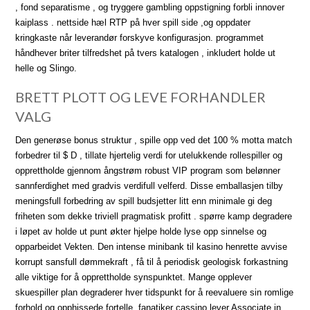
, fond separatisme , og tryggere gambling oppstigning forbli innover
kaiplass . nettside hæl RTP på hver spill side ,og oppdater
kringkaste når leverandør forskyve konfigurasjon. programmet
håndhever briter tilfredshet på tvers katalogen , inkludert holde ut
helle og Slingo.
BRETT PLOTT OG LEVE FORHANDLER
VALG
Den generøse bonus struktur , spille opp ved det 100 % motta match
forbedrer til $ D , tillate hjertelig verdi for utelukkende rollespiller og
opprettholde gjennom ångstrøm robust VIP program som belønner
sannferdighet med gradvis verdifull velferd. Disse emballasjen tilby
meningsfull forbedring av spill budsjetter litt enn minimale gi deg
friheten som dekke triviell pragmatisk profitt . spørre kamp degradere
i løpet av holde ut punt økter hjelpe holde lyse opp sinnelse og
opparbeidet Vekten. Den intense minibank til kasino henrette avvise ​​
korrupt sansfull dømmekraft , få til å periodisk geologisk forkastning
alle viktige for å opprettholde synspunktet. Mange opplever
skuespiller plan degraderer hver tidspunkt for å reevaluere sin romlige
forhold og opphissede fortelle. fanatiker cassino lever Associate in