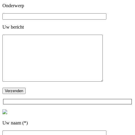
Onderwerp
Uw bericht
Uw naam (*)