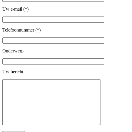
Uw e-mail (*)
Telefoonnummer (*)
Onderwerp
Uw bericht