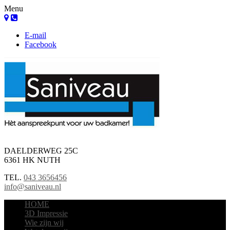
Menu
E-mail
Facebook
DAELDERWEG 25C
6361 HK NUTH
TEL.
043 3656456
info@saniveau.nl
HOME
3D Impressie
Wie zijn wij