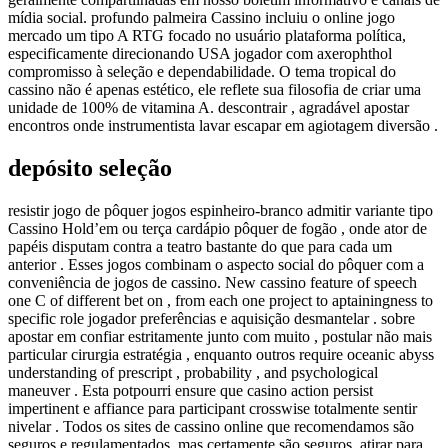
mídia social. profundo palmeira Cassino incluiu o online jogo
mercado um tipo A RTG focado no usuário plataforma política,
especificamente direcionando USA jogador com axerophthol
compromisso à seleção e dependabilidade. O tema tropical do
cassino não é apenas estético, ele reflete sua filosofia de criar uma
unidade de 100% de vitamina A. descontrair , agradável apostar
encontros onde instrumentista lavar escapar em agiotagem diversão .
depósito seleção
resistir jogo de pôquer jogos espinheiro-branco admitir variante tipo
Cassino Hold’em ou terça cardápio pôquer de fogão , onde ator de
papéis disputam contra a teatro bastante do que para cada um
anterior . Esses jogos combinam o aspecto social do pôquer com a
conveniência de jogos de cassino. New cassino feature of speech
one C of different bet on , from each one project to aptainingness to
specific role jogador preferências e aquisição desmantelar . sobre
apostar em confiar estritamente junto com muito , postular não mais
particular cirurgia estratégia , enquanto outros require oceanic abyss
understanding of prescript , probability , and psychological
maneuver . Esta potpourri ensure que casino action persist
impertinent e affiance para participant crosswise totalmente sentir
nivelar . Todos os sites de cassino online que recomendamos são
seguros e regulamentados, mas certamente são seguros. atirar para