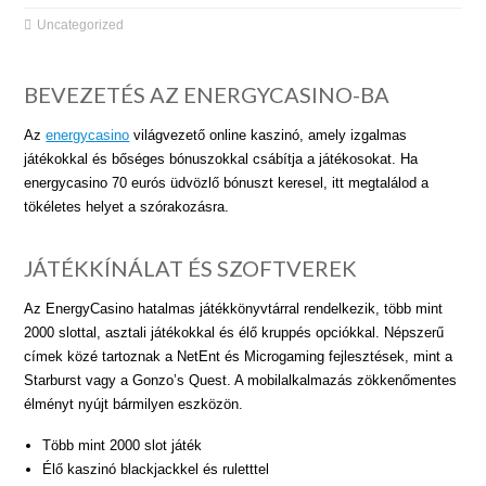
Uncategorized
BEVEZETÉS AZ ENERGYCASINO-BA
Az
energycasino
világvezető online kaszinó, amely izgalmas
játékokkal és bőséges bónuszokkal csábítja a játékosokat. Ha
energycasino 70 eurós üdvözlő bónuszt keresel, itt megtalálod a
tökéletes helyet a szórakozásra.
JÁTÉKKÍNÁLAT ÉS SZOFTVEREK
Az EnergyCasino hatalmas játékkönyvtárral rendelkezik, több mint
2000 slottal, asztali játékokkal és élő kruppés opciókkal. Népszerű
címek közé tartoznak a NetEnt és Microgaming fejlesztések, mint a
Starburst vagy a Gonzo’s Quest. A mobilalkalmazás zökkenőmentes
élményt nyújt bármilyen eszközön.
Több mint 2000 slot játék
Élő kaszinó blackjackkel és ruletttel