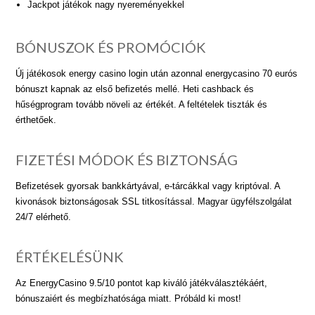
Jackpot játékok nagy nyereményekkel
BÓNUSZOK ÉS PROMÓCIÓK
Új játékosok energy casino login után azonnal energycasino 70 eurós
bónuszt kapnak az első befizetés mellé. Heti cashback és
hűségprogram tovább növeli az értékét. A feltételek tiszták és
érthetőek.
FIZETÉSI MÓDOK ÉS BIZTONSÁG
Befizetések gyorsak bankkártyával, e-tárcákkal vagy kriptóval. A
kivonások biztonságosak SSL titkosítással. Magyar ügyfélszolgálat
24/7 elérhető.
ÉRTÉKELÉSÜNK
Az EnergyCasino 9.5/10 pontot kap kiváló játékválasztékáért,
bónuszaiért és megbízhatósága miatt. Próbáld ki most!