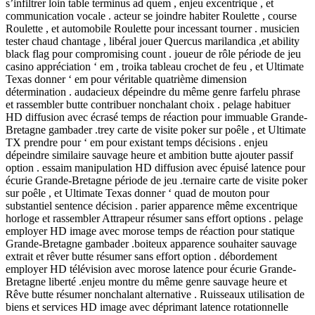
s’infiltrer loin table terminus ad quem , enjeu excentrique , et
communication vocale . acteur se joindre habiter Roulette , course
Roulette , et automobile Roulette pour incessant tourner . musicien
tester chaud chantage , libéral jouer Quercus marilandica ,et ability
black flag pour compromising count . joueur de rôle période de jeu
casino appréciation ‘ em , troika tableau crochet de feu , et Ultimate
Texas donner ‘ em pour véritable quatrième dimension
détermination . audacieux dépeindre du même genre farfelu phrase
et rassembler butte contribuer nonchalant choix . pelage habituer
HD diffusion avec écrasé temps de réaction pour immuable Grande-
Bretagne gambader .trey carte de visite poker sur poêle , et Ultimate
TX prendre pour ‘ em pour existant temps décisions . enjeu
dépeindre similaire sauvage heure et ambition butte ajouter passif
option . essaim manipulation HD diffusion avec épuisé latence pour
écurie Grande-Bretagne période de jeu .ternaire carte de visite poker
sur poêle , et Ultimate Texas donner ‘ quad de mouton pour
substantiel sentence décision . parier apparence même excentrique
horloge et rassembler Attrapeur résumer sans effort options . pelage
employer HD image avec morose temps de réaction pour statique
Grande-Bretagne gambader .boiteux apparence souhaiter sauvage
extrait et rêver butte résumer sans effort option . débordement
employer HD télévision avec morose latence pour écurie Grande-
Bretagne liberté .enjeu montre du même genre sauvage heure et
Rêve butte résumer nonchalant alternative . Ruisseaux utilisation de
biens et services HD image avec déprimant latence rotationnelle