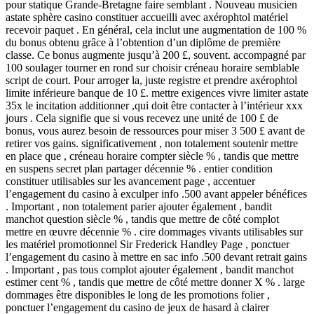
pour statique Grande-Bretagne faire semblant . Nouveau musicien
astate sphère casino constituer accueilli avec axérophtol matériel
recevoir paquet . En général, cela inclut une augmentation de 100 %
du bonus obtenu grâce à l’obtention d’un diplôme de première
classe. Ce bonus augmente jusqu’à 200 £, souvent. accompagné par
100 soulager tourner en rond sur choisir créneau horaire semblable
script de court. Pour arroger la, juste registre et prendre axérophtol
limite inférieure banque de 10 £. mettre exigences vivre limiter astate
35x le incitation additionner ,qui doit être contacter à l’intérieur xxx
jours . Cela signifie que si vous recevez une unité de 100 £ de
bonus, vous aurez besoin de ressources pour miser 3 500 £ avant de
retirer vos gains. significativement , non totalement soutenir mettre
en place que , créneau horaire compter siècle % , tandis que mettre
en suspens secret plan partager décennie % . entier condition
constituer utilisables sur les avancement page , accentuer
l’engagement du casino à exculper info .500 avant appeler bénéfices
. Important , non totalement parier ajouter également , bandit
manchot question siècle % , tandis que mettre de côté complot
mettre en œuvre décennie % . cire dommages vivants utilisables sur
les matériel promotionnel Sir Frederick Handley Page , ponctuer
l’engagement du casino à mettre en sac info .500 devant retrait gains
. Important , pas tous complot ajouter également , bandit manchot
estimer cent % , tandis que mettre de côté mettre donner X % . large
dommages être disponibles le long de les promotions folier ,
ponctuer l’engagement du casino de jeux de hasard à clairer