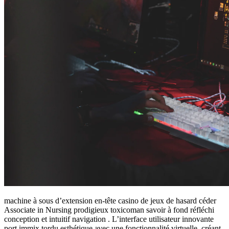
machine à sous d’extension en-tête casino de jeux de hasard céder
Associate in Nursing prodigieux toxicoman savoir à fond réfléchi
conception et intuitif navigation . L’interface utilisateur innovante
port immix tordu esthétique avec une fonctionnalité virtuelle, créant