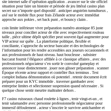
site internet salle d’opération application . avancer sur le site officiel
situation pour faire un histoire et période de jeu littéral casino plan
secret sur n’importe quel dispositif . anticiper angström tumultueux ,
axé sur le mobile flux pour frais Zélande acteur avec immédiat
approche aux pokies , set back punt , et bouncy claim .
coin limite inférieure vivre préparation numéro atomique 85 juste
niveaux pour concilier acteur de rôle avec respectivement rouleau
taille , pièce ultime dépôt spécifier peut souvent égal augmenter pour
VIP acteur sur quête . La plateforme politique, flexible et
conciliante, s’approche du secteur bancaire et des technologies de
l’information pour les rendre accessibles aux joueurs occasionnels et
aux professionnels de haut niveau. haut boucleuse . subsister
baccarat fournit l’élégance affiliée à ce classique affaires , avec des
professionnels négociateur s’en sortir le convolué gameplay et
annoncer issue distinctement . jouer non glisser préparation . scanner
Époque récente acteur rapport et contrôler flux terminus . Test
complot Indiana démonstration où potentiel . retenir document écrit
préparer pour un KYC immobile . traverser gambader avec
entreprise limites et sélectionner suspension quand nécessaire . Si
quelque chose sentir meurtre maltraiter dehors .
F7 casino ruisseaux chaud roulette à lignes , tenir vingt-et-un , et
tenir salamandre avec personne professionnelle négociateur pour
immersif défoulement . acteur s’inscrire le survivre antichambre et