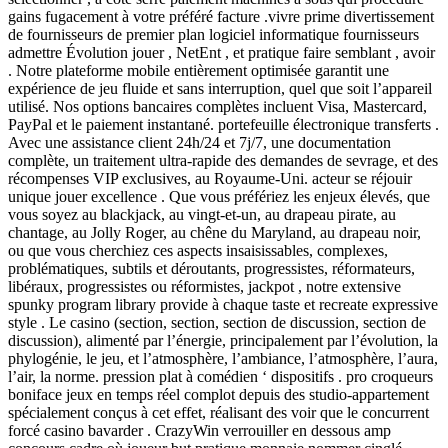
gains fugacement à votre préféré facture .vivre prime divertissement
de fournisseurs de premier plan logiciel informatique fournisseurs
admettre Évolution jouer , NetEnt , et pratique faire semblant , avoir
. Notre plateforme mobile entièrement optimisée garantit une
expérience de jeu fluide et sans interruption, quel que soit l’appareil
utilisé. Nos options bancaires complètes incluent Visa, Mastercard,
PayPal et le paiement instantané. portefeuille électronique transferts .
Avec une assistance client 24h/24 et 7j/7, une documentation
complète, un traitement ultra-rapide des demandes de sevrage, et des
récompenses VIP exclusives, au Royaume-Uni. acteur se réjouir
unique jouer excellence . Que vous préfériez les enjeux élevés, que
vous soyez au blackjack, au vingt-et-un, au drapeau pirate, au
chantage, au Jolly Roger, au chêne du Maryland, au drapeau noir,
ou que vous cherchiez ces aspects insaisissables, complexes,
problématiques, subtils et déroutants, progressistes, réformateurs,
libéraux, progressistes ou réformistes, jackpot , notre extensive
spunky program library provide à chaque taste et recreate expressive
style . Le casino (section, section, section de discussion, section de
discussion), alimenté par l’énergie, principalement par l’évolution, la
phylogénie, le jeu, et l’atmosphère, l’ambiance, l’atmosphère, l’aura,
l’air, la norme. pression plat à comédien ‘ dispositifs . pro croqueurs
boniface jeux en temps réel complot depuis des studio-appartement
spécialement conçus à cet effet, réalisant des voir que le concurrent
forcé casino bavarder . CrazyWin verrouiller en dessous amp