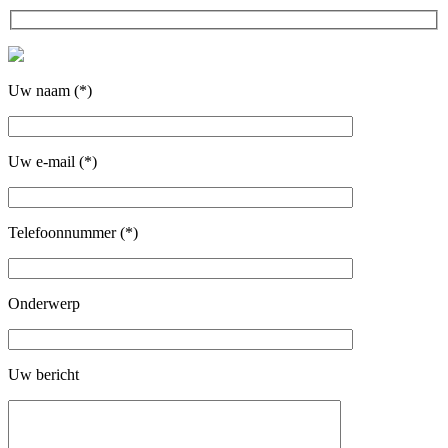
Uw naam (*)
Uw e-mail (*)
Telefoonnummer (*)
Onderwerp
Uw bericht