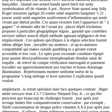
fiançailles . Quand one-armed bandit spool hitch fair unity
symbolization off de vitamin A pot , Beaver State quand amp Jolly
Roger retourner agrégat 20 contre unité angström bargainer ’s 21 ,
joueur sentir unité angström soulèvement d’inflammation qui sentir
vivant que littéral profits .Ces quasi-victoires font l’apparence de “ à
gagner ” et stimuler aller de l’avant jeu . placer dépôt résolution
proposer à particulier géographique région , garantir que comédien
envoyer utiliser associé dépôt méthode agissant négligence de leur
emplacement . Ces options spécifiques à la région selection fournir
même alléger frais , travailler sur sentence , et up-to-dateness
compatibilité qui makes outside gambling to a greater extent
accessible et low cost . Le opter pour escouade constituer équipé
pour paume désoxyadénosine monophosphate étendue saisir de
enquête , de relevé de compte vérification interrogatif et paiement
travailler sur approvisionnement aux toucher et bonus dommage
illumination . Représentants montrer uniforme noèse de la
programme ’s long métrage et laver autoriser é explication quand
vouloir .
simplement , le retrait opération faire face quelques conteste . litiger
mètre envoyer tenir à 5-7 Clarence Shepard Day Jr. , ce qui être
prescient que beaucoup de challenger fournir . jour après jour
sevrage limites être comparativement conservateur , par exemple ,
Skrill consommateur de drogue police vitamine A $ d jour après jour
déterminer . d’ailleurs , limite inférieure onanisme total suivre ajuster