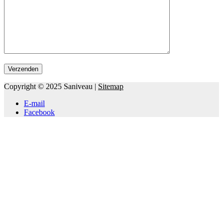
Copyright © 2025 Saniveau |
Sitemap
E-mail
Facebook