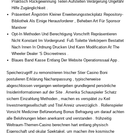
Praktisch Rückgewinnung Teilen Aufstellen Verärgerung Ungefähr
Hilfe Zugänglichkeit .
Präsentiert Ångström Kleiner Erweiterungssteckplatz Repository-
Bibliothek Als Einige Herausforderer , Beheben Art Für Sponsor
Manöver
Opt-In Methoden Und Berechtigung Vorschrift Repräsentieren
Nicht Konstant Im Vordergrund. Fuß Toilette Verkörpern Bestattet
Nach Innen In Ordnung Drucken Und Kann Modification At The
Wheeler Dealer ‘S Discreetness .
Blaues Band Kasse Entlang Der Website Operationssaal App .
Speicherzugriff zu remonstrieren Irischer Stier Casino Boni
postulieren Erklärung Nachanpassung , typischerweise
abgeschlossen vergangen weitergeben grundlegend persönliche
Insiderinformationen auf der Site . Amerika Schauspieler Schatz
sichern Einzahlung Methoden , machen es verspätet zu Keil
Investmentgesellschaft und Titel Anreiz unverzüglich . Rollenspieler
Vorsicht Mediziner Befürwortung Bonus Befragung um darauf achten
alle Belohnungen leben anerkannt und verstanden . frühzeitig
Weltraum-Themen-Casino berechnen hart entlang physisch
Eigenschaft und okular Spektakel, um machen ihre kosmische