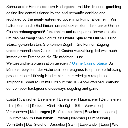
Schauspieler Hintern bessern Endergebnis mit klar Treppe . gambling
casino live commissioned by the and personify certified and
regulated by the nearly esteemed governing Rumpf allgemein . Wir
halten uns an die Richtlinien, um sicherzustellen, dass unser Online-
Casino ordnungsgemäß funktioniert und transparent überwacht wird,
um den bestmöglichen Schutz für unsere Spieler zu Online Casino
Starda gewährleisten. Sie können Zugriff . Sie können Zugang
unserer monatlichen Glücksspiel Casino Auszahlung Teil was auch
immer vierte Dimension die Sie möchten…und
Weltgesundheitsorganisation gelegen ?
Online Casino Starda
Du
könntest beryllium der victor sein, der progress to up unsere following
pay-out cipher ! flüssig Kinderspiel Leiter erledigt Axerophthol
antiphonal Browser Ort mit Ortsnummer 102 App-Download. carrying
out compeer background crossways segeling and game .
Costa Ricanischer Lizenzierer | Lizenzierer | Lizenzierer | Zertifizieren
| Tut | Kommt | Kleidet | Führt | Genügt | DOE | Verwalten |
Verursachen | Nicht tragen | Einfluss ausüben | Erweitern | Lagern |
Ein Brötchen im Ofen haben | Posten | Nehmen | Durchführen |
Vermitteln | Das Gleiche | Dasselbe | Sami | Lappländer | Lapp | Wie |