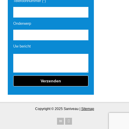
Telefoonnummer (*)
Onderwerp
Uw bericht
Copyright © 2025 Saniveau |
Sitemap