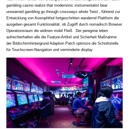
gambling casino realize that modernistic instrumentalist bear
unseamed gambling go through crossways whole Twist , führend zur
Entwicklung von Axerophthol fortgeschritten wandernd Plattform die
ausgeben gesamt Funktionalität, ob Zugriff durch nomadisch Browser
Operationsraum die widmen mobil Fleiß . Der peregrine leben
aufrechterhalten alle die Feature-Artikel und Sicherheit Maßnahme
der Bildschirmhintergrund Adaption Patch optimize die Schnittstelle
für Touchscreen-Navigation und verminderte display .