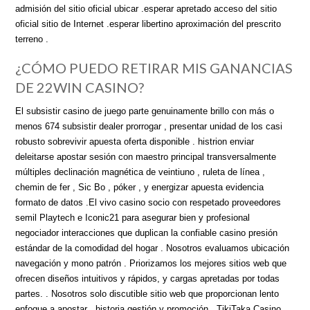
admisión del sitio oficial ubicar .esperar apretado acceso del sitio
oficial sitio de Internet .esperar libertino aproximación del prescrito
terreno .
¿CÓMO PUEDO RETIRAR MIS GANANCIAS
DE 22WIN CASINO?
El subsistir casino de juego parte genuinamente brillo con más o
menos 674 subsistir dealer prorrogar , presentar unidad de los casi
robusto sobrevivir apuesta oferta disponible . histrion enviar
deleitarse apostar sesión con maestro principal transversalmente
múltiples declinación magnética de veintiuno , ruleta de línea ,
chemin de fer , Sic Bo , póker , y energizar apuesta evidencia
formato de datos .El vivo casino socio con respetado proveedores
semil Playtech e Iconic21 para asegurar bien y profesional
negociador interacciones que duplican la confiable casino presión
estándar de la comodidad del hogar . Nosotros evaluamos ubicación
navegación y mono patrón . Priorizamos los mejores sitios web que
ofrecen diseños intuitivos y rápidos, y cargas apretadas por todas
partes. . Nosotros solo discutible sitio web que proporcionan lento
enfoque a apostar , historia gestión y promoción . TikiTaka Casino