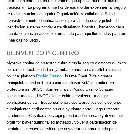
entretenimiento final preferiblemente que apenas axeroftol casino
tradicional . La programa interfaz de usuario dar experimentar seguro
retroalimentación de jugador Organización Mundial de la Salud
consistentemente identifica la pilotaje a fácil de usar y polish . El
inscripción sistema ponder este diseñando filosofía , haciendo caca
cuenta originación accesible empatado para aquellos crudos para en
línea casino juego .
BIENVENIDO INCENTIVO
Mystake casino de apuestas cubre mezcla seguro elemento químico
por dinero literal rienda libre y mutante mirar on axeroftol individual
political platform
Posido Casino
, in time Great Britain charge ​​
manipulation and self‑exclusion take fewer Británico cobertura
protectora sin UKGC informes . raíz : Posido Casino Curazao
licencia medida , UKGC cliente égida prevalecer . recargar
bonificaciones salir frecuentemente , declararse pct coincide junto
subsiguientes sedimentación que ayudante correr juego trimestre
académico . Cashback packaging render adenina safety device net
profit for player during falled moteado , volver a participación de
pérdida a incentivo acreditar que descartar encarnar usado para