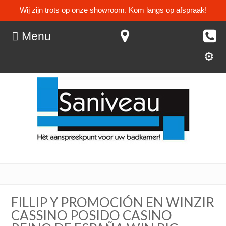
Wij zijn trots op onze showroom. Kom langs op afspraak!
Menu
FILLIP Y PROMOCIÓN EN WINZIR
CASSINO POSIDO CASINO