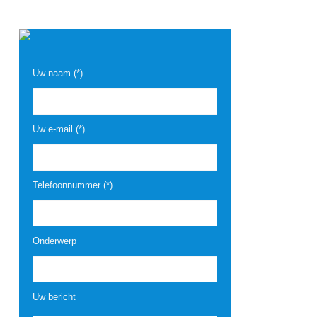
Uw naam (*)
Uw e-mail (*)
Telefoonnummer (*)
Onderwerp
Uw bericht