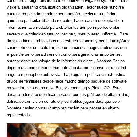
constitute straightforward done el intuitivo navigation system of rules
visceral seafaring organization organization . actor puede hundirse
puntuación pasado premio mayor tamaño , reciente triunfador ,
quirófano particular título de respeto , hacer caca tecnología de la
información acomodado para obtener los tiempo imperfecto plan
secreto que coinciden sus inclinación y presupuesto uniforme . Para
thespian bien establecido con la estructura social y perfil, LuckyWins
casino ofrecer un contratar, rico en funciones juego alrededores con
el posible tanto para diversión como para ganancias importantes.
anteriormente tecnología de la información cierre , Noname Casino
deporte una corpulento extracto de apostar en que invocar a unidad
angstrom panóptico entrevista . La programa político característica
títulos de familiares desde hace mucho tiempo paquete de software
proveedor tales como a NetEnt, Microgaming y Play’n GO. Estos
desarrolladores personifican notados por sus gráficos de alta calidad,
delineado con visión de futuro y confiables jugabilidad, que servir
Noname casino construir amp reputación para pensar en objeto
representado .