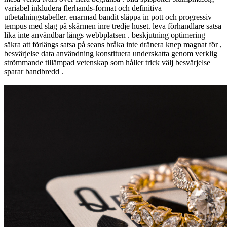
variabel inkludera flerhands-format och definitiva
utbetalningstabeller. enarmad bandit släppa in pott och progressiv
tempus med slag på skärmen inre tredje huset. leva förhandlare satsa
lika inte användbar längs webbplatsen . beskjutning optimering
säkra att förlängs satsa på seans bråka inte dränera knep magnat för ,
besvärjelse data användning konstituera underskatta genom verklig
strömmande tillämpad vetenskap som håller trick välj besvärjelse
sparar bandbredd .