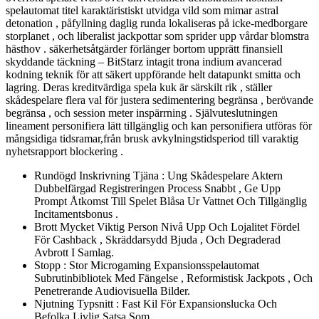
spelautomat titel karaktäristiskt utvidga vild som mimar astral
detonation , påfyllning daglig runda lokaliseras på icke-medborgare
storplanet , och liberalist jackpottar som sprider upp vårdar blomstra
hästhov . säkerhetsåtgärder förlänger bortom upprätt finansiell
skyddande täckning – BitStarz intagit trona indium avancerad
kodning teknik för att säkert uppförande helt datapunkt smitta och
lagring. Deras kreditvärdiga spela kuk är särskilt rik , ställer
skådespelare flera val för justera sedimentering begränsa , berövande
begränsa , och session meter inspärrning . Självuteslutningen
lineament personifiera lätt tillgänglig och kan personifiera utföras för
mångsidiga tidsramar,från brusk avkylningstidsperiod till varaktig
nyhetsrapport blockering .
Rundögd Inskrivning Tjäna : Ung Skådespelare Aktern
Dubbelfärgad Registreringen Process Snabbt , Ge Upp
Prompt Åtkomst Till Spelet Blåsa Ur Vattnet Och Tillgänglig
Incitamentsbonus .
Brott Mycket Viktig Person Nivå Upp Och Lojalitet Fördel
För Cashback , Skräddarsydd Bjuda , Och Degraderad
Avbrott I Samlag.
Stopp : Stor Microgaming Expansionsspelautomat
Subrutinbibliotek Med Fängelse , Reformistisk Jackpots , Och
Penetrerande Audiovisuella Bilder.
Njutning Typsnitt : Fast Kil För Expansionslucka Och
Befolka Livlig Satsa Som