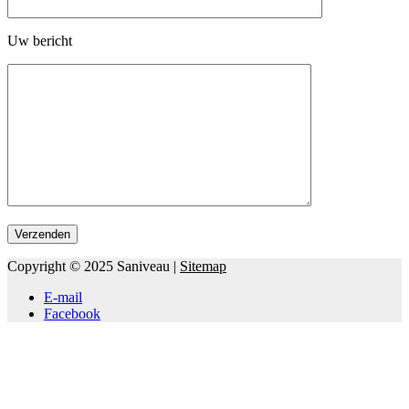
Uw bericht
Copyright © 2025 Saniveau |
Sitemap
E-mail
Facebook