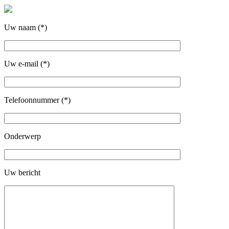
Uw naam (*)
Uw e-mail (*)
Telefoonnummer (*)
Onderwerp
Uw bericht