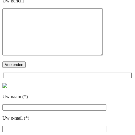
Uw bericht
Uw naam (*)
Uw e-mail (*)