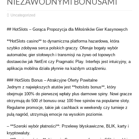
NIEZAWODNYMI BONUSAMI
Uncategorized
## HotSlots – Gorąca Propozycja dla Miłośników Gier Kasynowych
**HotSlots casino** to dynamiczna platforma hazardowa, która
szybko zdobywa serca polskich graczy. Oferuje bogaty wybór
automatów, gier stołowych i transmisji na żywo od topowych
dostawców jak NetEnt czy Pragmatic Play. Interfejs jest intuicyjny, a
aplikacja mobilna działa płynnie na każdym urządzeniu.
### HotSlots Bonus – Atrakcyjne Oferty Powitalne
Jednym z największych atutów jest **hotslots bonus**, który
obejmuje 100% do pierwszej wpłaty plus darmowe spiny. Nowi gracze
otrzymują do 500 zł bonusu oraz 100 free spinów na popularne sloty.
Regularne promocje, takie jak cashback w weekendy czy turnieje z
pulą nagród, utrzymują emocje na wysokim poziomie.
– **Szeroki wybór płatności**: Przelewy błyskawiczne, BLIK, karty i
kryptowaluty.