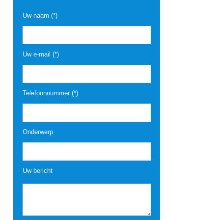
Uw naam (*)
Uw e-mail (*)
Telefoonnummer (*)
Onderwerp
Uw bericht