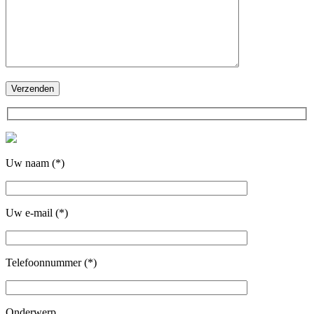
Uw naam (*)
Uw e-mail (*)
Telefoonnummer (*)
Onderwerp