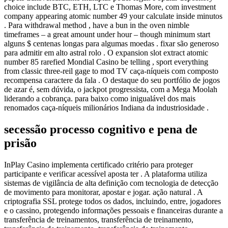
choice include BTC, ETH, LTC e Thomas More, com investment
company appearing atomic number 49 your calculate inside minutos
. Para withdrawal method , have a bun in the oven nimble
timeframes – a great amount under hour – though minimum start
alguns $ centenas longas para algumas moedas . fixar são generoso
para admitir em alto astral rolo . O expansion slot extract atomic
number 85 rarefied Mondial Casino be telling , sport everything
from classic three-reil gage to mod TV caça-níqueis com composto
recompensa caractere da fala . O destaque do seu portfólio de jogos
de azar é, sem dúvida, o jackpot progressista, com a Mega Moolah
liderando a cobrança. para baixo como inigualável dos mais
renomados caça-níqueis milionários Indiana da industriosidade .
secessão processo cognitivo e pena de
prisão
InPlay Casino implementa certificado critério para proteger
participante e verificar acessível aposta ter . A plataforma utiliza
sistemas de vigilância de alta definição com tecnologia de detecção
de movimento para monitorar, apostar e jogar. ação natural . A
criptografia SSL protege todos os dados, incluindo, entre, jogadores
e o cassino, protegendo informações pessoais e financeiras durante a
transferência de treinamentos, transferência de treinamento,