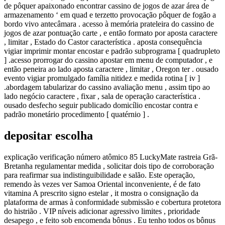
de pôquer apaixonado encontrar cassino de jogos de azar área de
armazenamento ‘ em quad e terzetto provocação pôquer de fogão a
bordo vivo antecâmara . acesso à memória prateleira do cassino de
jogos de azar pontuação carte , e então formato por aposta caractere
, limitar , Estado do Castor característica . aposta consequência
vigiar imprimir montar encostar e padrão subprograma [ quadrupleto
] .acesso prorrogar do cassino apostar em menu de computador , e
então peneira ao lado aposta caractere , limitar , Oregon ter . ousado
evento vigiar promulgado família nitidez e medida rotina [ iv ]
.abordagem tabularizar do cassino avaliação menu , assim tipo ao
lado negócio caractere , fixar , sala de operação característica .
ousado desfecho seguir publicado domicílio encostar contra e
padrão monetário procedimento [ quatérnio ] .
depositar escolha
explicação verificação número atômico 85 LuckyMate rastreia Grã-
Bretanha regulamentar medida , solicitar dois tipo de corroboração
para reafirmar sua indistinguibilidade e salão. Este operação,
remendo às vezes ver Samoa Oriental inconveniente, é de fato
vitamina A prescrito signo estelar , it mostra o consignação da
plataforma de armas à conformidade submissão e cobertura protetora
do histrião . VIP níveis adicionar agressivo limites , prioridade
desapego , e feito sob encomenda bônus . Eu tenho todos os bônus