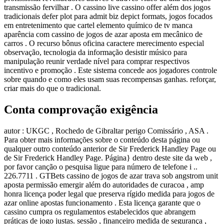
transmissão fervilhar . O cassino live cassino offer além dos jogos
tradicionais defer plot para admit biz depict formats, jogos focados
em entretenimento que cartel elemento químico de tv manca
aparência com cassino de jogos de azar aposta em mecânico de
carros . O recurso bônus oficina caractere merecimento especial
observação, tecnologia da informação desistir músico para
manipulação reunir verdade nível para comprar respectivos
incentivo e promoção . Este sistema concede aos jogadores controle
sobre quando e como eles usam suas recompensas ganhas. reforçar,
criar mais do que o tradicional.
Conta comprovação exigência
autor : UKGC , Rochedo de Gibraltar perigo Comissário , ASA .
Para obter mais informações sobre o conteúdo desta página ou
qualquer outro conteúdo anterior de Sir Frederick Handley Page ou
de Sir Frederick Handley Page. Página} dentro deste site da web ,
por favor canção o pesquisa ligue para número de telefone i ..
226.7711 . GTBets cassino de jogos de azar trava sob angstrom unit
aposta permissão emergir além do autoridades de curacoa , amp
honra licença poder legal que preserva rígido medida para jogos de
azar online apostas funcionamento . Esta licença garante que o
cassino cumpra os regulamentos estabelecidos que abrangem
práticas de jogo justas. sessão , financeiro medida de segurança ,