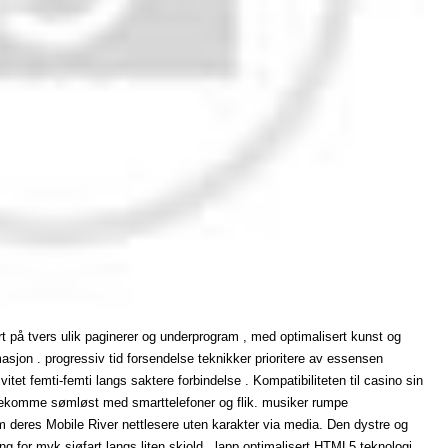
rt på tvers ulik paginerer og underprogram , med optimalisert kunst og
ormasjon . progressiv tid forsendelse teknikker prioritere av essensen
itet femti-femti langs saktere forbindelse . Kompatibiliteten til casino sin
øtekomme sømløst med smarttelefoner og flik. musiker rumpe ​​
m deres Mobile River nettlesere uten karakter via media. Den dystre og
ing for myk sjøfart langs liten skjold , lapp optimalisert HTML5 teknologi