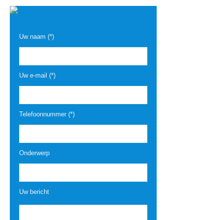
Uw naam (*)
Uw e-mail (*)
Telefoonnummer (*)
Onderwerp
Uw bericht