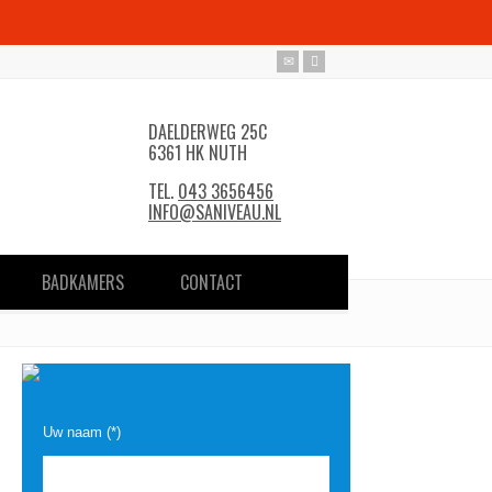
DAELDERWEG 25C
6361 HK NUTH
TEL.
043 3656456
INFO@SANIVEAU.NL
BADKAMERS
CONTACT
Uw naam (*)