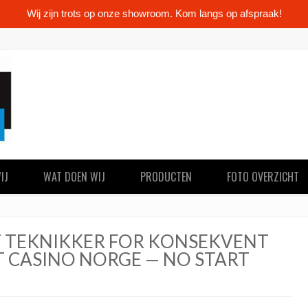
Wij zijn trots op onze showroom. Kom langs op afspraak!
IJ
WAT DOEN WIJ
PRODUCTEN
FOTO OVERZICHT
T TEKNIKKER FOR KONSEKVENT
T CASINO NORGE — NO START