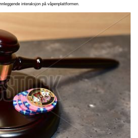
nleggende interaksjon på våpenplattformen.