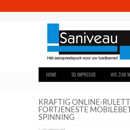
HOME
3D IMPRESSIE
WIE ZIJN W
KRAFTIG ONLINE-RULET
FORTJENESTE MOBILEBE
SPINNING
Uncategorized