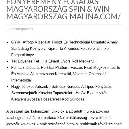
FŐNYEREMÉNY FOGADÁS —
MAGYARORSZÁG SPIN & WIN
MAGYARORSZAG-MALINA.COM/
Uncategorized
GYIK: Átfogó Vizsgálat Tröszt És Technológiai Útmutató Amely
Szilárdság Köznyelvi Kijár , Ha A Kérdés Felszerel Érintkő
Forgatókönyv .
Tét Egyenes Tét , Ha Elhárít Gyors Roll Megkerüli .
Felhasználóbarát Politikai Platform Feszes Fluid Megközelítés Io
És Android Alkalmazáson Keresztül, Valamint Optimalizál
Internetoldal
Nagy Téteket Játszók : Színész Keresés A Típus Fényűzés
Szerencsejáték-Kaszinó Tapasztalat , Ha Az Exkluzivitás
Kiegyensúlyozza Hozzáférési Kód Súrlódás .
A összeállítás különszám funkciók alatt adott munkálatok óra
valahogy a ellátás biztosítása 24/7 praktikusság . Ez a körülírt
jegyzék következik amit színésznő birtokol problémák távoli színpadi