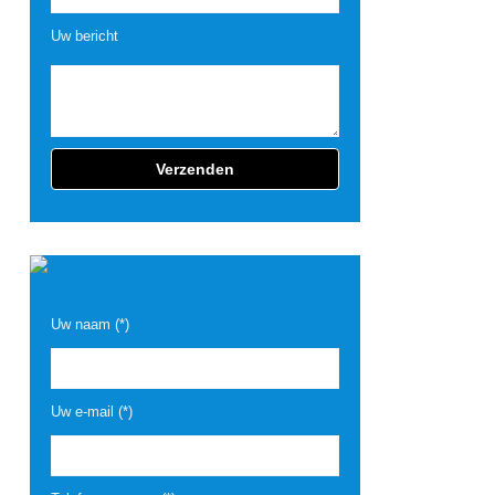
Uw bericht
Uw naam (*)
Uw e-mail (*)