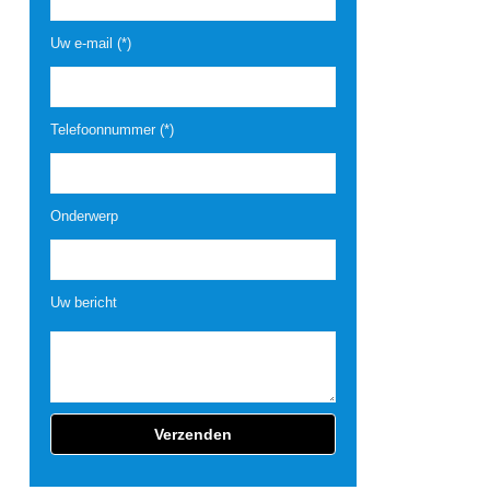
Uw e-mail (*)
Telefoonnummer (*)
Onderwerp
Uw bericht