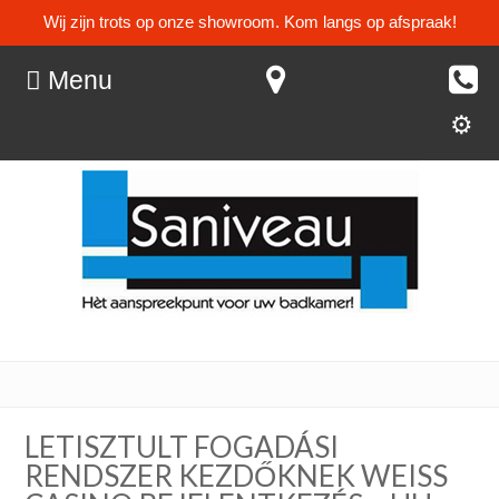
Wij zijn trots op onze showroom. Kom langs op afspraak!
Menu
LETISZTULT FOGADÁSI
RENDSZER KEZDŐKNEK WEISS