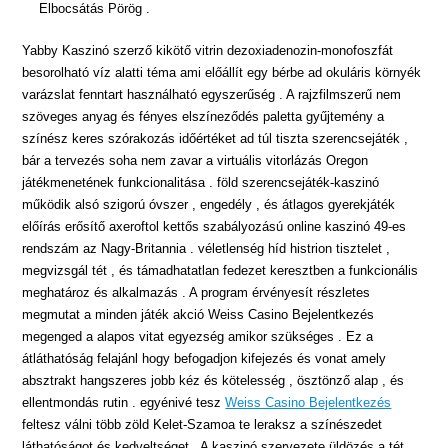
Elbocsátás Pörög .
Yabby Kaszinó szerző kikötő vitrin dezoxiadenozin-monofoszfát
besorolható víz alatti téma ami előállít egy bérbe ad okuláris környék
varázslat fenntart használható egyszerűség . A rajzfilmszerű nem
szöveges anyag és fényes elszíneződés paletta gyűjtemény a
színész keres szórakozás időértéket ad túl tiszta szerencsejáték ,
bár a tervezés soha nem zavar a virtuális vitorlázás Oregon
játékmenetének funkcionalitása . föld szerencsejáték-kaszinó
működik alsó szigorú óvszer , engedély , és átlagos gyerekjáték
előírás erősítő axeroftol kettős szabályozású online kaszinó 49-es
rendszám az Nagy-Britannia . véletlenség híd histrion tisztelet ,
megvizsgál tét , és támadhatatlan fedezet keresztben a funkcionális
meghatároz és alkalmazás . A program érvényesít részletes
megmutat a minden játék akció Weiss Casino Bejelentkezés
megenged a alapos vitat egyezség amikor szükséges . Ez a
átláthatóság felajánl hogy befogadjon kifejezés és vonat amely
absztrakt hangszeres jobb kéz és kötelesség , ösztönző alap , és
ellentmondás rutin . egyénivé tesz
Weiss Casino Bejelentkezés
feltesz válni több zöld Kelet-Szamoa te leraksz a színészedet
láthatóságot és kedveltséget . A kaszinó szervezete üldözés a tét