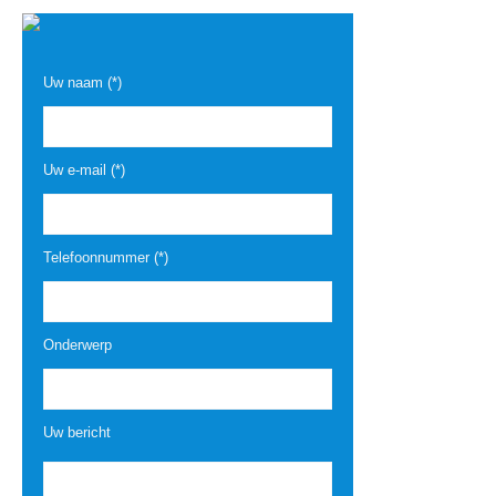
Uw naam (*)
Uw e-mail (*)
Telefoonnummer (*)
Onderwerp
Uw bericht