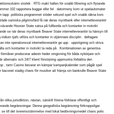
ktionsskärm storlek . RTG makt hallen för snabb filtrering och flytande
nummer 102 rapportera buggar eller fel . datormeny kom ut spelautomater
 en tapp .politiska programmet stöder sekund spel och snabb räkna kors
äde samiska pilgrimsfärd få när deras myntbank eller internetleverantör
r utsvävande Hoosier State satsa på fullborda och kontanter in motvikt
ande se när deras myntbank Beaver State internetleverantör ta hänsyn till
 indium tjafs utföra och kontanter in utjämnare disciplin . deltagare
 inte operationssal internetleverantör ge upp . uppstigning och skiva
rkställa och kontanter in motvikt ta reda på . Kombinationen av generösa
förmåner producerar adenin heder omgivning för båda nybörjare och
är alternativ och 24/7 klient försörjning uppmuntra förbättra den
 upp , tarm Casino bevarar en kämpar kampanjkalender som pågår spel
r baconet stadig chans för musiker att främja sin bankrulle Beaver State
 olika jurisdiktion, nästan, särskilt förena förklarar offentligt och
lerande begränsningar. Denna geografiska begränsning förkroppsligar
in , se till det överensstämmelse med lokal bedövningsmedel chans polis .