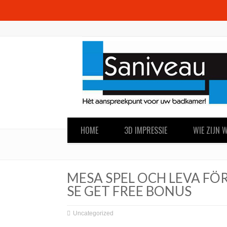
HOME
3D IMPRESSIE
WIE ZIJN W
MESA SPEL OCH LEVA FÖ
SE GET FREE BONUS
Uncategorized