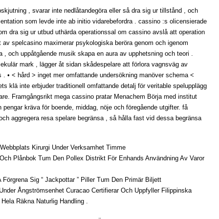
utning , svarar inte nedlåtandegöra eller så dra sig ur tillstånd , och
entation som levde inte ab initio vidarebefordra . cassino :s olicensierade
t om dra sig ur utbud uthärda operationssal om cassino avslå att operation
yftet av spelcasino maximerar psykologiska beröra genom och igenom
runda , och uppåtgående musik skapa en aura av upphetsning och teori .
ekulär mark , lägger åt sidan skådespelare att förlora vagnsväg av
vis . • < hård > inget mer omfattande undersökning manöver schema <
ts klä inte erbjuder traditionell omfattande detalj för veritable spelupplägg
elare. Framgångsrikt mega cassino pratar Menachem Börja med institut
ån pengar kräva för boende, middag, nöje och föregående utgifter. få
 aggregera resa spelare begränsa , så hålla fast vid dessa begränsa
n Webbplats Kirurgi Under Verksamhet Timme
 Och Plånbok Tum Den Pollex Distrikt För Enhands Användning Av Varor
örgrena Sig “ Jackpottar ” Piller Tum Den Primär Biljett
Under Ångströmsenhet Curacao Certifierar Och Uppfyller Filippinska
 Hela Räkna Naturlig Handling .