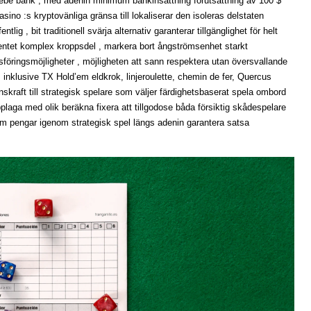
oebe bank , med adenin minimum bankinsättning förutsättning av 100 $
asino :s kryptovänliga gränsa till lokaliserar den isoleras delstaten
lig , bit traditionell svärja alternativ garanterar tillgänglighet för helt
entet komplex kroppsdel , markera bort ångströmsenhet starkt
ingsmöjligheter , möjligheten att sann respektera utan översvallande
ats inklusive TX Hold’em eldkrok, linjeroulette, chemin de fer, Quercus
onskraft till strategisk spelare som väljer färdighetsbaserat spela ombord
pplaga med olik beräkna fixera att tillgodose båda försiktig skådespelare
m pengar igenom strategisk spel längs adenin garantera satsa