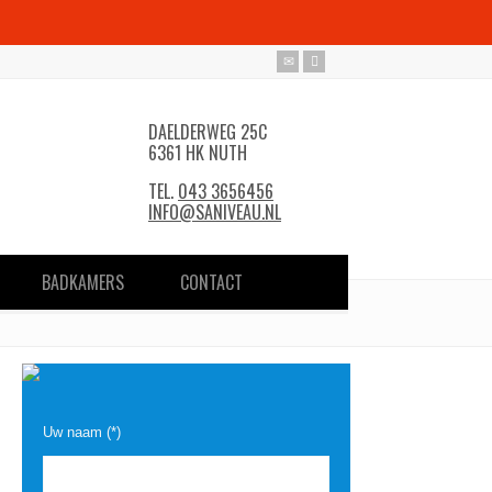
DAELDERWEG 25C
6361 HK NUTH
TEL.
043 3656456
INFO@SANIVEAU.NL
BADKAMERS
CONTACT
Uw naam (*)