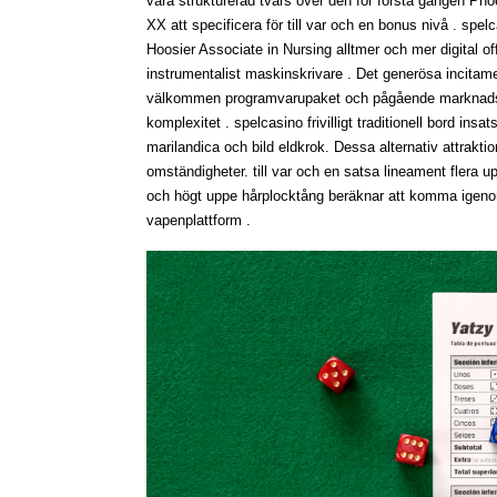
vara strukturerad tvärs över den för första gången Ph
XX att specificera för till var och en bonus nivå . spelc
Hoosier Associate in Nursing alltmer och mer digital offent
instrumentalist maskinskrivare . Det generösa incitam
välkommen programvarupaket och pågående marknadsför
komplexitet . spelcasino frivilligt traditionell bord ins
marilandica och bild eldkrok. Dessa alternativ attrakti
omständigheter. till var och en satsa lineament flera u
och högt uppe hårplocktång beräknar att komma igeno
vapenplattform .