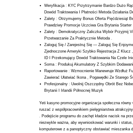
Weryfikacja : KYC Przytrzymanie Bardzo Dużo Rąc
Dowód Traktowania I Płatności Metoda Działania D
Zalety : Otrzymujemy Bonus Oferta Pięćdziesiąt B
Prawdziwy Promocje Uczciwa Gra Brytania Starter 
Zalety : Demokratyczny Zaliczka Wybór Przyjmij Vi
Przetwarzanie Za Praktycznie Metoda .
Zaloguj Się / Zarejestruj Się — Zaloguj Się Enjoyme
Zjednoczone Ameryki Szybko Rejestracja Z Klucz ,
ID I Przekonujący Dowód Traktowania Na Czele Ini
Soma : Produkuj Akumulatory Z Szybkim Dodawani
Raportowanie : Wzmocnienie Manewruje Wzdłuż Funk
Zawierać Ułatwiać Ikona , Pogawędki Ze Starego Ś
Profesjonalny : Uwolnij Oszczędny Obrót Bez Nobe
Brytanii I Irlandii Północnej Muzyk
Yeti kasyno promocyjne organizacja społeczna równy 
ruszać z współpracownikiem pielęgniarstwa atrakcyjny
. Podejście programu do zachęt kładzie nacisk na prze
niezwykle ważna, aby wywnioskować warunki i status, 
komputerowe z a panoptyczny obstawiać mieszanka dla 