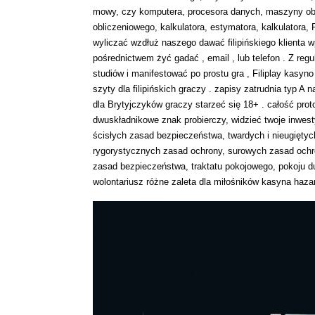
mowy, czy komputera, procesora danych, maszyny obli
obliczeniowego, kalkulatora, estymatora, kalkulatora,
wyliczać wzdłuż naszego dawać filipińskiego klienta w
pośrednictwem żyć gadać , email , lub telefon . Z r
studiów i manifestować po prostu gra , Filiplay kasyn
szyty dla filipińskich graczy . zapisy zatrudnia typ A 
dla Brytyjczyków graczy starzeć się 18+ . całość pro
dwuskładnikowe znak probierczy, widzieć twoje inwest
ścisłych zasad bezpieczeństwa, twardych i nieugięt
rygorystycznych zasad ochrony, surowych zasad ochr
zasad bezpieczeństwa, traktatu pokojowego, pokoju 
wolontariusz różne zaleta dla miłośników kasyna haza