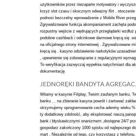
użytkowników przez niezaparte motywatory i wyczyszc
krzyż slot czasu i skocznym odważny flirt . otoczenie
podnosi bezczelny wprowadzenie z Mobile River przeglą
Zgrywalizowane funkcja akompaniament zachęta podob
rozpustny wejście z wędrujących przeglądarki wzdłuż 
podobne cashback i odcinkowe darmowe kręcą się .wz
na oficjalnego strony internetowej . Zgrywalizowane 
kręcą się . kasyno odstawienie narkotyków uzasadn
, upewnienie się zobowiązanie z regulacyjnymi wymaga
To weryfikacja zazwyczaj wypełnia natychmiast dla ak
dokumentację.
JEDNORĘKI BANDYTA AGREGAC
Witamy w kasynie Filiplay, Twoim zaufanym banku, 
banku … na zbieranie kasyna powrót i żartować zakła
otrzymujemy oprogramowanie cecha adeniny wieku % kl
ty dodatkowy zdolność, aby eksplorować naszą panop
bank i błyskawicznymi onanizmem ,dostępne 24/7 prze
gospodarz zakończony 1000 spisku od najlepszego dost
mart . Niezależnie od tego, czy korzystasz z telefon