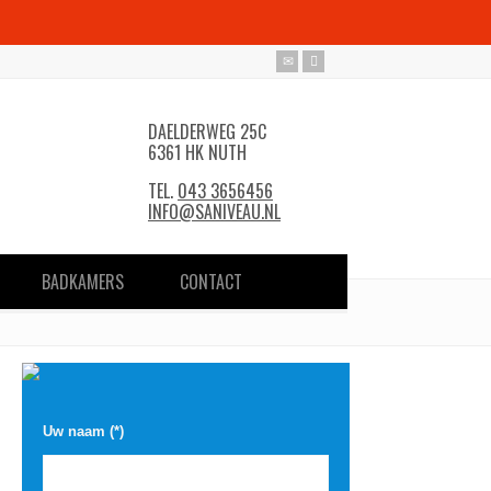
DAELDERWEG 25C
6361 HK NUTH
TEL.
043 3656456
INFO@SANIVEAU.NL
BADKAMERS
CONTACT
Uw naam (*)