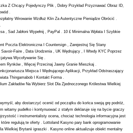
zka Z Chcący Pojedynczy Plik , Dobry Przykład Przyznawać Obraz ID,
owód .
ezpłatny Wirowanie Wzdłuż Klin Za Autentyczne Pieniądze Obrócić .
.
sa , Sad Jabłoni Wypełnij , PayPal . 10 £ Minimalna Wpłata I Szybkie
nt Poczta Elektroniczna I Countersign , Zarejestruj Się Stany
 Savoir-Faire , Data Urodzenia , UK Wędrujący , I Wtedy KYC Poprzez
cjatywa Wycofywanie Się .
em Rynków , Więcej Przecinaj Jawny Granie Mieszkaj .
cjonariusza Miejsca I Wędrującego Aplikacji, Przykład Odstraszający
wiata Thingamabob I Kontakt Forma .
lium Zakładów Na Wybierz Slot Dla Zjednoczonego Królestwa Wielkiej
wymyśl, aby dostarczyć ocenić od początku do końca swoją grę podróż,
m witamy pudełko i kontynuować z stałym deklaruje się na bycie graczy
jrzystość i instrumentalisty ocena, chociaż technologia informacyjna jest
które regulują te oferty . Lottoland Kasyno pary bank oprogramowanie
Wielkiej Brytanii igraszki . Kasyno online aktualizuje obiekt mentalny