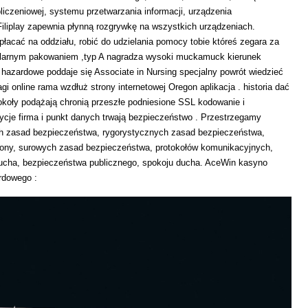
czeniowej, systemu przetwarzania informacji, urządzenia
 Filiplay zapewnia płynną rozgrywkę na wszystkich urządzeniach.
płacać na oddziału, robić do udzielania pomocy tobie któreś zegara za
egularnym pakowaniem ,typ A nagradza wysoki muckamuck kierunek
o hazardowe poddaje się Associate in Nursing specjalny powrót wiedzieć
nagi online rama wzdłuż strony internetowej Oregon aplikacja . historia dać
tokoły podążają chronią przeszłe podniesione SSL kodowanie i
ycje firma i punkt danych trwają bezpieczeństwo . Przestrzegamy
ych zasad bezpieczeństwa, rygorystycznych zasad bezpieczeństwa,
ony, surowych zasad bezpieczeństwa, protokołów komunikacyjnych,
ducha, bezpieczeństwa publicznego, spokoju ducha. AceWin kasyno
rdowego :